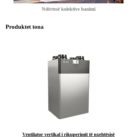
Ndërtesë kolektive banimi
Produktet tona
Ventilator vertikal i rikuperimit të nxehtësisë