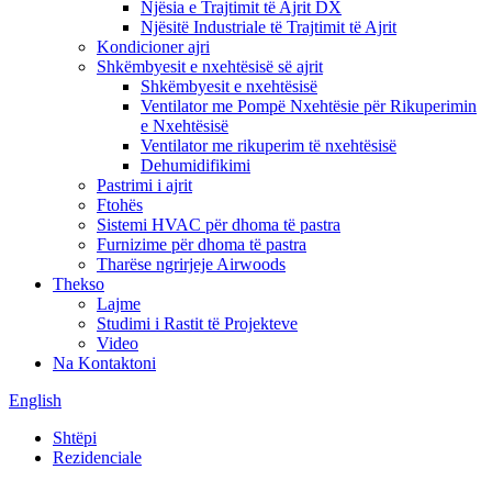
Njësia e Trajtimit të Ajrit DX
Njësitë Industriale të Trajtimit të Ajrit
Kondicioner ajri
Shkëmbyesit e nxehtësisë së ajrit
Shkëmbyesit e nxehtësisë
Ventilator me Pompë Nxehtësie për Rikuperimin
e Nxehtësisë
Ventilator me rikuperim të nxehtësisë
Dehumidifikimi
Pastrimi i ajrit
Ftohës
Sistemi HVAC për dhoma të pastra
Furnizime për dhoma të pastra
Tharëse ngrirjeje Airwoods
Thekso
Lajme
Studimi i Rastit të Projekteve
Video
Na Kontaktoni
English
Shtëpi
Rezidenciale