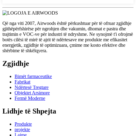
Që nga viti 2007, Airwoods është përkushtuar për të ofruar zgjidhje
gjithëpërfshirëse për ngrohjen dhe vakumin, dhomat e pastra dhe
trajtimin e VOC-ve për industri të ndryshme. Ne synojmë t'i ofrojmë
botës cilësi të mirë të ajrit të ndërtesave me produkte me efikasitet
energjetik, zgjidhje të optimizuara, çmime me kosto efektive dhe
shërbime të shkëlqyera.
Zgjidhje
Bimët farmaceutike
Fabrikat
Ndërtesë Tregtare
Objektet Arsimore
Fermë Moderne
Lidhje të Shpejta
Produkte
projekte
Lajme