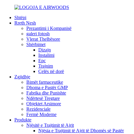
Shtëpi
Rreth Nesh
Prezantimi i Kompanisë
galeri fotosh
Vlerat Thelbësore
Shërbimet
Dizajn
Instalimi
Epc
Trajnim
Çelës në dorë
Zgjidhje
Bimët farmaceutike
Dhoma e Pastër GMP
Fabrika dhe Punishte
Ndërtesë Tregtare
Objektet Arsimore
Rezidenciale
Fermë Moderne
Produkte
Njësitë e Trajtimit të Ajrit
Njësia e Trajtimit të Ajrit të Dhomës së Pastër