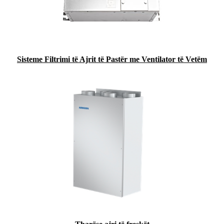
Sisteme Filtrimi të Ajrit të Pastër me Ventilator të Vetëm