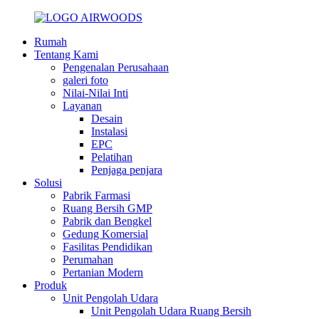
Rumah
Tentang Kami
Pengenalan Perusahaan
galeri foto
Nilai-Nilai Inti
Layanan
Desain
Instalasi
EPC
Pelatihan
Penjaga penjara
Solusi
Pabrik Farmasi
Ruang Bersih GMP
Pabrik dan Bengkel
Gedung Komersial
Fasilitas Pendidikan
Perumahan
Pertanian Modern
Produk
Unit Pengolah Udara
Unit Pengolah Udara Ruang Bersih