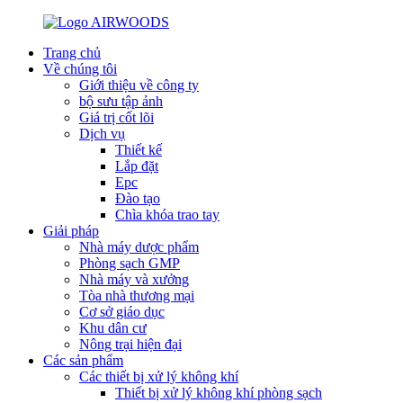
Trang chủ
Về chúng tôi
Giới thiệu về công ty
bộ sưu tập ảnh
Giá trị cốt lõi
Dịch vụ
Thiết kế
Lắp đặt
Epc
Đào tạo
Chìa khóa trao tay
Giải pháp
Nhà máy dược phẩm
Phòng sạch GMP
Nhà máy và xưởng
Tòa nhà thương mại
Cơ sở giáo dục
Khu dân cư
Nông trại hiện đại
Các sản phẩm
Các thiết bị xử lý không khí
Thiết bị xử lý không khí phòng sạch