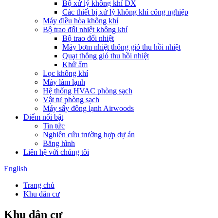
Bộ xử lý không khí DX
Các thiết bị xử lý không khí công nghiệp
Máy điều hòa không khí
Bộ trao đổi nhiệt không khí
Bộ trao đổi nhiệt
Máy bơm nhiệt thông gió thu hồi nhiệt
Quạt thông gió thu hồi nhiệt
Khử ẩm
Lọc không khí
Máy làm lạnh
Hệ thống HVAC phòng sạch
Vật tư phòng sạch
Máy sấy đông lạnh Airwoods
Điểm nổi bật
Tin tức
Nghiên cứu trường hợp dự án
Băng hình
Liên hệ với chúng tôi
English
Trang chủ
Khu dân cư
Khu dân cư