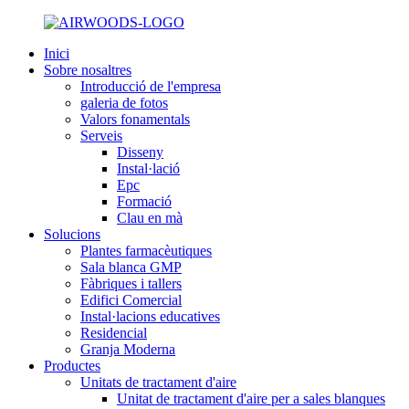
Inici
Sobre nosaltres
Introducció de l'empresa
galeria de fotos
Valors fonamentals
Serveis
Disseny
Instal·lació
Epc
Formació
Clau en mà
Solucions
Plantes farmacèutiques
Sala blanca GMP
Fàbriques i tallers
Edifici Comercial
Instal·lacions educatives
Residencial
Granja Moderna
Productes
Unitats de tractament d'aire
Unitat de tractament d'aire per a sales blanques