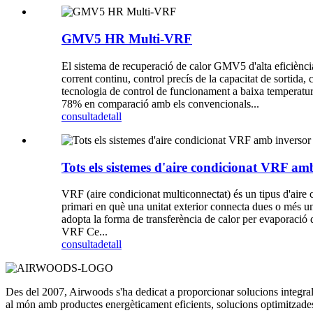
GMV5 HR Multi-VRF
El sistema de recuperació de calor GMV5 d'alta eficiència
corrent continu, control precís de la capacitat de sortida, c
tecnologia de control de funcionament a baixa temperatura,
78% en comparació amb els convencionals...
consulta
detall
Tots els sistemes d'aire condicionat VRF am
VRF (aire condicionat multiconnectat) és un tipus d'aire
primari en què una unitat exterior connecta dues o més unit
adopta la forma de transferència de calor per evaporació di
VRF Ce...
consulta
detall
Des del 2007, Airwoods s'ha dedicat a proporcionar solucions integrals 
al món amb productes energèticament eficients, solucions optimitzades,