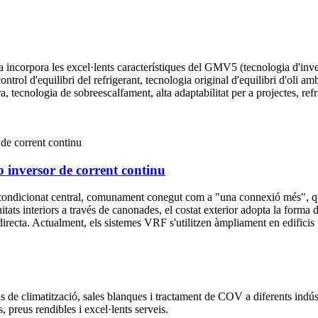
 incorpora les excel·lents característiques del GMV5 (tecnologia d'inver
ontrol d'equilibri del refrigerant, tecnologia original d'equilibri d'oli am
 tecnologia de sobreescalfament, alta adaptabilitat per a projectes, refr
b inversor de corrent continu
 condicionat central, comunament conegut com a "una connexió més", que
ats interiors a través de canonades, el costat exterior adopta la forma de 
recta. Actualment, els sistemes VRF s'utilitzen àmpliament en edificis pe
de climatització, sales blanques i tractament de COV a diferents indústrie
 preus rendibles i excel·lents serveis.