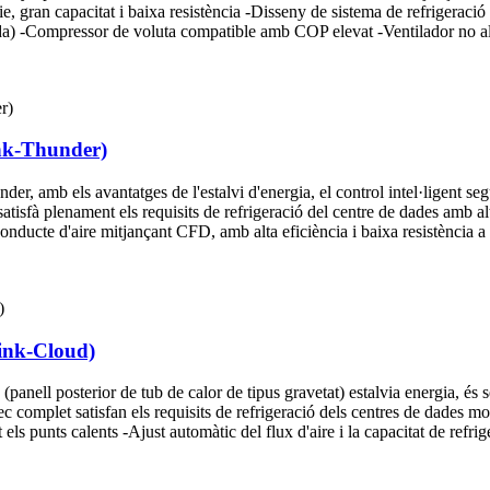
, gran capacitat i baixa resistència -Disseny de sistema de refrigeració cl
da) -Compressor de voluta compatible amb COP elevat -Ventilador no allot
Link-Thunder)
der, amb els avantatges de l'estalvi d'energia, el control intel·ligent seg
 satisfà plenament els requisits de refrigeració del centre de dades amb alt
conducte d'aire mitjançant CFD, amb alta eficiència i baixa resistència a 
Link-Cloud)
anell posterior de tub de calor de tipus gravetat) estalvia energia, és s
 complet satisfan els requisits de refrigeració dels centres de dades mode
 els punts calents -Ajust automàtic del flux d'aire i la capacitat de refri