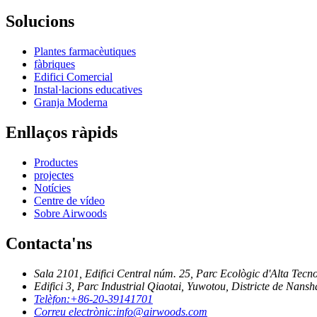
Solucions
Plantes farmacèutiques
fàbriques
Edifici Comercial
Instal·lacions educatives
Granja Moderna
Enllaços ràpids
Productes
projectes
Notícies
Centre de vídeo
Sobre Airwoods
Contacta'ns
Sala 2101, Edifici Central núm. 25, Parc Ecològic d'Alta Tec
Edifici 3, Parc Industrial Qiaotai, Yuwotou, Districte de Nans
Telèfon:
+86-20-39141701
Correu electrònic:
info@airwoods.com