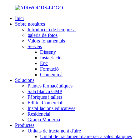
Inici
Sobre nosaltres
Introducció de l'empresa
galeria de fotos
Valors fonamentals
Serveis
Disseny
Instal·lació
Epc
Formació
Clau en mà
Solucions
Plantes farmacèutiques
Sala blanca GMP
Fàbriques i tallers
Edifici Comercial
Instal·lacions educatives
Residencial
Granja Moderna
Productes
Unitats de tractament d'aire
Unitat de tractament d'aire per a sales blanques