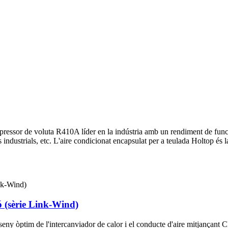
pressor de voluta R410A líder en la indústria amb un rendiment de funci
s industrials, etc. L'aire condicionat encapsulat per a teulada Holtop és l
ió (sèrie Link-Wind)
sseny òptim de l'intercanviador de calor i el conducte d'aire mitjançant CF