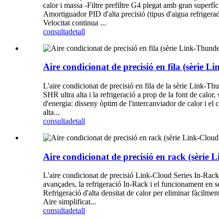
calor i massa -Filtre prefiltre G4 plegat amb gran superfície
Amortiguador PID d'alta precisió (tipus d'aigua refrigera
Velocitat continua ...
consulta
detall
Aire condicionat de precisió en fila (sèrie 
L'aire condicionat de precisió en fila de la sèrie Link-Thun
SHR ultra alta i la refrigeració a prop de la font de calor,
d'energia: disseny òptim de l'intercanviador de calor i el 
alta...
consulta
detall
Aire condicionat de precisió en rack (sèrie 
L'aire condicionat de precisió Link-Cloud Series In-Rack (p
avançades, la refrigeració In-Rack i el funcionament en sec
Refrigeració d'alta densitat de calor per eliminar fàcilment
Aire simplificat...
consulta
detall