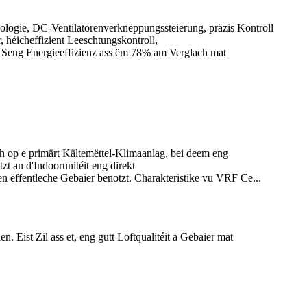
ogie, DC-Ventilatorenverknëppungssteierung, präzis Kontroll
 héicheffizient Leeschtungskontroll,
). Seng Energieeffizienz ass ëm 78% am Verglach mat
ch op e primärt Kältemëttel-Klimaanlag, bei deem eng
t an d'Indoorunitéit eng direkt
ëffentleche Gebaier benotzt. Charakteristike vu VRF Ce...
Eist Zil ass et, eng gutt Loftqualitéit a Gebaier mat