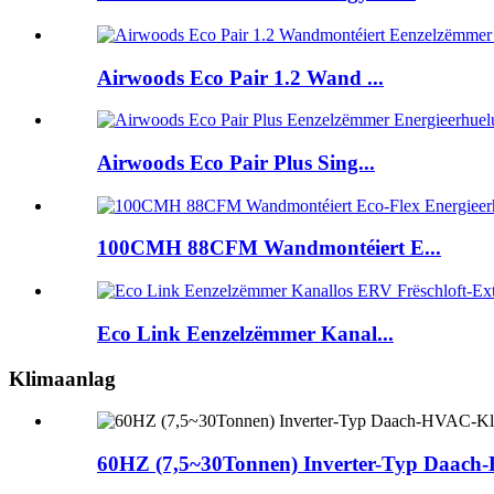
Airwoods Eco Pair 1.2 Wand ...
Airwoods Eco Pair Plus Sing...
100CMH 88CFM Wandmontéiert E...
Eco Link Eenzelzëmmer Kanal...
Klimaanlag
60HZ (7,5~30Tonnen) Inverter-Typ Daac