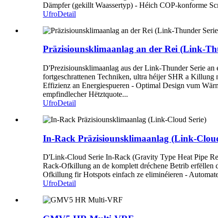
Dämpfer (gekillt Waassertyp) - Héich COP-konforme Scro
Ufro
Detail
Präzisiounsklimaanlag an der Rei (Link-Th
D'Prezisiounsklimaanlag aus der Link-Thunder Serie an en
fortgeschrattenen Techniken, ultra héijer SHR a Killung
Effizienz an Energiespueren - Optimal Design vum Wärme
empfindlecher Hëtztquote...
Ufro
Detail
In-Rack Präzisiounsklimaanlag (Link-Cloud
D'Link-Cloud Serie In-Rack (Gravity Type Heat Pipe Rear 
Rack-Ofkillung an de komplett dréchene Betrib erfëllen
Ofkillung fir Hotspots einfach ze eliminéieren - Automat
Ufro
Detail