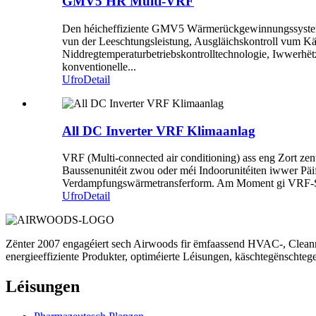
GMV5 HR Multi-VRF
Den héicheffiziente GMV5 Wärmerückgewinnungssystem v
vun der Leeschtungsleistung, Ausgläichskontroll vum Käl
Niddregtemperaturbetriebskontrolltechnologie, Iwwerhëtz
konventionelle...
Ufro
Detail
All DC Inverter VRF Klimaanlag
VRF (Multi-connected air conditioning) ass eng Zort zen
Baussenunitéit zwou oder méi Indoorunitéiten iwwer Päife
Verdampfungswärmetransferform. Am Moment gi VRF-Syste
Ufro
Detail
Zënter 2007 engagéiert sech Airwoods fir ëmfaassend HVAC-, Cleanroo
energieeffiziente Produkter, optiméierte Léisungen, käschtegënschtege
Léisungen