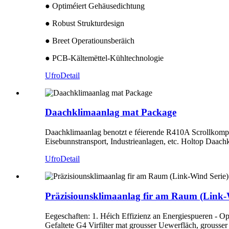
● Optiméiert Gehäusedichtung
● Robust Strukturdesign
● Breet Operatiounsberäich
● PCB-Kältemëttel-Kühltechnologie
Ufro
Detail
Daachklimaanlag mat Package
Daachklimaanlag benotzt e féierende R410A Scrollkompre
Eisebunnstransport, Industrieanlagen, etc. Holtop Daachk
Ufro
Detail
Präzisiounsklimaanlag fir am Raum (Link-
Eegeschaften: 1. Héich Effizienz an Energiespueren - O
Gefaltete G4 Virfilter mat grousser Uewerfläch, grousser