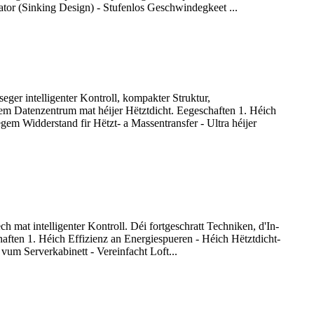
tor (Sinking Design) - Stufenlos Geschwindegkeet ...
ger intelligenter Kontroll, kompakter Struktur,
gem Datenzentrum mat héijer Hëtztdicht. Eegeschaften 1. Héich
m Widderstand fir Hëtzt- a Massentransfer - Ultra héijer
 mat intelligenter Kontroll. Déi fortgeschratt Techniken, d'In-
ften 1. Héich Effizienz an Energiespueren - Héich Hëtztdicht-
vum Serverkabinett - Vereinfacht Loft...