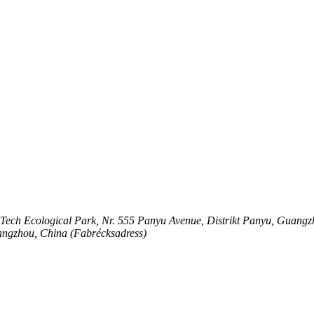
Tech Ecological Park, Nr. 555 Panyu Avenue, Distrikt Panyu, Guangz
uangzhou, China (Fabrécksadress)