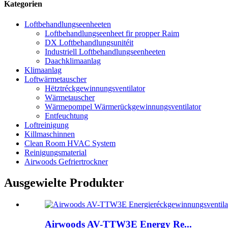
Kategorien
Loftbehandlungseenheeten
Loftbehandlungseenheet fir propper Raim
DX Loftbehandlungsunitéit
Industriell Loftbehandlungseenheeten
Daachklimaanlag
Klimaanlag
Loftwärmetauscher
Hëtztréckgewinnungsventilator
Wärmetauscher
Wärmepompel Wärmerückgewinnungsventilator
Entfeuchtung
Loftreinigung
Killmaschinnen
Clean Room HVAC System
Reinigungsmaterial
Airwoods Gefriertrockner
Ausgewielte Produkter
Airwoods AV-TTW3E Energy Re...