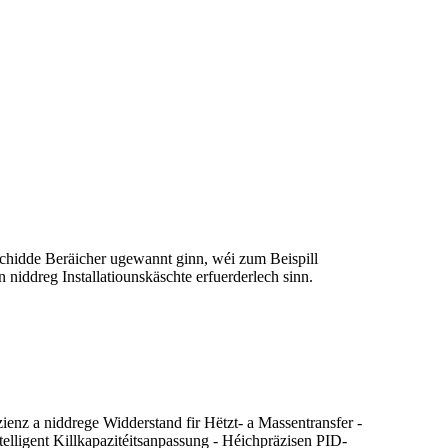
schidde Beräicher ugewannt ginn, wéi zum Beispill
 niddreg Installatiounskäschte erfuerderlech sinn.
enz a niddrege Widderstand fir Hëtzt- a Massentransfer -
telligent Killkapazitéitsanpassung - Héichpräzisen PID-