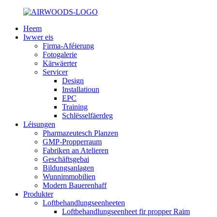
Heem
Iwwer eis
Firma-Aféierung
Fotogalerie
Kärwäerter
Servicer
Design
Installatioun
EPC
Training
Schlësselfäerdeg
Léisungen
Pharmazeutesch Planzen
GMP-Propperraum
Fabriken an Atelieren
Geschäftsgebai
Bildungsanlagen
Wunnimmobilien
Modern Bauerenhaff
Produkter
Loftbehandlungseenheeten
Loftbehandlungseenheet fir propper Raim