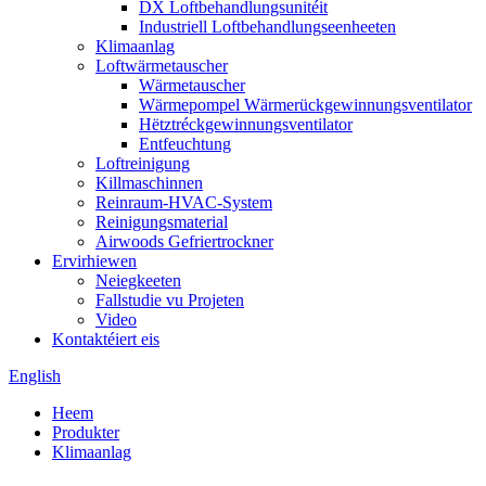
DX Loftbehandlungsunitéit
Industriell Loftbehandlungseenheeten
Klimaanlag
Loftwärmetauscher
Wärmetauscher
Wärmepompel Wärmerückgewinnungsventilator
Hëtztréckgewinnungsventilator
Entfeuchtung
Loftreinigung
Killmaschinnen
Reinraum-HVAC-System
Reinigungsmaterial
Airwoods Gefriertrockner
Ervirhiewen
Neiegkeeten
Fallstudie vu Projeten
Video
Kontaktéiert eis
English
Heem
Produkter
Klimaanlag