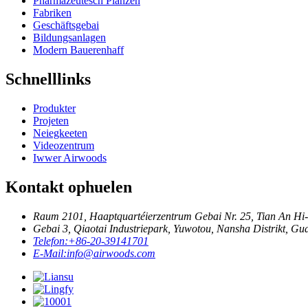
Pharmazeutesch Planzen
Fabriken
Geschäftsgebai
Bildungsanlagen
Modern Bauerenhaff
Schnelllinks
Produkter
Projeten
Neiegkeeten
Videozentrum
Iwwer Airwoods
Kontakt ophuelen
Raum 2101, Haaptquartéierzentrum Gebai Nr. 25, Tian An Hi-
Gebai 3, Qiaotai Industriepark, Yuwotou, Nansha Distrikt, G
Telefon:
+86-20-39141701
E-Mail:
info@airwoods.com