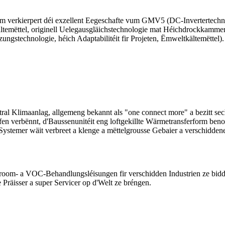
erkierpert déi exzellent Eegeschafte vum GMV5 (DC-Invertertechnol
temëttel, originell Uelegausgläichstechnologie mat Héichdrockkammer,
ungstechnologie, héich Adaptabilitéit fir Projeten, Ëmweltkältemëttel
tral Klimaanlag, allgemeng bekannt als "one connect more" a bezitt se
n verbënnt, d'Baussenunitéit eng loftgekillte Wärmetransferform benotz
mer wäit verbreet a klenge a mëttelgrousse Gebaier a verschiddenen 
m- a VOC-Behandlungsléisungen fir verschidden Industrien ze bidden. 
 Präisser a super Servicer op d'Welt ze bréngen.