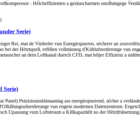
llkompressor - Héicheffizienten a geräuscharmen onofhängege Ventila
under Serie)
ger Rei, mat de Virdeeler vun Energiespueren, sécherer an zouverléisse
 no bei der Hëtztquell, erfëllen vollstänneg d'Kühlufuerderunge vun en
tauscher an dem Loftkanal duerch CFD, mat héijer Effizienz a niddrege
 Serie)
Panel) Präzisiounsklimaanlag ass energiespuerend, sécher a verlässlech
 d'Ofkillungsufuerderunge vun engem modernen Datenzentrum. Eegescha
esch Upassung vum Loftstroum a Killkapazitéit no der Hëtztfräisetzung 