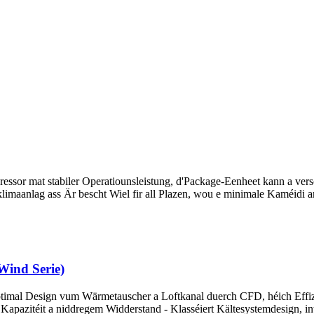
ssor mat stabiler Operatiounsleistung, d'Package-Eenheet kann a ver
limaanlag ass Är bescht Wiel fir all Plazen, wou e minimale Kaméidi an
Wind Serie)
ptimal Design vum Wärmetauscher a Loftkanal duerch CFD, héich Effizi
 Kapazitéit a niddregem Widderstand - Klasséiert Kältesystemdesign, in