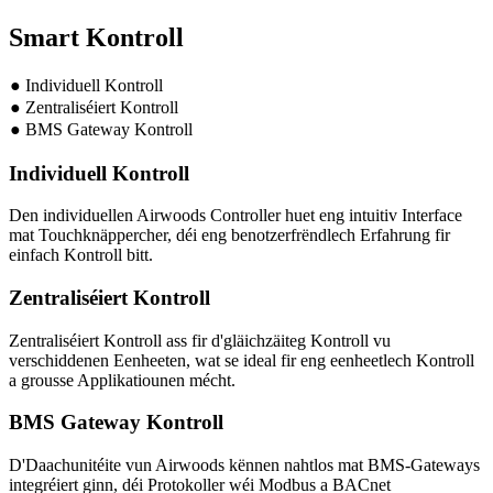
Smart Kontroll
● Individuell Kontroll
● Zentraliséiert Kontroll
● BMS Gateway Kontroll
Individuell Kontroll
Den individuellen Airwoods Controller huet eng intuitiv Interface
mat Touchknäppercher, déi eng benotzerfrëndlech Erfahrung fir
einfach Kontroll bitt.
Zentraliséiert Kontroll
Zentraliséiert Kontroll ass fir d'gläichzäiteg Kontroll vu
verschiddenen Eenheeten, wat se ideal fir eng eenheetlech Kontroll
a grousse Applikatiounen mécht.
BMS Gateway Kontroll
D'Daachunitéite vun Airwoods kënnen nahtlos mat BMS-Gateways
integréiert ginn, déi Protokoller wéi Modbus a BACnet