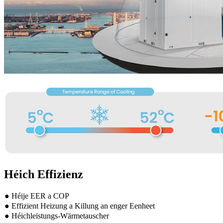
Héich Effizienz
● Héije EER a COP
● Effizient Heizung a Killung an enger Eenheet
● Héichleistungs-Wärmetauscher