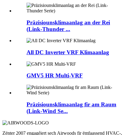
Präzisiounsklimaanlag an der Rei
(Link-Thunder ...
All DC Inverter VRF Klimaanlag
GMV5 HR Multi-VRF
Präzisiounsklimaanlag fir am Raum
(Link-Wind Se...
Zënter 2007 engagéiert sech Airwoods fir ëmfaassend HVAC-,