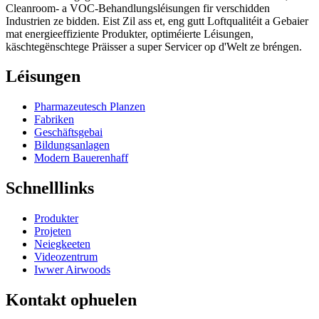
Cleanroom- a VOC-Behandlungsléisungen fir verschidden
Industrien ze bidden. Eist Zil ass et, eng gutt Loftqualitéit a Gebaier
mat energieeffiziente Produkter, optiméierte Léisungen,
käschtegënschtege Präisser a super Servicer op d'Welt ze bréngen.
Léisungen
Pharmazeutesch Planzen
Fabriken
Geschäftsgebai
Bildungsanlagen
Modern Bauerenhaff
Schnelllinks
Produkter
Projeten
Neiegkeeten
Videozentrum
Iwwer Airwoods
Kontakt ophuelen