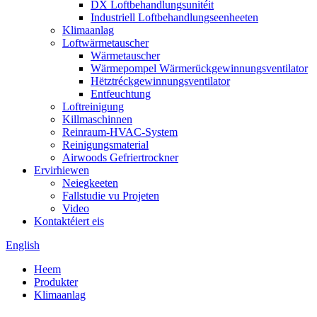
DX Loftbehandlungsunitéit
Industriell Loftbehandlungseenheeten
Klimaanlag
Loftwärmetauscher
Wärmetauscher
Wärmepompel Wärmerückgewinnungsventilator
Hëtztréckgewinnungsventilator
Entfeuchtung
Loftreinigung
Killmaschinnen
Reinraum-HVAC-System
Reinigungsmaterial
Airwoods Gefriertrockner
Ervirhiewen
Neiegkeeten
Fallstudie vu Projeten
Video
Kontaktéiert eis
English
Heem
Produkter
Klimaanlag