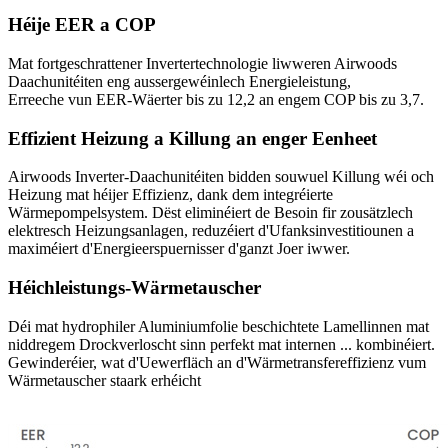
Héije EER a COP
Mat fortgeschrattener Invertertechnologie liwweren Airwoods
Daachunitéiten eng aussergewéinlech Energieleistung,
Erreeche vun EER-Wäerter bis zu 12,2 an engem COP bis zu 3,7.
Effizient Heizung a Killung an enger Eenheet
Airwoods Inverter-Daachunitéiten bidden souwuel Killung wéi och
Heizung mat héijer Effizienz, dank dem integréierte
Wärmepompelsystem. Dëst eliminéiert de Besoin fir zousätzlech
elektresch Heizungsanlagen, reduzéiert d'Ufanksinvestitiounen a
maximéiert d'Energieerspuernisser d'ganzt Joer iwwer.
Héichleistungs-Wärmetauscher
Déi mat hydrophiler Aluminiumfolie beschichtete Lamellinnen mat
niddregem Drockverloscht sinn perfekt mat internen ... kombinéiert.
Gewinderéier, wat d'Uewerfläch an d'Wärmetransfereffizienz vum
Wärmetauscher staark erhéicht