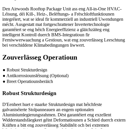
Den Airwoods Rooftop Package Unit ass eng All-in-One HVAC-
Léisung, déi Kill-, Heiz-, Belëftungs- a Frëschloftfunktiounen
integréiert, wat se ideal fir kommerziell an industriell Uwendungen
mécht. Ausgestatt mat fortgeschrattener Invertertechnologie
garantéiert se eng héich Energieeffizienz a gläichzäiteg eng
intelligent Kontroll duerch BMS-Integratioun fir
Ferniwwerwaachung a Gestioun, wat eng zouverlässeg Leeschtung
bei verschiddene Klimabedingungen liwwert.
Zouverlässeg Operatioun
● Robust Strukturdesign
● Antikorrosiounsléisung (Optional)
● Breet Operatiounsberäich
Robust Strukturdesign
D'Eenheet huet e staarke Strukturdesign mat héichfeste
galvaniséierte Stolpanneauen an engem optionalen
Aluminiumlegierungsrahmen. Dëst garantéiert eng exzellent
Widderstandsfäegkeet géint Deformatiounen a Schied duerch extern
Kräften a bitt eng zouverlässeg Stabilitéit och bei extremen