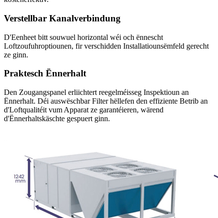
Verstellbar Kanalverbindung
D'Eenheet bitt souwuel horizontal wéi och ënnescht
Loftzoufuhroptiounen, fir verschidden Installatiounsëmfeld gerecht
ze ginn.
Praktesch Ënnerhalt
Den Zougangspanel erliichtert reegelméisseg Inspektioun an
Ënnerhalt. Déi auswëschbar Filter hëllefen den effiziente Betrib an
d'Loftqualitéit vum Apparat ze garantéieren, wärend
d'Ënnerhaltskäschte gespuert ginn.