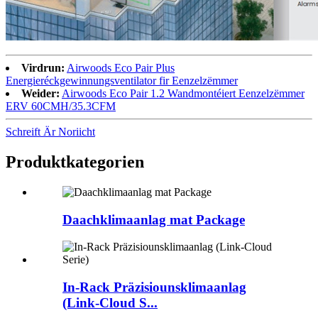
Virdrun:
Airwoods Eco Pair Plus
Energieréckgewinnungsventilator fir Eenzelzëmmer
Weider:
Airwoods Eco Pair 1.2 Wandmontéiert Eenzelzëmmer
ERV 60CMH/35.3CFM
Schreift Är Noriicht
Produktkategorien
Daachklimaanlag mat Package
In-Rack Präzisiounsklimaanlag
(Link-Cloud S...