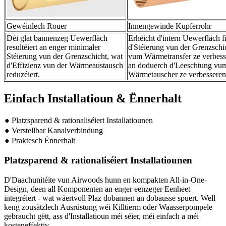
Gewéinlech Rouer
Innengewinde Kupferrohr
Déi glat bannenzeg Uewerfläch
Erhéicht d'intern Uewerfläch fi
resultéiert an enger minimaler
d'Stéierung vun der Grenzschi
Stéierung vun der Grenzschicht, wat
vum Wärmetransfer ze verbess
d'Effizienz vun der Wärmeaustausch
an doduerch d'Leeschtung vu
reduzéiert.
Wärmetauscher ze verbesseren
Einfach Installatioun & Ënnerhalt
● Platzsparend & rationaliséiert Installatiounen
● Verstellbar Kanalverbindung
● Praktesch Ënnerhalt
Platzsparend & rationaliséiert Installatiounen
D'Daachunitéite vun Airwoods hunn en kompakten All-in-One-
Design, deen all Komponenten an enger eenzeger Eenheet
integréiert - wat wäertvoll Plaz dobannen an dobausse spuert. Well
keng zousätzlech Ausrüstung wéi Killtierm oder Waasserpompele
gebraucht gëtt, ass d'Installatioun méi séier, méi einfach a méi
kosteneffektiv.