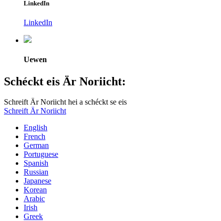
LinkedIn
LinkedIn
Uewen
Schéckt eis Är Noriicht:
Schreift Är Noriicht hei a schéckt se eis
Schreift Är Noriicht
English
French
German
Portuguese
Spanish
Russian
Japanese
Korean
Arabic
Irish
Greek