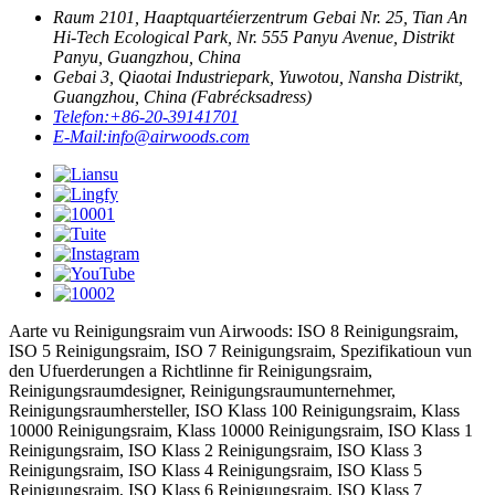
Raum 2101, Haaptquartéierzentrum Gebai Nr. 25, Tian An
Hi-Tech Ecological Park, Nr. 555 Panyu Avenue, Distrikt
Panyu, Guangzhou, China
Gebai 3, Qiaotai Industriepark, Yuwotou, Nansha Distrikt,
Guangzhou, China (Fabrécksadress)
Telefon:
+86-20-39141701
E-Mail:
info@airwoods.com
Aarte vu Reinigungsraim vun Airwoods: ISO 8 Reinigungsraim,
ISO 5 Reinigungsraim, ISO 7 Reinigungsraim, Spezifikatioun vun
den Ufuerderungen a Richtlinne fir Reinigungsraim,
Reinigungsraumdesigner, Reinigungsraumunternehmer,
Reinigungsraumhersteller, ISO Klass 100 Reinigungsraim, Klass
10000 Reinigungsraim, Klass 10000 Reinigungsraim, ISO Klass 1
Reinigungsraim, ISO Klass 2 Reinigungsraim, ISO Klass 3
Reinigungsraim, ISO Klass 4 Reinigungsraim, ISO Klass 5
Reinigungsraim, ISO Klass 6 Reinigungsraim, ISO Klass 7