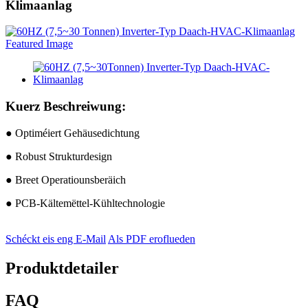
Klimaanlag
Kuerz Beschreiwung:
● Optiméiert Gehäusedichtung
● Robust Strukturdesign
● Breet Operatiounsberäich
● PCB-Kältemëttel-Kühltechnologie
Schéckt eis eng E-Mail
Als PDF eroflueden
Produktdetailer
FAQ