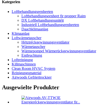
Kategorien
Loftbehandlungseenheeten
Loftbehandlungseenheet fir propper Raim
DX Loftbehandlungsunitéit
Industriell Loftbehandlungseenheeten
Daachklimaanlag
Klimaanlag
Loftwärmetauscher
Hëtztréckgewinnungsventilator
Wärmetauscher
Wärmepompel Wärmerückgewinnungsventilator
Entfeuchtung
Loftreinigung
Killmaschinnen
Clean Room HVAC System
Reinigungsmaterial
Airwoods Gefriertrockner
Ausgewielte Produkter