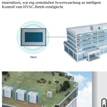
ënnerstëtzen, wat eng zentraliséiert Iwwerwaachung an intelligent
Kontroll vum HVAC-Betrib erméiglecht.