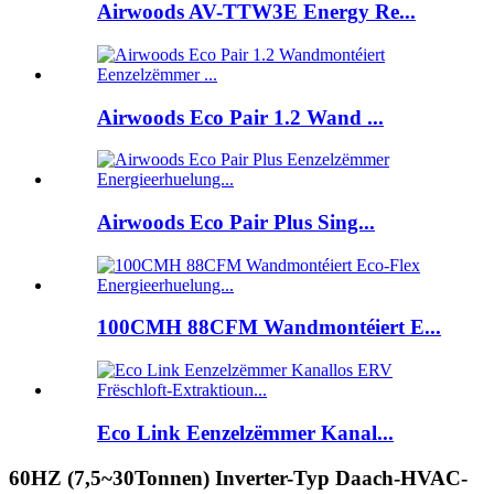
Airwoods AV-TTW3E Energy Re...
Airwoods Eco Pair 1.2 Wand ...
Airwoods Eco Pair Plus Sing...
100CMH 88CFM Wandmontéiert E...
Eco Link Eenzelzëmmer Kanal...
60HZ (7,5~30Tonnen) Inverter-Typ Daach-HVAC-