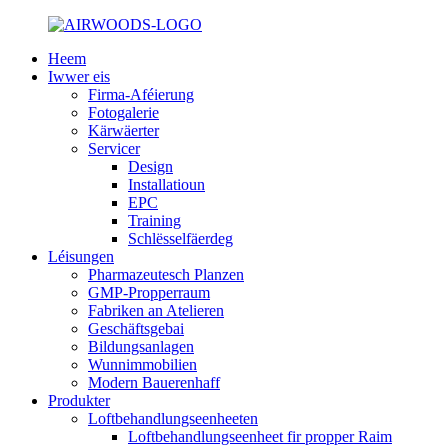
Heem
Iwwer eis
Firma-Aféierung
Fotogalerie
Kärwäerter
Servicer
Design
Installatioun
EPC
Training
Schlësselfäerdeg
Léisungen
Pharmazeutesch Planzen
GMP-Propperraum
Fabriken an Atelieren
Geschäftsgebai
Bildungsanlagen
Wunnimmobilien
Modern Bauerenhaff
Produkter
Loftbehandlungseenheeten
Loftbehandlungseenheet fir propper Raim