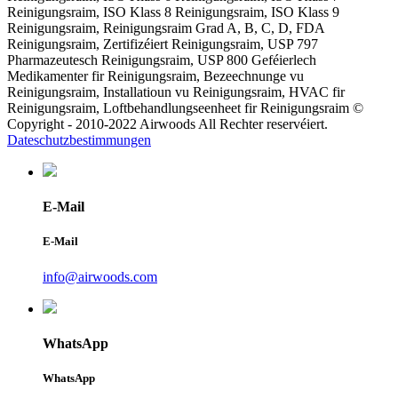
Reinigungsraim, ISO Klass 8 Reinigungsraim, ISO Klass 9
Reinigungsraim, Reinigungsraim Grad A, B, C, D, FDA
Reinigungsraim, Zertifizéiert Reinigungsraim, USP 797
Pharmazeutesch Reinigungsraim, USP 800 Geféierlech
Medikamenter fir Reinigungsraim, Bezeechnunge vu
Reinigungsraim, Installatioun vu Reinigungsraim, HVAC fir
Reinigungsraim, Loftbehandlungseenheet fir Reinigungsraim ©
Copyright - 2010-2022 Airwoods All Rechter reservéiert.
Dateschutzbestimmungen
E-Mail
E-Mail
info@airwoods.com
WhatsApp
WhatsApp