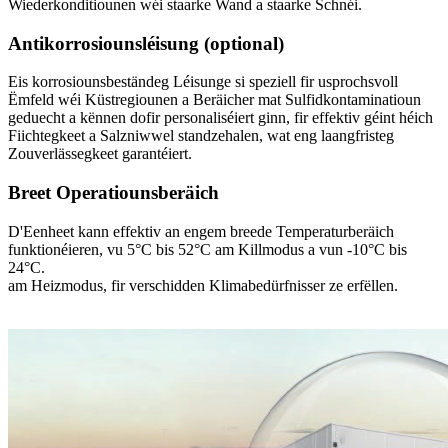
Wiederkonditiounen wéi staarke Wand a staarke Schnéi.
Antikorrosiounsléisung (optional)
Eis korrosiounsbeständeg Léisunge si speziell fir usprochsvoll
Ëmfeld wéi Küstregiounen a Beräicher mat Sulfidkontaminatioun
geduecht a kënnen dofir personaliséiert ginn, fir effektiv géint héich
Fiichtegkeet a Salzniwwel standzehalen, wat eng laangfristeg
Zouverlässegkeet garantéiert.
Breet Operatiounsberäich
D'Eenheet kann effektiv an engem breede Temperaturberäich
funktionéieren, vu 5°C bis 52°C am Killmodus a vun -10°C bis
24°C.
am Heizmodus, fir verschidden Klimabedürfnisser ze erfëllen.