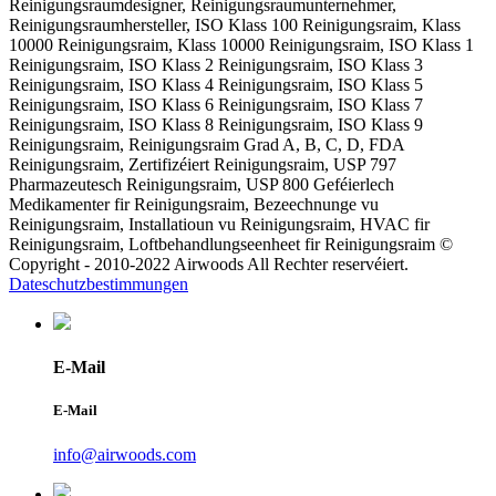
Reinigungsraumdesigner, Reinigungsraumunternehmer,
Reinigungsraumhersteller, ISO Klass 100 Reinigungsraim, Klass
10000 Reinigungsraim, Klass 10000 Reinigungsraim, ISO Klass 1
Reinigungsraim, ISO Klass 2 Reinigungsraim, ISO Klass 3
Reinigungsraim, ISO Klass 4 Reinigungsraim, ISO Klass 5
Reinigungsraim, ISO Klass 6 Reinigungsraim, ISO Klass 7
Reinigungsraim, ISO Klass 8 Reinigungsraim, ISO Klass 9
Reinigungsraim, Reinigungsraim Grad A, B, C, D, FDA
Reinigungsraim, Zertifizéiert Reinigungsraim, USP 797
Pharmazeutesch Reinigungsraim, USP 800 Geféierlech
Medikamenter fir Reinigungsraim, Bezeechnunge vu
Reinigungsraim, Installatioun vu Reinigungsraim, HVAC fir
Reinigungsraim, Loftbehandlungseenheet fir Reinigungsraim ©
Copyright - 2010-2022 Airwoods All Rechter reservéiert.
Dateschutzbestimmungen
E-Mail
E-Mail
info@airwoods.com