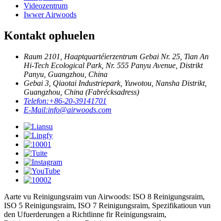
Videozentrum
Iwwer Airwoods
Kontakt ophuelen
Raum 2101, Haaptquartéierzentrum Gebai Nr. 25, Tian An
Hi-Tech Ecological Park, Nr. 555 Panyu Avenue, Distrikt
Panyu, Guangzhou, China
Gebai 3, Qiaotai Industriepark, Yuwotou, Nansha Distrikt,
Guangzhou, China (Fabrécksadress)
Telefon:
+86-20-39141701
E-Mail:
info@airwoods.com
Aarte vu Reinigungsraim vun Airwoods: ISO 8 Reinigungsraim,
ISO 5 Reinigungsraim, ISO 7 Reinigungsraim, Spezifikatioun vun
den Ufuerderungen a Richtlinne fir Reinigungsraim,