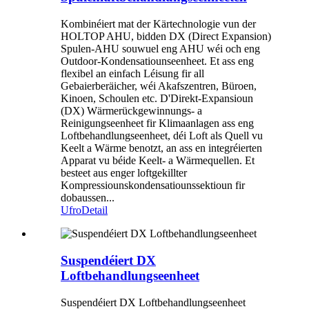
Kombinéiert mat der Kärtechnologie vun der
HOLTOP AHU, bidden DX (Direct Expansion)
Spulen-AHU souwuel eng AHU wéi och eng
Outdoor-Kondensatiounseenheet. Et ass eng
flexibel an einfach Léisung fir all
Gebaierberäicher, wéi Akafszentren, Büroen,
Kinoen, Schoulen etc. D'Direkt-Expansioun
(DX) Wärmerückgewinnungs- a
Reinigungseenheet fir Klimaanlagen ass eng
Loftbehandlungseenheet, déi Loft als Quell vu
Keelt a Wärme benotzt, an ass en integréierten
Apparat vu béide Keelt- a Wärmequellen. Et
besteet aus enger loftgekillter
Kompressiounskondensatiounssektioun fir
dobaussen...
Ufro
Detail
Suspendéiert DX
Loftbehandlungseenheet
Suspendéiert DX Loftbehandlungseenheet