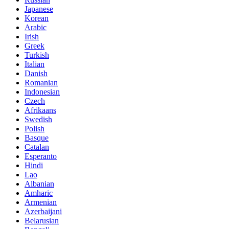
Japanese
Korean
Arabic
Irish
Greek
Turkish
Italian
Danish
Romanian
Indonesian
Czech
Afrikaans
Swedish
Polish
Basque
Catalan
Esperanto
Hindi
Lao
Albanian
Amharic
Armenian
Azerbaijani
Belarusian