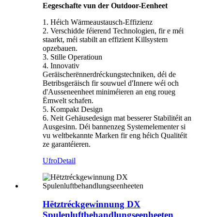
Eegeschafte vun der Outdoor-Eenheet
1. Héich Wärmeaustausch-Effizienz
2. Verschidde féierend Technologien, fir e méi
staarkt, méi stabilt an effizient Killsystem
opzebauen.
3. Stille Operatioun
4. Innovativ
Geräischerënnerdréckungstechniken, déi de
Betribsgeräisch fir souwuel d'Innere wéi och
d'Ausseneenheet miniméieren an eng roueg
Ëmwelt schafen.
5. Kompakt Design
6. Neit Gehäusedesign mat besserer Stabilitéit an
Ausgesinn. Déi bannenzeg Systemelementer si
vu weltbekannte Marken fir eng héich Qualitéit
ze garantéieren.
Ufro
Detail
Hëtztréckgewinnung DX
Spulenluftbehandlungseenheeten