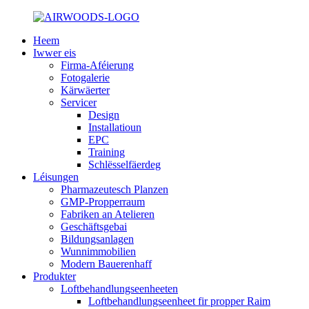
Heem
Iwwer eis
Firma-Aféierung
Fotogalerie
Kärwäerter
Servicer
Design
Installatioun
EPC
Training
Schlësselfäerdeg
Léisungen
Pharmazeutesch Planzen
GMP-Propperraum
Fabriken an Atelieren
Geschäftsgebai
Bildungsanlagen
Wunnimmobilien
Modern Bauerenhaff
Produkter
Loftbehandlungseenheeten
Loftbehandlungseenheet fir propper Raim