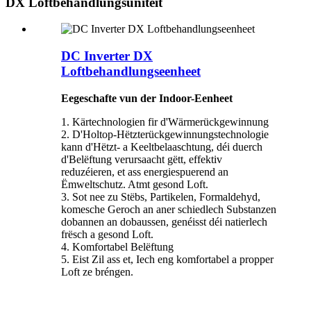
DX Loftbehandlungsunitéit
DC Inverter DX
Loftbehandlungseenheet
Eegeschafte vun der Indoor-Eenheet
1. Kärtechnologien fir d'Wärmerückgewinnung
2. D'Holtop-Hëtzterückgewinnungstechnologie
kann d'Hëtzt- a Keeltbelaaschtung, déi duerch
d'Belëftung verursaacht gëtt, effektiv
reduzéieren, et ass energiespuerend an
Ëmweltschutz. Atmt gesond Loft.
3. Sot nee zu Stëbs, Partikelen, Formaldehyd,
komesche Geroch an aner schiedlech Substanzen
dobannen an dobaussen, genéisst déi natierlech
frësch a gesond Loft.
4. Komfortabel Belëftung
5. Eist Zil ass et, Iech eng komfortabel a propper
Loft ze bréngen.