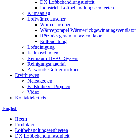
DX Loftbehandlungsunitéit
Industriell Loftbehandlungseenheeten
Klimaanlag
Loftwärmetauscher
Wärmetauscher
Wärmepompel Wärmerückgewinnungsventilator
Hëtztréckgewinnungsventilator
Entfeuchtung
Loftreinigung
Killmaschinnen
Reinraum-HVAC-System
Reinigungsmaterial
Airwoods Gefriertrockner
Ervirhiewen
Neiegkeeten
Fallstudie vu Projeten
Video
Kontaktéiert eis
English
Heem
Produkter
Loftbehandlungseenheeten
DX Loftbehandlungsunitéit