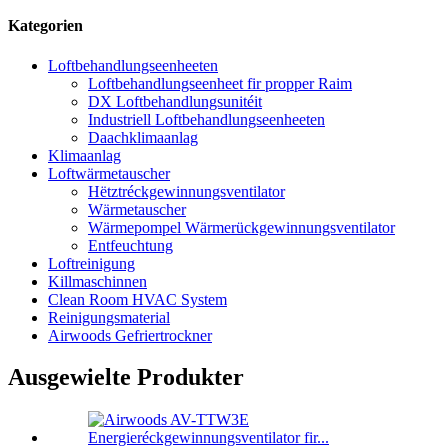
Kategorien
Loftbehandlungseenheeten
Loftbehandlungseenheet fir propper Raim
DX Loftbehandlungsunitéit
Industriell Loftbehandlungseenheeten
Daachklimaanlag
Klimaanlag
Loftwärmetauscher
Hëtztréckgewinnungsventilator
Wärmetauscher
Wärmepompel Wärmerückgewinnungsventilator
Entfeuchtung
Loftreinigung
Killmaschinnen
Clean Room HVAC System
Reinigungsmaterial
Airwoods Gefriertrockner
Ausgewielte Produkter