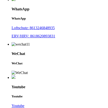
WhatsApp
WhatsApp
Loftschutz: 8613246848935
ERV/HRV: 8618620893831
WeChat
WeChat
Youtube
Youtube
Youtube