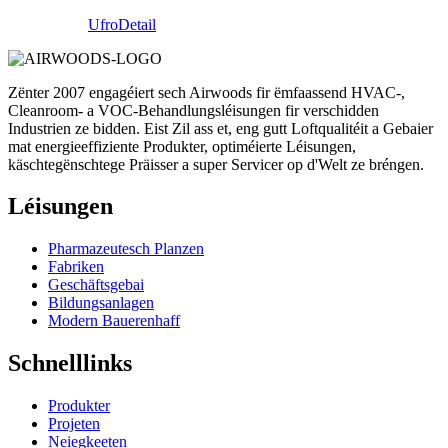
Ufro
Detail
Zënter 2007 engagéiert sech Airwoods fir ëmfaassend HVAC-,
Cleanroom- a VOC-Behandlungsléisungen fir verschidden
Industrien ze bidden. Eist Zil ass et, eng gutt Loftqualitéit a Gebaier
mat energieeffiziente Produkter, optiméierte Léisungen,
käschtegënschtege Präisser a super Servicer op d'Welt ze bréngen.
Léisungen
Pharmazeutesch Planzen
Fabriken
Geschäftsgebai
Bildungsanlagen
Modern Bauerenhaff
Schnelllinks
Produkter
Projeten
Neiegkeeten