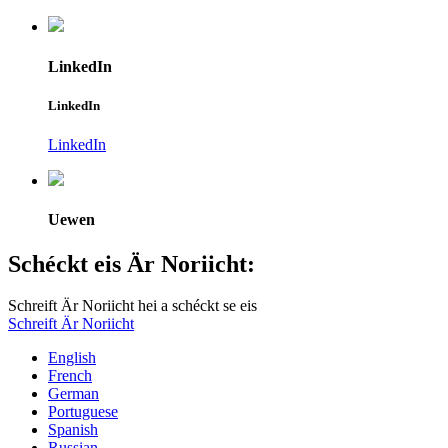
LinkedIn
LinkedIn
LinkedIn
Uewen
Schéckt eis Är Noriicht:
Schreift Är Noriicht hei a schéckt se eis
Schreift Är Noriicht
English
French
German
Portuguese
Spanish
Russian