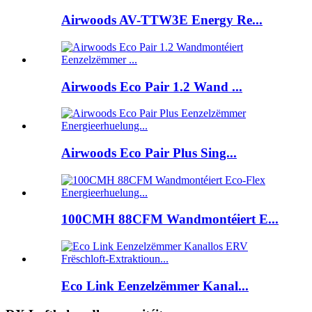
Airwoods AV-TTW3E Energy Re...
Airwoods Eco Pair 1.2 Wand ...
Airwoods Eco Pair Plus Sing...
100CMH 88CFM Wandmontéiert E...
Eco Link Eenzelzëmmer Kanal...