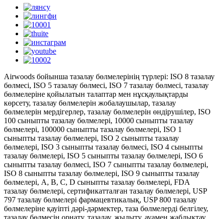
Airwoods бойынша тазалау бөлмелерінің түрлері: ISO 8 тазалау
бөлмесі, ISO 5 тазалау бөлмесі, ISO 7 тазалау бөлмесі, тазалау
бөлмелеріне қойылатын талаптар мен нұсқаулықтарды
көрсету, тазалау бөлмелерін жобалаушылар, тазалау
бөлмелерін мердігерлер, тазалау бөлмелерін өндірушілер, ISO
100 сыныпты тазалау бөлмелері, 10000 сыныпты тазалау
бөлмелері, 100000 сыныпты тазалау бөлмелері, ISO 1
сыныпты тазалау бөлмелері, ISO 2 сыныпты тазалау
бөлмелері, ISO 3 сыныпты тазалау бөлмесі, ISO 4 сыныпты
тазалау бөлмелері, ISO 5 сыныпты тазалау бөлмелері, ISO 6
сыныпты тазалау бөлмесі, ISO 7 сыныпты тазалау бөлмелері,
ISO 8 сыныпты тазалау бөлмелері, ISO 9 сыныпты тазалау
бөлмелері, A, B, C, D сыныпты тазалау бөлмелері, FDA
тазалау бөлмелері, сертификатталған тазалау бөлмелері, USP
797 тазалау бөлмелері фармацевтикалық, USP 800 тазалау
бөлмелеріне қауіпті дәрі-дәрмектер, таза бөлмелерді белгілеу,
тазалау бөлмесін орнату, тазалау, жылыту, ауамен жабдықтау,