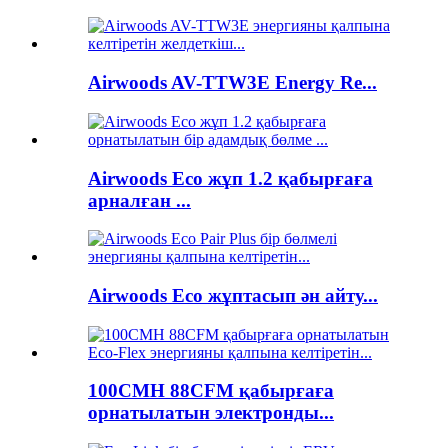
Airwoods AV-TTW3E Energy Re...
Airwoods Eco жұп 1.2 қабырғаға
арналған ...
Airwoods Eco жұптасып ән айту...
100CMH 88CFM қабырғаға
орнатылатын электронды...