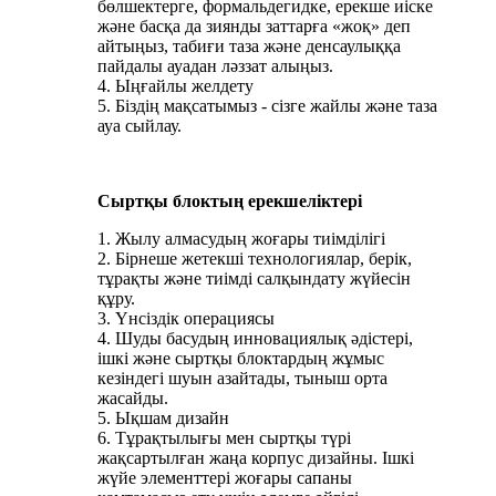
бөлшектерге, формальдегидке, ерекше иіске
және басқа да зиянды заттарға «жоқ» деп
айтыңыз, табиғи таза және денсаулыққа
пайдалы ауадан ләззат алыңыз.
4. Ыңғайлы желдету
5. Біздің мақсатымыз - сізге жайлы және таза
ауа сыйлау.
Сыртқы блоктың ерекшеліктері
1. Жылу алмасудың жоғары тиімділігі
2. Бірнеше жетекші технологиялар, берік,
тұрақты және тиімді салқындату жүйесін
құру.
3. Үнсіздік операциясы
4. Шуды басудың инновациялық әдістері,
ішкі және сыртқы блоктардың жұмыс
кезіндегі шуын азайтады, тыныш орта
жасайды.
5. Ықшам дизайн
6. Тұрақтылығы мен сыртқы түрі
жақсартылған жаңа корпус дизайны. Ішкі
жүйе элементтері жоғары сапаны