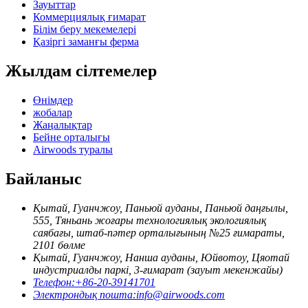
Зауыттар
Коммерциялық ғимарат
Білім беру мекемелері
Қазіргі заманғы ферма
Жылдам сілтемелер
Өнімдер
жобалар
Жаңалықтар
Бейне орталығы
Airwoods туралы
Байланыс
Қытай, Гуанчжоу, Паньюй ауданы, Паньюй даңғылы,
555, Тяньань жоғары технологиялық экологиялық
саябағы, штаб-пәтер орталығының №25 ғимараты,
2101 бөлме
Қытай, Гуанчжоу, Нанша ауданы, Юйвотоу, Цяотай
индустриалды паркі, 3-ғимарат (зауыт мекенжайы)
Телефон:
+86-20-39141701
Электрондық пошта:
info@airwoods.com