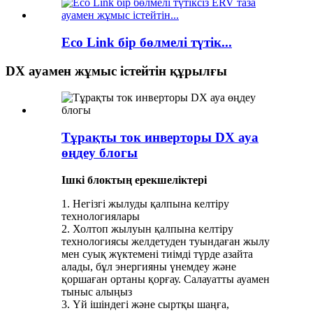
Eco Link бір бөлмелі түтік...
DX ауамен жұмыс істейтін құрылғы
Тұрақты ток инверторы DX ауа
өңдеу блогы
Ішкі блоктың ерекшеліктері
1. Негізгі жылуды қалпына келтіру
технологиялары
2. Холтоп жылуын қалпына келтіру
технологиясы желдетуден туындаған жылу
мен суық жүктемені тиімді түрде азайта
алады, бұл энергияны үнемдеу және
қоршаған ортаны қорғау. Салауатты ауамен
тыныс алыңыз
3. Үй ішіндегі және сыртқы шаңға,