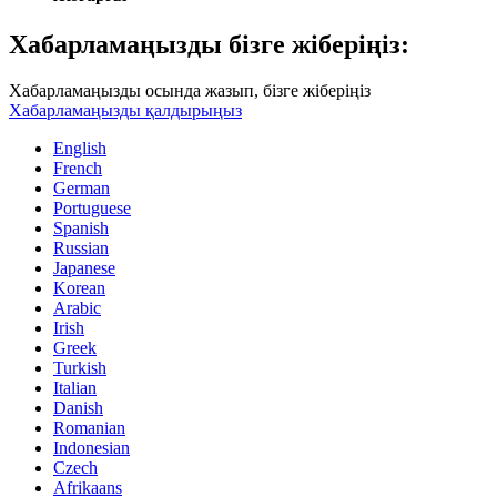
Хабарламаңызды бізге жіберіңіз:
Хабарламаңызды осында жазып, бізге жіберіңіз
Хабарламаңызды қалдырыңыз
English
French
German
Portuguese
Spanish
Russian
Japanese
Korean
Arabic
Irish
Greek
Turkish
Italian
Danish
Romanian
Indonesian
Czech
Afrikaans