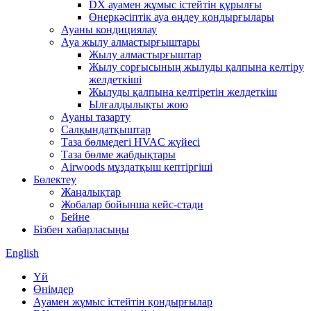
DX ауамен жұмыс істейтін құрылғы
Өнеркәсіптік ауа өңдеу қондырғылары
Ауаны кондициялау
Ауа жылу алмастырғыштары
Жылу алмастырғыштар
Жылу сорғысының жылуды қалпына келтіру
желдеткіші
Жылуды қалпына келтіретін желдеткіш
Ылғалдылықты жою
Ауаны тазарту
Салқындатқыштар
Таза бөлмедегі HVAC жүйесі
Таза бөлме жабдықтары
Airwoods мұздатқыш кептіргіші
Бөлектеу
Жаңалықтар
Жобалар бойынша кейс-стади
Бейне
Бізбен хабарласыңы
English
Үй
Өнімдер
Ауамен жұмыс істейтін қондырғылар