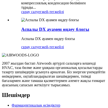
компрессиялық конденсация бөлімінен
тұрады...
сұрау салу
егжей-тегжейлі
Аспалы DX ауамен өңдеу блогы
Аспалы DX ауамен өңдеу блогы
сұрау салу
егжей-тегжейлі
2007 жылдан бастап Airwoods әртүрлі салаларға кешенді
HVAC, таза бөлме және ұшқыш органикалық қосылыстарды
тазарту шешімдерін ұсынуға арналған. Біз энергия үнемдейтін
өнімдермен, оңтайландырылған шешімдермен, тиімді
бағалармен және тамаша қызметтермен әлемге жақсы ғимарат
ауасының сапасын жеткізуге тырысамыз.
Шешімдер
Фармацевтикалық өсімдіктер