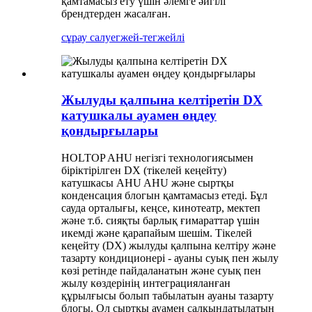
қамтамасыз ету үшін әлемге әйгілі
брендтерден жасалған.
сұрау салу
егжей-тегжейлі
Жылуды қалпына келтіретін DX
катушкалы ауамен өңдеу
қондырғылары
HOLTOP AHU негізгі технологиясымен
біріктірілген DX (тікелей кеңейту)
катушкасы AHU AHU және сыртқы
конденсация блогын қамтамасыз етеді. Бұл
сауда орталығы, кеңсе, кинотеатр, мектеп
және т.б. сияқты барлық ғимараттар үшін
икемді және қарапайым шешім. Тікелей
кеңейту (DX) жылуды қалпына келтіру және
тазарту кондиционері - ауаны суық пен жылу
көзі ретінде пайдаланатын және суық пен
жылу көздерінің интеграцияланған
құрылғысы болып табылатын ауаны тазарту
блогы. Ол сыртқы ауамен салқындатылатын