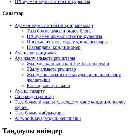
DX ауамен жұмыс істейтін құрылғы
Санаттар
Ауамен жұмыс істейтін қондырғылар
Таза бөлме ауасын өңдеу блогы
DX ауамен жұмыс істейтін құрылғы
Өнеркәсіптік ауа өңдеу қондырғылары
Шатырдағы кондиционер
Ауаны кондициялау
Ауа жылу алмастырғыштары
Жылуды қалпына келтіретін желдеткіш
Жылу алмастырғыштар
Жылу сорғысының жылуды қалпына келтіру
желдеткіші
Ылғалдылықты жою
Ауаны тазарту
Салқындатқыштар
Таза бөлмені жылыту, желдету және кондиционерлеу
жүйесі
Таза бөлме жабдықтары
Airwoods мұздатқыш кептіргіші
Таңдаулы өнімдер