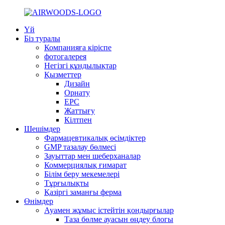
Үй
Біз туралы
Компанияға кіріспе
фотогалерея
Негізгі құндылықтар
Қызметтер
Дизайн
Орнату
EPC
Жаттығу
Кілтпен
Шешімдер
Фармацевтикалық өсімдіктер
GMP тазалау бөлмесі
Зауыттар мен шеберханалар
Коммерциялық ғимарат
Білім беру мекемелері
Тұрғылықты
Қазіргі заманғы ферма
Өнімдер
Ауамен жұмыс істейтін қондырғылар
Таза бөлме ауасын өңдеу блогы