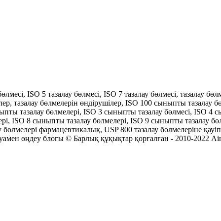
бөлмесі, ISO 5 тазалау бөлмесі, ISO 7 тазалау бөлмесі, тазалау 
лер, тазалау бөлмелерін өндірушілер, ISO 100 сыныпты тазалау 
ныпты тазалау бөлмелері, ISO 3 сыныпты тазалау бөлмесі, ISO 4 
рі, ISO 8 сыныпты тазалау бөлмелері, ISO 9 сыныпты тазалау бөл
 бөлмелері фармацевтикалық, USP 800 тазалау бөлмелеріне қауіпті
 ауамен өңдеу блогы © Барлық құқықтар қорғалған - 2010-2022 Ai