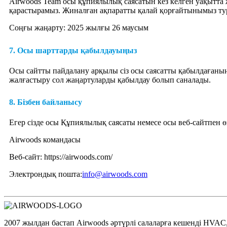
Airwoods Team осы құпиялылық саясатын кез келген уақытта ж
қарастырамыз. Жиналған ақпаратты қалай қорғайтынымыз тур
Соңғы жаңарту: 2025 жылғы 26 маусым
7. Осы шарттарды қабылдауыңыз
Осы сайтты пайдалану арқылы сіз осы саясатты қабылдағаныңыз
жалғастыру сол жаңартуларды қабылдау болып саналады.
8. Бізбен байланысу
Егер сізде осы Құпиялылық саясаты немесе осы веб-сайтпен ө
Airwoods командасы
Веб-сайт: https://airwoods.com/
Электрондық пошта:
info@airwoods.com
2007 жылдан бастап Airwoods әртүрлі салаларға кешенді HVAC