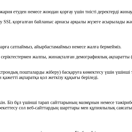
 жария етуден немесе жоюдан қорғау үшін тиісті деректерді жинау,
у SSL қорғалған байланыс арнасы арқылы жүзеге асырылады жә
арға сатпаймыз, айырбастамаймыз немесе жалға бермейміз.
ді серіктестермен жалпы, жинақталған демографиялық ақпаратты
ектрондық пошталарды жіберу) басқаруға көмектесу үшін үшінші 
 қажетті ақпаратқа қол жеткізу құқығы беріледі.
үмкін. Біз бұл үшінші тарап сайттарының мазмұнын немесе тәжі
әрекеттесу сол веб-сайттардың шарттары мен құпиялылық саясат