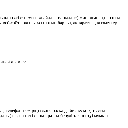
рынан («сіз» немесе «пайдаланушылар») жиналған ақпаратты
сы веб-сайт арқылы ұсынатын барлық ақпараттық қызметтер
жинай аламыз:
, телефон нөміріңіз және басқа да бизнеске қатысты
ары) сізден негізгі ақпаратты беруді талап етуі мүмкін.