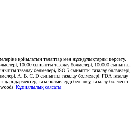
бөлмелеріне қойылатын талаптар мен нұсқаулықтарды көрсету,
бөлмелері, 10000 сыныпты тазалау бөлмелері, 100000 сыныпты
сыныпты тазалау бөлмелері, ISO 5 сыныпты тазалау бөлмелері,
мелері, A, B, C, D сыныпты тазалау бөлмелері, FDA тазалау
 дәрі-дәрмектер, таза бөлмелерді белгілеу, тазалау бөлмесін
rwoods.
Құпиялылық саясаты