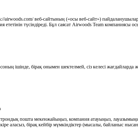
://airwoods.com/ веб-сайтының («осы веб-сайт») пайдаланушыла
ететінін түсіндіреді. Бұл саясат Airwoods Team компаниясы о
соның ішінде, бірақ онымен шектелмей, сіз келесі жағдайларда 
з
ектрондық пошта мекенжайыңыз, компания атауыңыз, лауазымыңыз
 кіре аласыз, бірақ кейбір мүмкіндіктер (мысалы, байланыс нысанд