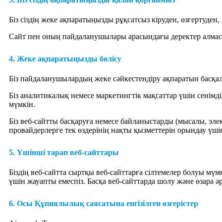
Біз сіздің жеке ақпаратыңызды рұқсатсыз кіруден, өзгертуден,
Сайт пен оның пайдаланушылары арасындағы деректер алмас
4. Жеке ақпаратыңызды бөлісу
Біз пайдаланушылардың жеке сәйкестендіру ақпаратын басқал
Біз аналитикалық немесе маркетингтік мақсаттар үшін сенім
мүмкін.
Біз веб-сайтты басқаруға немесе байланыстарды (мысалы, эл
провайдерлерге тек өздерінің нақты қызметтерін орындау үшін
5. Үшінші тарап веб-сайттары
Біздің веб-сайтта сыртқы веб-сайттарға сілтемелер болуы м
үшін жауапты емеспіз. Басқа веб-сайттарда шолу және өзара 
6. Осы Құпиялылық саясатына енгізілген өзгерістер