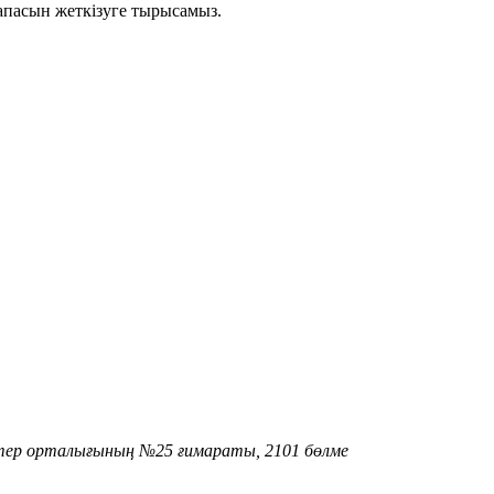
апасын жеткізуге тырысамыз.
әтер орталығының №25 ғимараты, 2101 бөлме