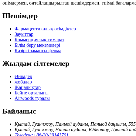
өнімдермен, оңтайландырылған шешімдермен, тиімді бағаларм
Шешімдер
Фармацевтикалық өсімдіктер
Зауыттар
Коммерциялық ғимарат
Білім беру мекемелері
Қазіргі заманғы ферма
Жылдам сілтемелер
Өнімдер
жобалар
Жаңалықтар
Бейне орталығы
Airwoods туралы
Байланыс
Қытай, Гуанчжоу, Паньюй ауданы, Паньюй даңғылы, 555
Қытай, Гуанчжоу, Нанша ауданы, Юйвотоу, Цяотай инд
Телефон:
+86-20-39141701