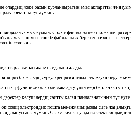
езде олардың жеке басын куәландыратын емес ақпаратты жинауымы
рлау әрекеті кіруі мүмкін.
ын пайдалануымыз мүмкін. Cookie файлдары веб-шолғышыңыз арқ
қабылдамауға немесе cookie файлдары жіберілген кезде сізге еск
кенін ескеріңіз.
қсаттарда жинай және пайдалана алады:
ратыңыз бізге сіздің сұрауларыңызға тиімдірек жауап беруге көме
ен сайттың функционалдығын жақсарту үшін кері байланысты пай
 деректер келушілердің сайтты қалай пайдаланатынын түсінуге 
ңіз, біз сіздің электрондық пошта мекенжайыңызды сізге жаңалықт
пайдалануымыз мүмкін. Сіз кез келген уақытта электрондық пош