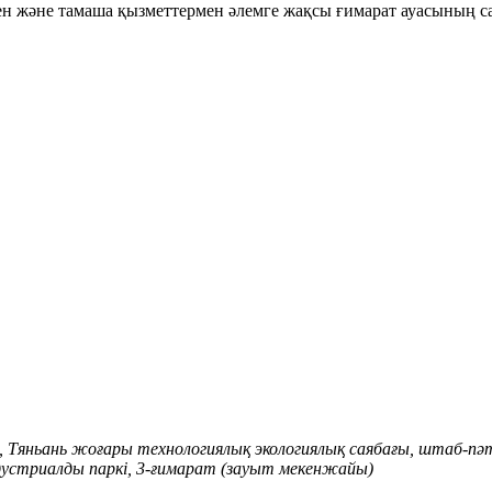
ен және тамаша қызметтермен әлемге жақсы ғимарат ауасының с
, Тяньань жоғары технологиялық экологиялық саябағы, штаб-п
устриалды паркі, 3-ғимарат (зауыт мекенжайы)