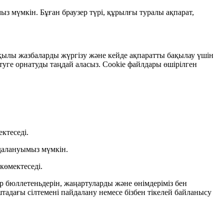
з мүмкін. Бұған браузер түрі, құрылғы туралы ақпарат,
ылы жазбаларды жүргізу және кейде ақпаратты бақылау үшін
ертуге орнатуды таңдай аласыз. Cookie файлдары өшірілген
ктеседі.
далануымыз мүмкін.
көмектеседі.
ар бюллетеньдерін, жаңартуларды және өнімдеріміз бен
тадағы сілтемені пайдалану немесе бізбен тікелей байланысу