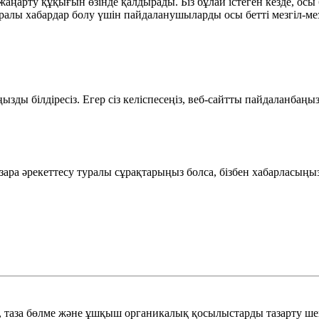
аңарту құқығын өзінде қалдырады. Біз бұлай істеген кезде, осы
алы хабардар болу үшін пайдаланушыларды осы бетті мезгіл-мез
ды білдіресіз. Егер сіз келіспесеңіз, веб-сайтты пайдаланбаңыз
зара әрекеттесу туралы сұрақтарыңыз болса, бізбен хабарласыңыз
, таза бөлме және ұшқыш органикалық қосылыстарды тазарту шеш