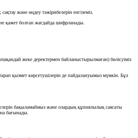
 сақтау және өңдеу тәжірибелерін енгіземіз.
не қажет болған жағдайда шифрланады.
 (ешқандай жеке деректермен байланыстырылмаған) бөлісуіміз
тарап қызмет көрсетушілерін де пайдалануымыз мүмкін. Бұл
рибелерін бақыламаймыз және олардың құпиялылық саясаты
ына бағынады.