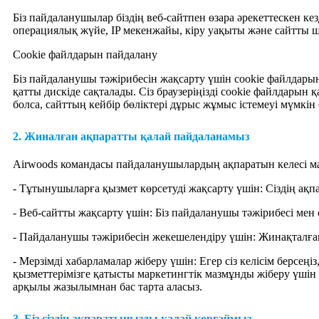
Біз пайдаланушылар біздің веб-сайтпен өзара әрекеттескен к
операциялық жүйе, IP мекенжайы, кіру уақыты және сайтты ша
Cookie файлдарын пайдалану
Біз пайдаланушы тәжірибесін жақсарту үшін cookie файлдар
қатты дискіде сақталады. Сіз браузеріңізді cookie файлдарын 
болса, сайттың кейбір бөліктері дұрыс жұмыс істемеуі мүмкін е
2. Жиналған ақпаратты қалай пайдаланамыз
Airwoods командасы пайдаланушылардың ақпаратын келесі ма
- Тұтынушыларға қызмет көрсетуді жақсарту үшін: Сіздің ақпа
- Веб-сайтты жақсарту үшін: Біз пайдаланушы тәжірибесі м
- Пайдаланушы тәжірибесін жекешелендіру үшін: Жинақталған
- Мерзімді хабарламалар жіберу үшін: Егер сіз келісім берсе
қызметтерімізге қатысты маркетингтік мазмұнды жіберу үшін 
арқылы жазылымнан бас тарта аласыз.
3. Біз сіздің ақпаратыңызды қалай қорғаймыз