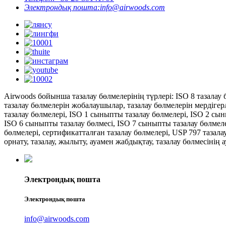
Электрондық пошта:
info@airwoods.com
Airwoods бойынша тазалау бөлмелерінің түрлері: ISO 8 тазалау 
тазалау бөлмелерін жобалаушылар, тазалау бөлмелерін мердігер
тазалау бөлмелері, ISO 1 сыныпты тазалау бөлмелері, ISO 2 сы
ISO 6 сыныпты тазалау бөлмесі, ISO 7 сыныпты тазалау бөлмеле
бөлмелері, сертификатталған тазалау бөлмелері, USP 797 тазалау
орнату, тазалау, жылыту, ауамен жабдықтау, тазалау бөлмесінің
Электрондық пошта
Электрондық пошта
info@airwoods.com