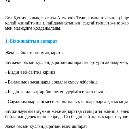
Бұл Құпиялылық саясаты Airwoods Team компаниясының https
қалай жинайтынын, пайдаланатынын, сақтайтынын және жария 
мен мазмұнға қолданылады.
1. Біз жинайтын ақпарат
Жеке сәйкестендіру ақпараты
Біз жеке басын куәландыратын ақпаратты әртүрлі жолдармен, 
- Біздің веб-сайтқа кіріңіз
- Байланыс нысандары арқылы сұрау жіберіңіз
- Біздің жаңалықтар бюллетеньдерімізге жазылыңыз
- Сауалнамаларға немесе жарнамалық іс-шараларға қатысыңы
Біз жинауымыз мүмкін жеке ақпаратқа сіздің аты-жөніңіз, эл
байланыс деректеріңіз кіреді. Сіз біздің сайтқа жасырын түрде
Жеке басын куәландыратын емес ақпарат