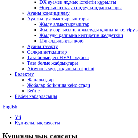
DX ауамен жұмыс істейтін құрылғы
Өнеркәсіптік ауа өңдеу қондырғылары
Ауаны кондициялау
Ауа жылу алмастырғыштары
Жылу алмастырғыштар
Жылу сорғысының жылуды қалпына келтіру ж
Жылуды қалпына келтіретін желдеткіш
Ылғалдылықты жою
Ауаны тазарту
Салқындатқыштар
Таза бөлмедегі HVAC жүйесі
Таза бөлме жабдықтары
Airwoods мұздатқыш кептіргіші
Бөлектеу
Жаңалықтар
Жобалар бойынша кейс-стади
Бейне
Бізбен хабарласыңы
English
Үй
Құпиялылық саясаты
Құпиялылық саясаты