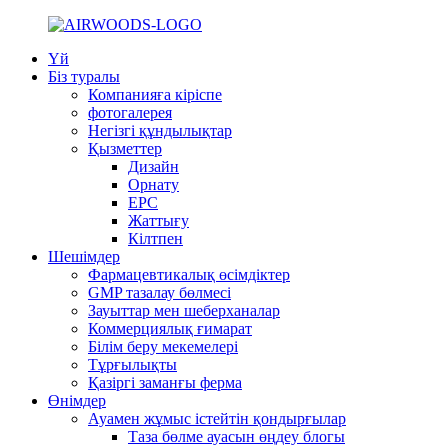
Үй
Біз туралы
Компанияға кіріспе
фотогалерея
Негізгі құндылықтар
Қызметтер
Дизайн
Орнату
EPC
Жаттығу
Кілтпен
Шешімдер
Фармацевтикалық өсімдіктер
GMP тазалау бөлмесі
Зауыттар мен шеберханалар
Коммерциялық ғимарат
Білім беру мекемелері
Тұрғылықты
Қазіргі заманғы ферма
Өнімдер
Ауамен жұмыс істейтін қондырғылар
Таза бөлме ауасын өңдеу блогы