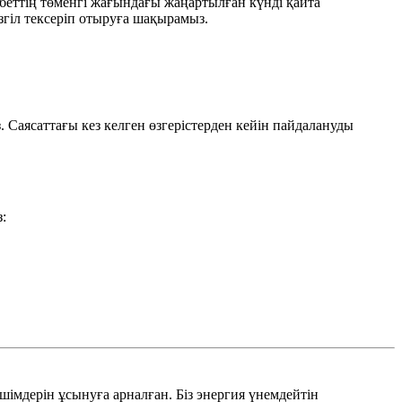
 беттің төменгі жағындағы жаңартылған күнді қайта
гіл тексеріп отыруға шақырамыз.
. Саясаттағы кез келген өзгерістерден кейін пайдалануды
:
імдерін ұсынуға арналған. Біз энергия үнемдейтін