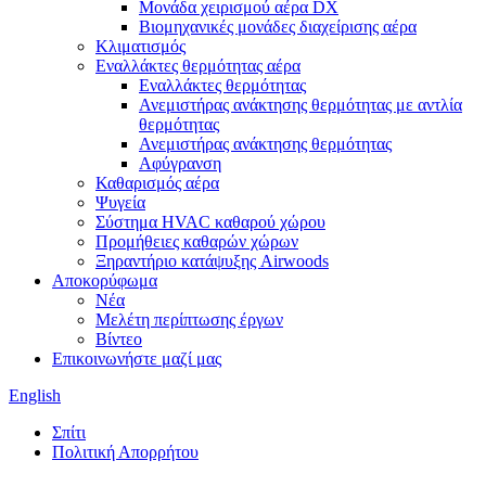
Μονάδα χειρισμού αέρα DX
Βιομηχανικές μονάδες διαχείρισης αέρα
Κλιματισμός
Εναλλάκτες θερμότητας αέρα
Εναλλάκτες θερμότητας
Ανεμιστήρας ανάκτησης θερμότητας με αντλία
θερμότητας
Ανεμιστήρας ανάκτησης θερμότητας
Αφύγρανση
Καθαρισμός αέρα
Ψυγεία
Σύστημα HVAC καθαρού χώρου
Προμήθειες καθαρών χώρων
Ξηραντήριο κατάψυξης Airwoods
Αποκορύφωμα
Νέα
Μελέτη περίπτωσης έργων
Βίντεο
Επικοινωνήστε μαζί μας
English
Σπίτι
Πολιτική Απορρήτου