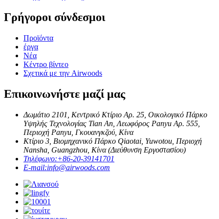
Γρήγοροι σύνδεσμοι
Προϊόντα
έργα
Νέα
Κέντρο βίντεο
Σχετικά με την Airwoods
Επικοινωνήστε μαζί μας
Δωμάτιο 2101, Κεντρικό Κτίριο Αρ. 25, Οικολογικό Πάρκο
Υψηλής Τεχνολογίας Tian An, Λεωφόρος Panyu Αρ. 555,
Περιοχή Panyu, Γκουανγκζού, Κίνα
Κτίριο 3, Βιομηχανικό Πάρκο Qiaotai, Yuwotou, Περιοχή
Nansha, Guangzhou, Κίνα (Διεύθυνση Εργοστασίου)
Τηλέφωνο:
+86-20-39141701
E-mail:
info@airwoods.com