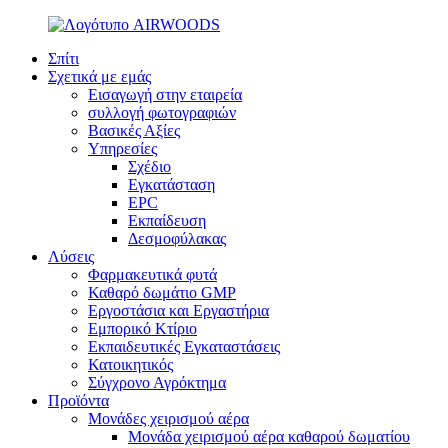
Σπίτι
Σχετικά με εμάς
Εισαγωγή στην εταιρεία
συλλογή φωτογραφιών
Βασικές Αξίες
Υπηρεσίες
Σχέδιο
Εγκατάσταση
EPC
Εκπαίδευση
Δεσμοφύλακας
Λύσεις
Φαρμακευτικά φυτά
Καθαρό δωμάτιο GMP
Εργοστάσια και Εργαστήρια
Εμπορικό Κτίριο
Εκπαιδευτικές Εγκαταστάσεις
Κατοικητικός
Σύγχρονο Αγρόκτημα
Προϊόντα
Μονάδες χειρισμού αέρα
Μονάδα χειρισμού αέρα καθαρού δωματίου