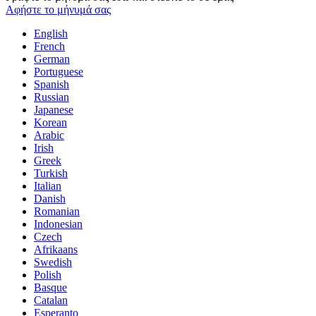
Αφήστε το μήνυμά σας
English
French
German
Portuguese
Spanish
Russian
Japanese
Korean
Arabic
Irish
Greek
Turkish
Italian
Danish
Romanian
Indonesian
Czech
Afrikaans
Swedish
Polish
Basque
Catalan
Esperanto