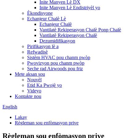
Inite Manyen Lè DX
Inite Manyen Lè Endistriyèl yo
Èkondisyone
Echanjeur Chalè Lè
Echanjeur Chalè
Vantilatè Rekiperasyon Chalè Ponp Chalè
Vantilatè Rekiperasyon Chalè
Dezumidifikasyon
Pirifikasyon lè a
Refwadisè
Sistèm HVAC pou chanm pwòp
Pwovizyon pou chanm pwòp
Seche rad Airwoods pou friz
Mete aksan sou
Nouvèl
Etid Ka Pwojè yo
Videyo
Kontakte nou
English
Lakay
Règleman sou enfòmasyon prive
Règleman sou enfòmasyon prive