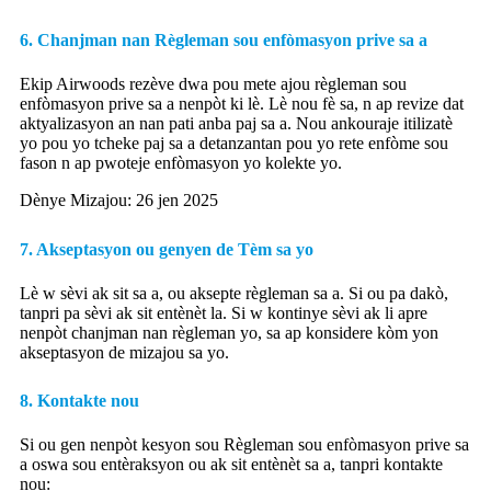
6. Chanjman nan Règleman sou enfòmasyon prive sa a
Ekip Airwoods rezève dwa pou mete ajou règleman sou
enfòmasyon prive sa a nenpòt ki lè. Lè nou fè sa, n ap revize dat
aktyalizasyon an nan pati anba paj sa a. Nou ankouraje itilizatè
yo pou yo tcheke paj sa a detanzantan pou yo rete enfòme sou
fason n ap pwoteje enfòmasyon yo kolekte yo.
Dènye Mizajou: 26 jen 2025
7. Akseptasyon ou genyen de Tèm sa yo
Lè w sèvi ak sit sa a, ou aksepte règleman sa a. Si ou pa dakò,
tanpri pa sèvi ak sit entènèt la. Si w kontinye sèvi ak li apre
nenpòt chanjman nan règleman yo, sa ap konsidere kòm yon
akseptasyon de mizajou sa yo.
8. Kontakte nou
Si ou gen nenpòt kesyon sou Règleman sou enfòmasyon prive sa
a oswa sou entèraksyon ou ak sit entènèt sa a, tanpri kontakte
nou: