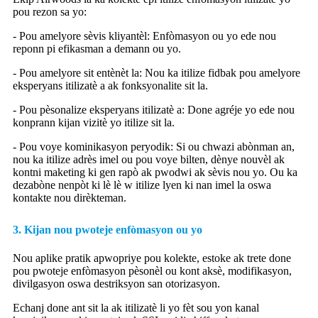
pou rezon sa yo:
- Pou amelyore sèvis kliyantèl: Enfòmasyon ou yo ede nou
reponn pi efikasman a demann ou yo.
- Pou amelyore sit entènèt la: Nou ka itilize fidbak pou amelyore
eksperyans itilizatè a ak fonksyonalite sit la.
- Pou pèsonalize eksperyans itilizatè a: Done agréje yo ede nou
konprann kijan vizitè yo itilize sit la.
- Pou voye kominikasyon peryodik: Si ou chwazi abònman an,
nou ka itilize adrès imel ou pou voye bilten, dènye nouvèl ak
kontni maketing ki gen rapò ak pwodwi ak sèvis nou yo. Ou ka
dezabòne nenpòt ki lè lè w itilize lyen ki nan imel la oswa
kontakte nou dirèkteman.
3. Kijan nou pwoteje enfòmasyon ou yo
Nou aplike pratik apwopriye pou kolekte, estoke ak trete done
pou pwoteje enfòmasyon pèsonèl ou kont aksè, modifikasyon,
divilgasyon oswa destriksyon san otorizasyon.
Echanj done ant sit la ak itilizatè li yo fèt sou yon kanal