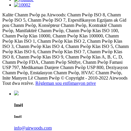
Kalite Chanm Pwòp pa Airwoods: Chanm Pwòp ISO 8, Chanm
Pwòp ISO 5, Chanm Pwòp ISO 7, Espesifikasyon Egzijans ak Gid
pou Chanm Pwòp, Konsèpteur Chanm Pwòp, Kontraktè Chanm
Pwòp, Manifaktirè Chanm Pwòp, Chanm Pwòp Klas ISO 100,
Chanm Pwòp Klas 10000, Chanm Pwòp Klas 100000, Chanm
Pwòp Klas ISO 1, Chanm Pwòp Klas ISO 2, Chanm Pwòp Klas
ISO 3, Chanm Pwòp Klas ISO 4, Chanm Pwòp Klas ISO 5, Chanm
Pwòp Klas ISO 6, Chanm Pwòp Klas ISO 7, Chanm Pwòp Klas
ISO 8, Chanm Pwòp Klas ISO 9, Chanm Pwòp Klas A, B, C, D,
Chanm Pwòp FDA, Chanm Pwòp Sètifye, Chanm Pwòp Famasi
USP 797, Medikaman Danjere Chanm Pwòp USP 800, Deziyasyon
Chanm Pwòp, Enstalasyon Chanm Pwòp, HVAC Chanm Pwòp,
Inite Manyen Lè Chanm Pwòp © Copyright - 2010-2022 Airwoods
Tout dwa rezève.
Règleman sou enfòmasyon prive
Imèl
Imèl
info@airwoods.com