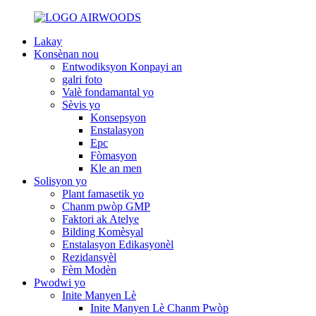
Lakay
Konsènan nou
Entwodiksyon Konpayi an
galri foto
Valè fondamantal yo
Sèvis yo
Konsepsyon
Enstalasyon
Epc
Fòmasyon
Kle an men
Solisyon yo
Plant famasetik yo
Chanm pwòp GMP
Faktori ak Atelye
Bilding Komèsyal
Enstalasyon Edikasyonèl
Rezidansyèl
Fèm Modèn
Pwodwi yo
Inite Manyen Lè
Inite Manyen Lè Chanm Pwòp