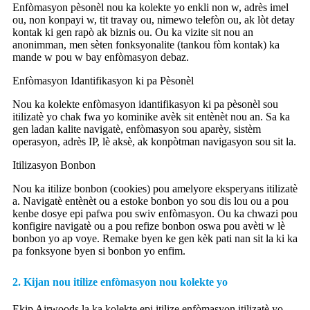
Enfòmasyon pèsonèl nou ka kolekte yo enkli non w, adrès imel
ou, non konpayi w, tit travay ou, nimewo telefòn ou, ak lòt detay
kontak ki gen rapò ak biznis ou. Ou ka vizite sit nou an
anonimman, men sèten fonksyonalite (tankou fòm kontak) ka
mande w pou w bay enfòmasyon debaz.
Enfòmasyon Idantifikasyon ki pa Pèsonèl
Nou ka kolekte enfòmasyon idantifikasyon ki pa pèsonèl sou
itilizatè yo chak fwa yo kominike avèk sit entènèt nou an. Sa ka
gen ladan kalite navigatè, enfòmasyon sou aparèy, sistèm
operasyon, adrès IP, lè aksè, ak konpòtman navigasyon sou sit la.
Itilizasyon Bonbon
Nou ka itilize bonbon (cookies) pou amelyore eksperyans itilizatè
a. Navigatè entènèt ou a estoke bonbon yo sou dis lou ou a pou
kenbe dosye epi pafwa pou swiv enfòmasyon. Ou ka chwazi pou
konfigire navigatè ou a pou refize bonbon oswa pou avèti w lè
bonbon yo ap voye. Remake byen ke gen kèk pati nan sit la ki ka
pa fonksyone byen si bonbon yo enfim.
2. Kijan nou itilize enfòmasyon nou kolekte yo
Ekip Airwoods la ka kolekte epi itilize enfòmasyon itilizatè yo