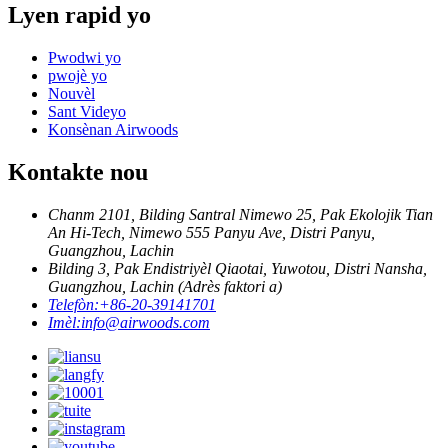
Lyen rapid yo
Pwodwi yo
pwojè yo
Nouvèl
Sant Videyo
Konsènan Airwoods
Kontakte nou
Chanm 2101, Bilding Santral Nimewo 25, Pak Ekolojik Tian
An Hi-Tech, Nimewo 555 Panyu Ave, Distri Panyu,
Guangzhou, Lachin
Bilding 3, Pak Endistriyèl Qiaotai, Yuwotou, Distri Nansha,
Guangzhou, Lachin (Adrès faktori a)
Telefòn:
+86-20-39141701
Imèl:
info@airwoods.com