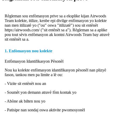
Règleman sou enfòmasyon prive sa a eksplike kijan Airwoods
Team kolekte, itilize, kenbe epi divilge enfòmasyon yo kolekte
nan men itilizatè yo ("ou" oswa "itilizatè") sou sit entènèt
https://airwoods.com/ ("sit entènèt sa a"). Règleman sa a aplike
pou tout sèvis enfòmasyon ak kontni Airwoods Team bay atravè
sit entènèt sa a.
1. Enfòmasyon nou kolekte
Enfòmasyon Idantifikasyon Pèsonèl
Nou ka kolekte enfòmasyon idantifikasyon pèsonèl nan plizyè
fason, tankou men pa limite a lè ou:
- Vizite sit entènèt nou an
- Soumèt yon demann atravè fòm kontak yo
- Abòne ak bilten nou yo
- Patisipe nan sondaj oswa aktivite pwomosyonèl