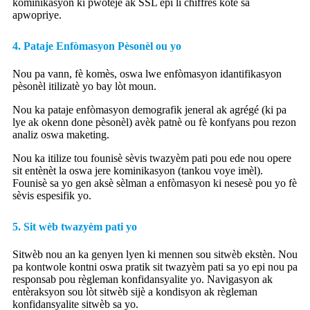
kominikasyon ki pwoteje ak SSL epi li chiffres kote sa
apwopriye.
4. Pataje Enfòmasyon Pèsonèl ou yo
Nou pa vann, fè komès, oswa lwe enfòmasyon idantifikasyon
pèsonèl itilizatè yo bay lòt moun.
Nou ka pataje enfòmasyon demografik jeneral ak agrégé (ki pa
lye ak okenn done pèsonèl) avèk patnè ou fè konfyans pou rezon
analiz oswa maketing.
Nou ka itilize tou founisè sèvis twazyèm pati pou ede nou opere
sit entènèt la oswa jere kominikasyon (tankou voye imèl).
Founisè sa yo gen aksè sèlman a enfòmasyon ki nesesè pou yo fè
sèvis espesifik yo.
5. Sit wèb twazyèm pati yo
Sitwèb nou an ka genyen lyen ki mennen sou sitwèb ekstèn. Nou
pa kontwole kontni oswa pratik sit twazyèm pati sa yo epi nou pa
responsab pou règleman konfidansyalite yo. Navigasyon ak
entèraksyon sou lòt sitwèb sijè a kondisyon ak règleman
konfidansyalite sitwèb sa yo.