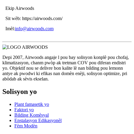
Ekip Airwoods
Sit wèb: https://airwoods.com/
Imèl:
info@airwoods.com
Depi 2007, Airwoods angaje l pou bay solisyon konplè pou chofaj,
klimatizasyon, chanm pwòp ak tretman COV pou diferan endistri
yo. Objektif nou se delivre bon kalite lè nan bilding pou lemonn
antye ak pwodwi ki efikas nan domèn enèji, solisyon optimize, pri
abòdab ak sèvis ekselan.
Solisyon yo
Plant famasetik yo
Faktori yo
Bilding Komèsyal
Enstalasyon Edikasyonèl
Fèm Modèn