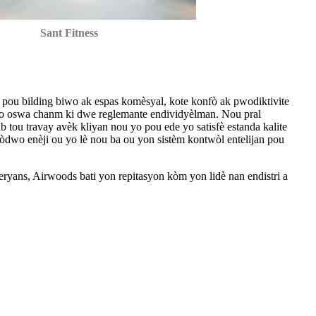
Sant Fitness
sè pou bilding biwo ak espas komèsyal, kote konfò ak pwodiktivite
biwo oswa chanm ki dwe reglemante endividyèlman. Nou pral
ou travay avèk kliyan nou yo pou ede yo satisfè estanda kalite
 bòdwo enèji ou yo lè nou ba ou yon sistèm kontwòl entelijan pou
ryans, Airwoods bati yon repitasyon kòm yon lidè nan endistri a