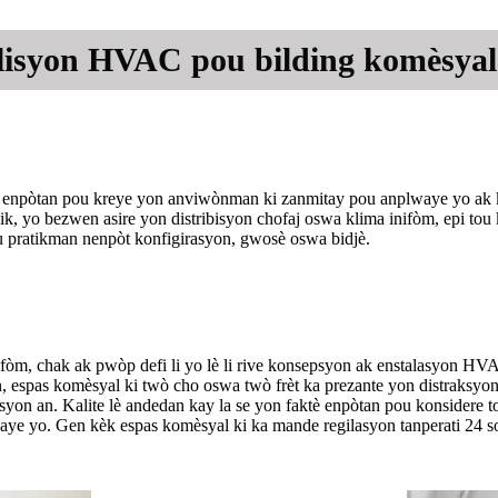
lisyon HVAC pou bilding komèsyal
man enpòtan pou kreye yon anviwònman ki zanmitay pou anplwaye yo a
blik, yo bezwen asire yon distribisyon chofaj oswa klima inifòm, epi t
u pratikman nenpòt konfigirasyon, gwosè oswa bidjè.
òm, chak ak pwòp defi li yo lè li rive konsepsyon ak enstalasyon HVA
, espas komèsyal ki twò cho oswa twò frèt ka prezante yon distraksyon
on an. Kalite lè andedan kay la se yon faktè enpòtan pou konsidere to
ye yo. Gen kèk espas komèsyal ki ka mande regilasyon tanperati 24 sou