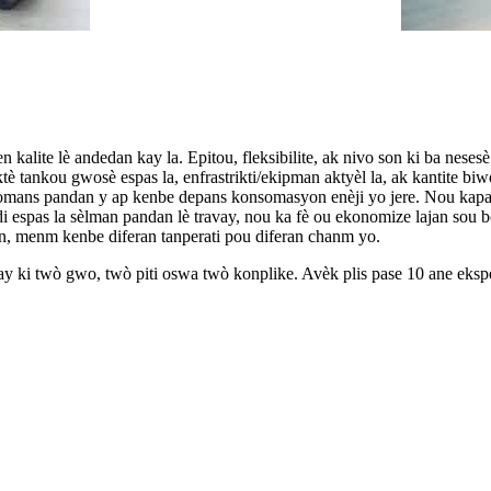
kalite lè andedan kay la. Epitou, fleksibilite, ak nivo son ki ba nese
tè tankou gwosè espas la, enfrastrikti/ekipman aktyèl la, ak kantite 
mans pandan y ap kenbe depans konsomasyon enèji yo jere. Nou kapab t
adi espas la sèlman pandan lè travay, nou ka fè ou ekonomize lajan sou
n, menm kenbe diferan tanperati pou diferan chanm yo.
 ki twò gwo, twò piti oswa twò konplike. Avèk plis pase 10 ane ekspe