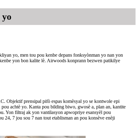
 yo
k kliyan yo, men tou pou kenbe depans fonksyònman yo nan yon
ou kenbe yon bon kalite lè. Airwoods konprann bezwen patikilye
C. Objektif prensipal pifò espas komèsyal yo se kontwole epi
 pou achtè yo. Kanta pou bilding biwo, gwosè a, plan an, kantite
u. Yon filtraj ak yon vantilasyon apwopriye esansyèl pou
 24, 7 jou sou 7 nan tout etablisman an pou konsève enèji