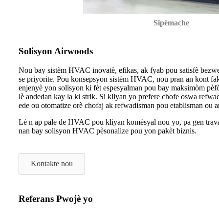
Sipèmache
Solisyon Airwoods
Nou bay sistèm HVAC inovatè, efikas, ak fyab pou satisfè bezwen 
se priyorite. Pou konsepsyon sistèm HVAC, nou pran an kont fak
enjenyè yon solisyon ki fèt espesyalman pou bay maksimòm pèfò
lè andedan kay la ki strik. Si kliyan yo prefere chofe oswa refw
ede ou otomatize orè chofaj ak refwadisman pou etablisman ou a
Lè n ap pale de HVAC pou kliyan komèsyal nou yo, pa gen travay
nan bay solisyon HVAC pèsonalize pou yon pakèt biznis.
Kontakte nou
Referans Pwojè yo