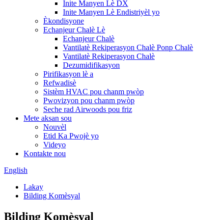
Inite Manyen Lè DX
Inite Manyen Lè Endistriyèl yo
Èkondisyone
Echanjeur Chalè Lè
Echanjeur Chalè
Vantilatè Rekiperasyon Chalè Ponp Chalè
Vantilatè Rekiperasyon Chalè
Dezumidifikasyon
Pirifikasyon lè a
Refwadisè
Sistèm HVAC pou chanm pwòp
Pwovizyon pou chanm pwòp
Seche rad Airwoods pou friz
Mete aksan sou
Nouvèl
Etid Ka Pwojè yo
Videyo
Kontakte nou
English
Lakay
Bilding Komèsyal
Bilding Komèsyal