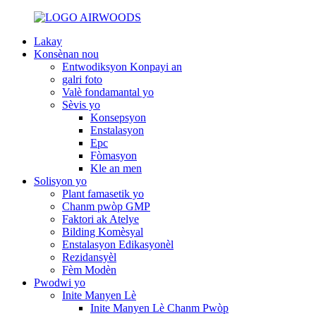
Lakay
Konsènan nou
Entwodiksyon Konpayi an
galri foto
Valè fondamantal yo
Sèvis yo
Konsepsyon
Enstalasyon
Epc
Fòmasyon
Kle an men
Solisyon yo
Plant famasetik yo
Chanm pwòp GMP
Faktori ak Atelye
Bilding Komèsyal
Enstalasyon Edikasyonèl
Rezidansyèl
Fèm Modèn
Pwodwi yo
Inite Manyen Lè
Inite Manyen Lè Chanm Pwòp