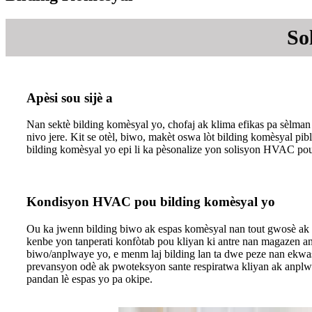
So
Apèsi sou sijè a
Nan sektè bilding komèsyal yo, chofaj ak klima efikas pa sèl
nivo jere. Kit se otèl, biwo, makèt oswa lòt bilding komèsyal pi
bilding komèsyal yo epi li ka pèsonalize yon solisyon HVAC po
Kondisyon HVAC pou bilding komèsyal yo
Ou ka jwenn bilding biwo ak espas komèsyal nan tout gwosè ak f
kenbe yon tanperati konfòtab pou kliyan ki antre nan magazen an
biwo/anplwaye yo, e menm laj bilding lan ta dwe peze nan ekwasy
prevansyon odè ak pwoteksyon sante respiratwa kliyan ak anplwa
pandan lè espas yo pa okipe.