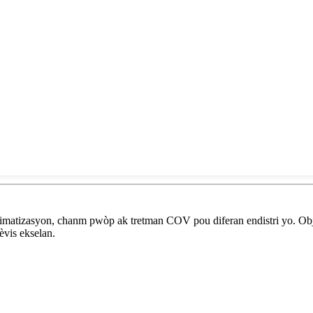
imatizasyon, chanm pwòp ak tretman COV pou diferan endistri yo. Objek
èvis ekselan.