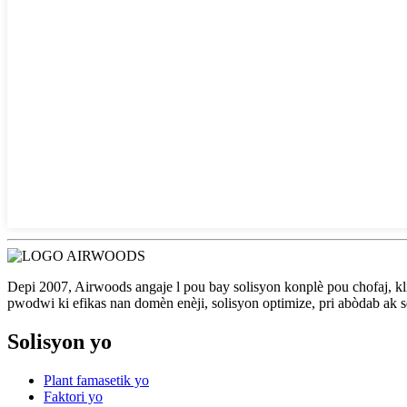
Depi 2007, Airwoods angaje l pou bay solisyon konplè pou chofaj, kl
pwodwi ki efikas nan domèn enèji, solisyon optimize, pri abòdab ak s
Solisyon yo
Plant famasetik yo
Faktori yo