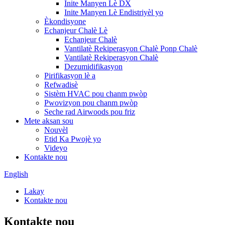
Inite Manyen Lè DX
Inite Manyen Lè Endistriyèl yo
Èkondisyone
Echanjeur Chalè Lè
Echanjeur Chalè
Vantilatè Rekiperasyon Chalè Ponp Chalè
Vantilatè Rekiperasyon Chalè
Dezumidifikasyon
Pirifikasyon lè a
Refwadisè
Sistèm HVAC pou chanm pwòp
Pwovizyon pou chanm pwòp
Seche rad Airwoods pou friz
Mete aksan sou
Nouvèl
Etid Ka Pwojè yo
Videyo
Kontakte nou
English
Lakay
Kontakte nou
Kontakte nou