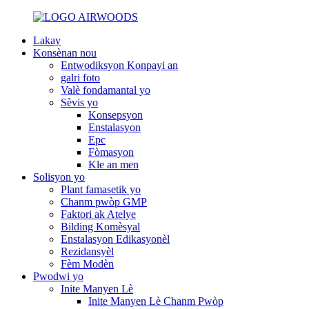
Lakay
Konsènan nou
Entwodiksyon Konpayi an
galri foto
Valè fondamantal yo
Sèvis yo
Konsepsyon
Enstalasyon
Epc
Fòmasyon
Kle an men
Solisyon yo
Plant famasetik yo
Chanm pwòp GMP
Faktori ak Atelye
Bilding Komèsyal
Enstalasyon Edikasyonèl
Rezidansyèl
Fèm Modèn
Pwodwi yo
Inite Manyen Lè
Inite Manyen Lè Chanm Pwòp