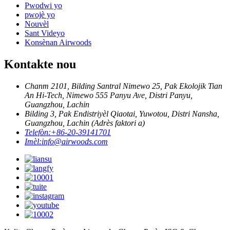
Pwodwi yo
pwojè yo
Nouvèl
Sant Videyo
Konsènan Airwoods
Kontakte nou
Chanm 2101, Bilding Santral Nimewo 25, Pak Ekolojik Tian
An Hi-Tech, Nimewo 555 Panyu Ave, Distri Panyu,
Guangzhou, Lachin
Bilding 3, Pak Endistriyèl Qiaotai, Yuwotou, Distri Nansha,
Guangzhou, Lachin (Adrès faktori a)
Telefòn:
+86-20-39141701
Imèl:
info@airwoods.com