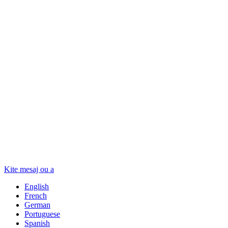
Kite mesaj ou a
English
French
German
Portuguese
Spanish