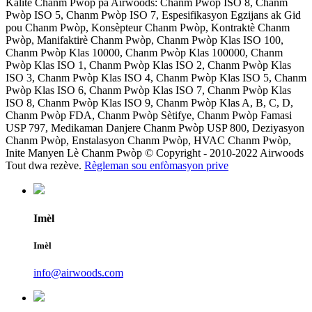
Kalite Chanm Pwòp pa Airwoods: Chanm Pwòp ISO 8, Chanm
Pwòp ISO 5, Chanm Pwòp ISO 7, Espesifikasyon Egzijans ak Gid
pou Chanm Pwòp, Konsèpteur Chanm Pwòp, Kontraktè Chanm
Pwòp, Manifaktirè Chanm Pwòp, Chanm Pwòp Klas ISO 100,
Chanm Pwòp Klas 10000, Chanm Pwòp Klas 100000, Chanm
Pwòp Klas ISO 1, Chanm Pwòp Klas ISO 2, Chanm Pwòp Klas
ISO 3, Chanm Pwòp Klas ISO 4, Chanm Pwòp Klas ISO 5, Chanm
Pwòp Klas ISO 6, Chanm Pwòp Klas ISO 7, Chanm Pwòp Klas
ISO 8, Chanm Pwòp Klas ISO 9, Chanm Pwòp Klas A, B, C, D,
Chanm Pwòp FDA, Chanm Pwòp Sètifye, Chanm Pwòp Famasi
USP 797, Medikaman Danjere Chanm Pwòp USP 800, Deziyasyon
Chanm Pwòp, Enstalasyon Chanm Pwòp, HVAC Chanm Pwòp,
Inite Manyen Lè Chanm Pwòp © Copyright - 2010-2022 Airwoods
Tout dwa rezève.
Règleman sou enfòmasyon prive
Imèl
Imèl
info@airwoods.com