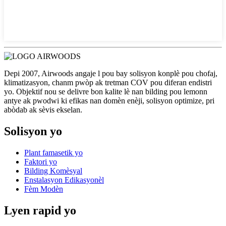
Depi 2007, Airwoods angaje l pou bay solisyon konplè pou chofaj,
klimatizasyon, chanm pwòp ak tretman COV pou diferan endistri
yo. Objektif nou se delivre bon kalite lè nan bilding pou lemonn
antye ak pwodwi ki efikas nan domèn enèji, solisyon optimize, pri
abòdab ak sèvis ekselan.
Solisyon yo
Plant famasetik yo
Faktori yo
Bilding Komèsyal
Enstalasyon Edikasyonèl
Fèm Modèn
Lyen rapid yo