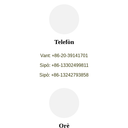
Telefòn
Vant: +86-20-39141701
Sipò: +86-13302499811
Sipò: +86-13242793858
Orè