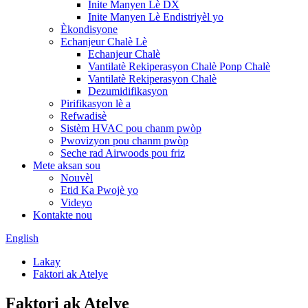
Inite Manyen Lè DX
Inite Manyen Lè Endistriyèl yo
Èkondisyone
Echanjeur Chalè Lè
Echanjeur Chalè
Vantilatè Rekiperasyon Chalè Ponp Chalè
Vantilatè Rekiperasyon Chalè
Dezumidifikasyon
Pirifikasyon lè a
Refwadisè
Sistèm HVAC pou chanm pwòp
Pwovizyon pou chanm pwòp
Seche rad Airwoods pou friz
Mete aksan sou
Nouvèl
Etid Ka Pwojè yo
Videyo
Kontakte nou
English
Lakay
Faktori ak Atelye
Faktori ak Atelye