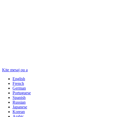
Kite mesaj ou a
English
French
German
Portuguese
Spanish
Russian
Japanese
Korean
Arabic