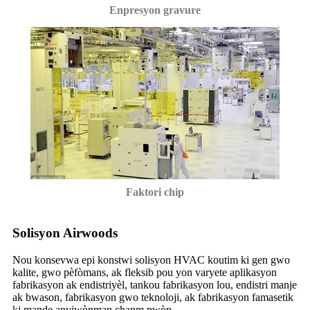
Enpresyon gravure
Faktori chip
Solisyon Airwoods
Nou konsevwa epi konstwi solisyon HVAC koutim ki gen gwo
kalite, gwo pèfòmans, ak fleksib pou yon varyete aplikasyon
fabrikasyon ak endistriyèl, tankou fabrikasyon lou, endistri manje
ak bwason, fabrikasyon gwo teknoloji, ak fabrikasyon famasetik
ki mande anviwònman chanm pwòp.