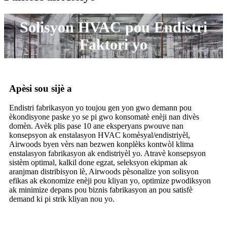
Solisyon HVAC pou Endistri
Faktori yo
Apèsi sou sijè a
Endistri fabrikasyon yo toujou gen yon gwo demann pou
èkondisyone paske yo se pi gwo konsomatè enèji nan divès
domèn. Avèk plis pase 10 ane eksperyans pwouve nan
konsepsyon ak enstalasyon HVAC komèsyal/endistriyèl,
Airwoods byen vèrs nan bezwen konplèks kontwòl klima
enstalasyon fabrikasyon ak endistriyèl yo. Atravè konsepsyon
sistèm optimal, kalkil done egzat, seleksyon ekipman ak
aranjman distribisyon lè, Airwoods pèsonalize yon solisyon
efikas ak ekonomize enèji pou kliyan yo, optimize pwodiksyon
ak minimize depans pou biznis fabrikasyon an pou satisfè
demand ki pi strik kliyan nou yo.