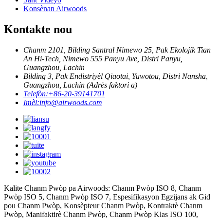
Konsènan Airwoods
Kontakte nou
Chanm 2101, Bilding Santral Nimewo 25, Pak Ekolojik Tian
An Hi-Tech, Nimewo 555 Panyu Ave, Distri Panyu,
Guangzhou, Lachin
Bilding 3, Pak Endistriyèl Qiaotai, Yuwotou, Distri Nansha,
Guangzhou, Lachin (Adrès faktori a)
Telefòn:
+86-20-39141701
Imèl:
info@airwoods.com
Kalite Chanm Pwòp pa Airwoods: Chanm Pwòp ISO 8, Chanm
Pwòp ISO 5, Chanm Pwòp ISO 7, Espesifikasyon Egzijans ak Gid
pou Chanm Pwòp, Konsèpteur Chanm Pwòp, Kontraktè Chanm
Pwòp, Manifaktirè Chanm Pwòp, Chanm Pwòp Klas ISO 100,