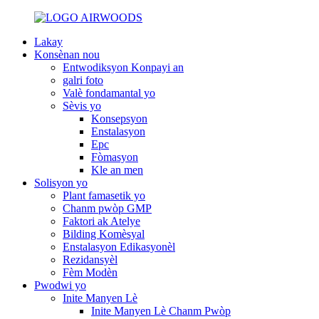
Lakay
Konsènan nou
Entwodiksyon Konpayi an
galri foto
Valè fondamantal yo
Sèvis yo
Konsepsyon
Enstalasyon
Epc
Fòmasyon
Kle an men
Solisyon yo
Plant famasetik yo
Chanm pwòp GMP
Faktori ak Atelye
Bilding Komèsyal
Enstalasyon Edikasyonèl
Rezidansyèl
Fèm Modèn
Pwodwi yo
Inite Manyen Lè
Inite Manyen Lè Chanm Pwòp