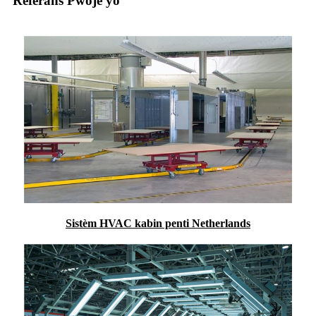
Referans Pwojè yo
Sistèm HVAC kabin penti Netherlands