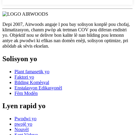
Depi 2007, Airwoods angaje l pou bay solisyon konplè pou chofaj,
klimatizasyon, chanm pwòp ak tretman COV pou diferan endistri
yo. Objektif nou se delivre bon kalite lè nan bilding pou lemonn
antye ak pwodwi ki efikas nan domèn enèji, solisyon optimize, pri
abòdab ak sèvis ekselan.
Solisyon yo
Plant famasetik yo
Faktori yo
Bilding Komèsyal
Enstalasyon Edikasyonèl
Fèm Modèn
Lyen rapid yo
Pwodwi yo
pwojè yo
Nouvèl
Sant Videyo