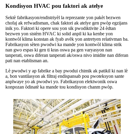
Kondisyon HVAC pou faktori ak atelye
Sektè fabrikasyon/endistriyèl la reprezante yon pakèt bezwen
chofaj ak refwadisman, chak faktori ak atelye gen pwòp egzijans
inik yo. Faktori ki opere sou yon sik pwodiktivite 24 èdtan
bezwen yon sistèm HVAC ki solid anpil ki ka kenbe yon
kontwòl klima konstan ak fyab avèk yon antretyen relativman ba.
Fabrikasyon sèten pwodwi ka mande yon kontwòl klima strik
nan gwo espas ki gen ti kras oswa pa gen varyasyon nan
tanperati, oswa diferan tanperati ak/oswa nivo imidite nan diferan
pati nan etablisman an.
Lè pwodwi y ap fabrike a bay pwodui chimik ak patikil ki nan lè
a, bon vantilasyon ak filtraj endispansab pou pwoteksyon sante
anplwaye yo ak pwodwi yo. Fabrikasyon elektwonik oswa
konpozan òdinatè ka mande tou kondisyon chanm pwòp.