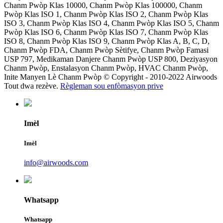
Chanm Pwòp Klas 10000, Chanm Pwòp Klas 100000, Chanm
Pwòp Klas ISO 1, Chanm Pwòp Klas ISO 2, Chanm Pwòp Klas
ISO 3, Chanm Pwòp Klas ISO 4, Chanm Pwòp Klas ISO 5, Chanm
Pwòp Klas ISO 6, Chanm Pwòp Klas ISO 7, Chanm Pwòp Klas
ISO 8, Chanm Pwòp Klas ISO 9, Chanm Pwòp Klas A, B, C, D,
Chanm Pwòp FDA, Chanm Pwòp Sètifye, Chanm Pwòp Famasi
USP 797, Medikaman Danjere Chanm Pwòp USP 800, Deziyasyon
Chanm Pwòp, Enstalasyon Chanm Pwòp, HVAC Chanm Pwòp,
Inite Manyen Lè Chanm Pwòp © Copyright - 2010-2022 Airwoods
Tout dwa rezève.
Règleman sou enfòmasyon prive
Imèl
Imèl
info@airwoods.com
Whatsapp
Whatsapp