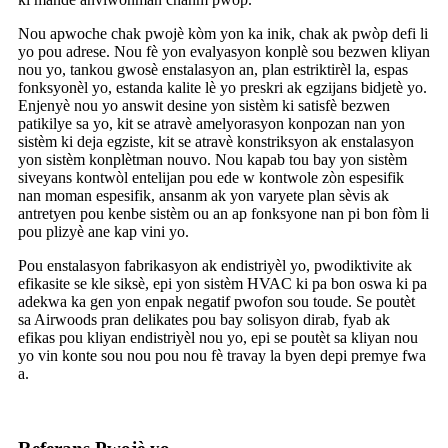
Nou apwoche chak pwojè kòm yon ka inik, chak ak pwòp defi li
yo pou adrese. Nou fè yon evalyasyon konplè sou bezwen kliyan
nou yo, tankou gwosè enstalasyon an, plan estriktirèl la, espas
fonksyonèl yo, estanda kalite lè yo preskri ak egzijans bidjetè yo.
Enjenyè nou yo answit desine yon sistèm ki satisfè bezwen
patikilye sa yo, kit se atravè amelyorasyon konpozan nan yon
sistèm ki deja egziste, kit se atravè konstriksyon ak enstalasyon
yon sistèm konplètman nouvo. Nou kapab tou bay yon sistèm
siveyans kontwòl entelijan pou ede w kontwole zòn espesifik
nan moman espesifik, ansanm ak yon varyete plan sèvis ak
antretyen pou kenbe sistèm ou an ap fonksyone nan pi bon fòm li
pou plizyè ane kap vini yo.
Pou enstalasyon fabrikasyon ak endistriyèl yo, pwodiktivite ak
efikasite se kle siksè, epi yon sistèm HVAC ki pa bon oswa ki pa
adekwa ka gen yon enpak negatif pwofon sou toude. Se poutèt
sa Airwoods pran delikates pou bay solisyon dirab, fyab ak
efikas pou kliyan endistriyèl nou yo, epi se poutèt sa kliyan nou
yo vin konte sou nou pou nou fè travay la byen depi premye fwa
a.