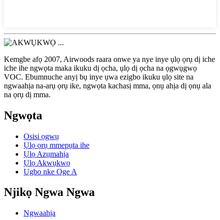
Kemgbe afọ 2007, Airwoods raara onwe ya nye inye ụlọ ọrụ dị iche
iche ihe ngwọta maka ikuku dị ọcha, ụlọ dị ọcha na ọgwụgwọ
VOC. Ebumnuche anyị bụ inye ụwa ezigbo ikuku ụlọ site na
ngwaahịa na-arụ ọrụ ike, ngwọta kachasị mma, ọnụ ahịa dị ọnụ ala
na ọrụ dị mma.
Ngwọta
Osisi ọgwụ
Ụlọ ọrụ mmepụta ihe
Ụlọ Azụmahịa
Ụlọ Akwụkwọ
Ugbo nke Oge A
Njikọ Ngwa Ngwa
Ngwaahịa