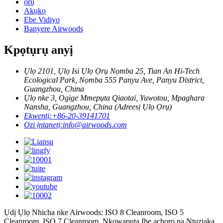
ọrụ
Akụkọ
Ebe Vidiyo
Banyere Airwoods
Kpọtụrụ anyị
Ụlọ 2101, Ụlọ Isi Ụlọ Ọrụ Nọmba 25, Tian An Hi-Tech
Ecological Park, Nọmba 555 Panyu Ave, Panyu District,
Guangzhou, China
Ụlọ nke 3, Ogige Mmepụta Qiaotai, Yuwotou, Mpaghara
Nansha, Guangzhou, China (Adreesị Ụlọ Ọrụ)
Ekwentị:
+86-20-39141701
Ozi ịntanetị:
info@airwoods.com
Ụdị Ụlọ Nhicha nke Airwoods: ISO 8 Cleanroom, ISO 5
Cleanroom, ISO 7 Cleanroom, Nkọwapụta Ihe achọrọ na Ntuziaka