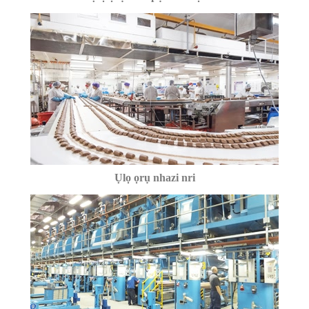
Ụlọ ọrụ nhazi nri