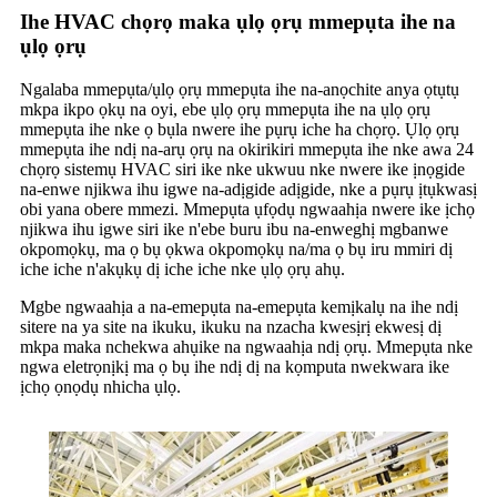
Ihe HVAC chọrọ maka ụlọ ọrụ mmepụta ihe na
ụlọ ọrụ
Ngalaba mmepụta/ụlọ ọrụ mmepụta ihe na-anọchite anya ọtụtụ
mkpa ikpo ọkụ na oyi, ebe ụlọ ọrụ mmepụta ihe na ụlọ ọrụ
mmepụta ihe nke ọ bụla nwere ihe pụrụ iche ha chọrọ. Ụlọ ọrụ
mmepụta ihe ndị na-arụ ọrụ na okirikiri mmepụta ihe nke awa 24
chọrọ sistemụ HVAC siri ike nke ukwuu nke nwere ike ịnọgide
na-enwe njikwa ihu igwe na-adịgide adịgide, nke a pụrụ ịtụkwasị
obi yana obere mmezi. Mmepụta ụfọdụ ngwaahịa nwere ike ịchọ
njikwa ihu igwe siri ike n'ebe buru ibu na-enweghị mgbanwe
okpomọkụ, ma ọ bụ ọkwa okpomọkụ na/ma ọ bụ iru mmiri dị
iche iche n'akụkụ dị iche iche nke ụlọ ọrụ ahụ.
Mgbe ngwaahịa a na-emepụta na-emepụta kemịkalụ na ihe ndị
sitere na ya site na ikuku, ikuku na nzacha kwesịrị ekwesị dị
mkpa maka nchekwa ahụike na ngwaahịa ndị ọrụ. Mmepụta nke
ngwa eletrọnịkị ma ọ bụ ihe ndị dị na kọmputa nwekwara ike
ịchọ ọnọdụ nhicha ụlọ.