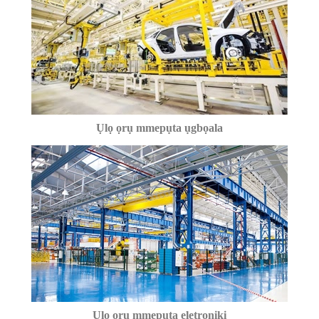
Ụlọ ọrụ mmepụta ụgbọala
Ụlọ ọrụ mmepụta eletrọniki