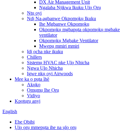
DX Air Management Unit
Ngalaba Njikwa Ikuku Ụlọ Ọrụ
Ntụ oyi
Ndị Na-agbanwe Okpomọkụ Ikuku
Ihe Mgbanwe Okpomọkụ
Okpomọkụ mgbapụta okpomọkụ mgbake
ventilator
Okpomọkụ Mgbake Ventilator
Mwepụ mmiri mmiri
Ịdị ọcha nke ikuku
Chillers
Sistemụ HVAC nke Ụlọ Nhicha
Ngwa Ụlọ Nhicha
Igwe nkụ oyi Airwoods
Mee ka ọ pụta ìhè
Akụkọ
Ọmụmụ Ihe Ọrụ
Vidiyo
Kpọtụrụ anyị
English
Ebe Obibi
Ụlọ ọrụ mmepụta ihe na ụlọ ọrụ