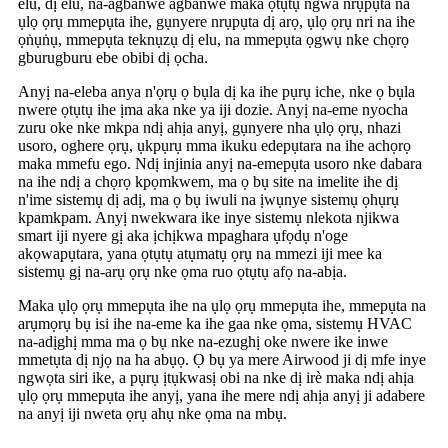
elu, dị elu, na-agbanwe agbanwe maka ọtụtụ ngwa nrụpụta na
ụlọ ọrụ mmepụta ihe, gụnyere nrụpụta dị arọ, ụlọ ọrụ nri na ihe
ọṅụṅụ, mmepụta teknụzụ dị elu, na mmepụta ọgwụ nke chọrọ
gburugburu ebe obibi dị ọcha.
Anyị na-eleba anya n'ọrụ ọ bụla dị ka ihe pụrụ iche, nke ọ bụla
nwere ọtụtụ ihe ịma aka nke ya iji dozie. Anyị na-eme nyocha
zuru oke nke mkpa ndị ahịa anyị, gụnyere nha ụlọ ọrụ, nhazi
usoro, oghere ọrụ, ụkpụrụ mma ikuku edepụtara na ihe achọrọ
maka mmefu ego. Ndị injinia anyị na-emepụta usoro nke dabara
na ihe ndị a chọrọ kpọmkwem, ma ọ bụ site na imelite ihe dị
n'ime sistemụ dị adị, ma ọ bụ iwuli na ịwụnye sistemụ ọhụrụ
kpamkpam. Anyị nwekwara ike inye sistemụ nlekota njikwa
smart iji nyere gị aka ịchịkwa mpaghara ụfọdụ n'oge
akọwapụtara, yana ọtụtụ atụmatụ ọrụ na mmezi iji mee ka
sistemụ gị na-arụ ọrụ nke ọma ruo ọtụtụ afọ na-abịa.
Maka ụlọ ọrụ mmepụta ihe na ụlọ ọrụ mmepụta ihe, mmepụta na
arụmọrụ bụ isi ihe na-eme ka ihe gaa nke ọma, sistemụ HVAC
na-adịghị mma ma ọ bụ nke na-ezughị oke nwere ike inwe
mmetụta dị njọ na ha abụọ. Ọ bụ ya mere Airwood ji dị mfe inye
ngwọta siri ike, a pụrụ ịtụkwasị obi na nke dị irè maka ndị ahịa
ụlọ ọrụ mmepụta ihe anyị, yana ihe mere ndị ahịa anyị ji adabere
na anyị iji nweta ọrụ ahụ nke ọma na mbụ.