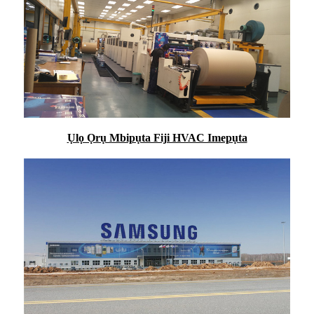
Ụlọ Ọrụ Mbipụta Fiji HVAC Imepụta