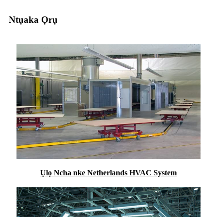
Ntụaka Ọrụ
Ụlọ Ncha nke Netherlands HVAC System