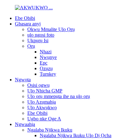
Ebe Obibi
Gbasara anyị
Okwu Mmalite Ụlọ Ọrụ
ụlọ ngosi foto
Ụkpụrụ Isi
Ọrụ
Nhazi
Nwụnye
Epc
Ọzụzụ
Turnkey
Ngwọta
Osisi ọgwụ
Ụlọ Nhicha GMP
Ụlọ ọrụ mmepụta ihe na ụlọ ọrụ
Ụlọ Azụmahịa
Ụlọ Akwụkwọ
Ebe Obibi
Ugbo nke Oge A
Ngwaahịa
Ngalaba Njikwa Ikuku
Ngalaba Njikwa Ikuku Ụlọ Dị Ọcha