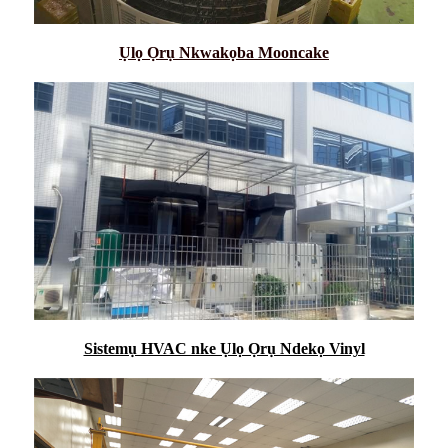
Ụlọ Ọrụ Nkwakọba Mooncake
Sistemụ HVAC nke Ụlọ Ọrụ Ndekọ Vinyl