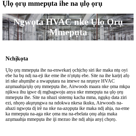
Ụlọ ọrụ mmepụta ihe na ụlọ ọrụ
Ngwọta HVAC nke Ụlọ Ọrụ
Mmepụta
Nchịkọta
Ụlọ ọrụ mmepụta ihe na-enwekarị ọchịchọ siri ike maka ntụ oyi
ebe ha bụ ndị na-eji ike eme ihe n'ọtụtụ ebe. Site na ihe karịrị afọ
iri nke ahụmịhe a nwapụtara na imewe na nrụnye HVAC
azụmaahịa/ụlọ ọrụ mmepụta ihe, Airwoods maara nke ọma mkpa
njikwa ihu igwe dị mgbagwoju anya nke mmepụta na ụlọ ọrụ
mmepụta ihe. Site na nhazi sistemụ kacha mma, ngụkọ data ziri
ezi, nhọrọ akụrụngwa na ndokwa nkesa ikuku, Airwoods na-
ahazi ngwọta dị irè na nke na-azọpụta ike maka ndị ahịa, na-eme
ka mmepụta na-aga nke ọma ma na-ebelata ọnụ ahịa maka
azụmaahịa mmepụta ihe iji mezuo ihe ndị ahịa anyị chọrọ.