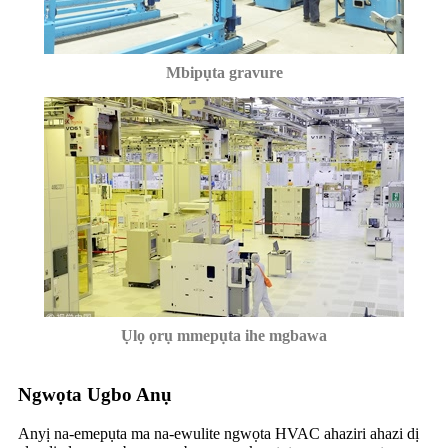
Mbipụta gravure
Ụlọ ọrụ mmepụta ihe mgbawa
Ngwọta Ugbo Anụ
Anyị na-emepụta ma na-ewulite ngwọta HVAC ahaziri ahazi dị