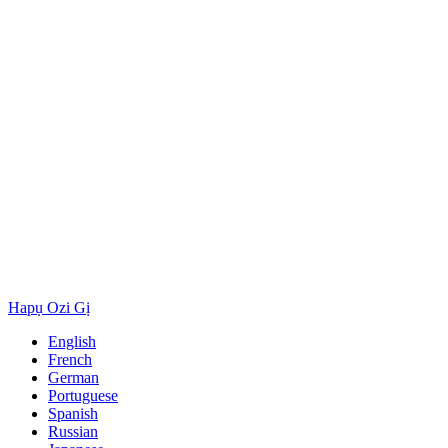
Hapụ Ozi Gị
English
French
German
Portuguese
Spanish
Russian