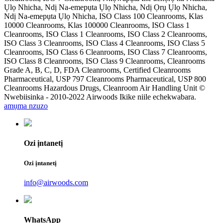
Ụlọ Nhicha, Ndị Na-emepụta Ụlọ Nhicha, Ndị Ọrụ Ụlọ Nhicha,
Ndị Na-emepụta Ụlọ Nhicha, ISO Class 100 Cleanrooms, Klas
10000 Cleanrooms, Klas 100000 Cleanrooms, ISO Class 1
Cleanrooms, ISO Class 1 Cleanrooms, ISO Class 2 Cleanrooms,
ISO Class 3 Cleanrooms, ISO Class 4 Cleanrooms, ISO Class 5
Cleanrooms, ISO Class 6 Cleanrooms, ISO Class 7 Cleanrooms,
ISO Class 8 Cleanrooms, ISO Class 9 Cleanrooms, Cleanrooms
Grade A, B, C, D, FDA Cleanrooms, Certified Cleanrooms
Pharmaceutical, USP 797 Cleanrooms Pharmaceutical, USP 800
Cleanrooms Hazardous Drugs, Cleanroom Air Handling Unit ©
Nwebiisinka - 2010-2022 Airwoods Ikike niile echekwabara.
amụma nzuzo
Ozi ịntanetị
Ozi ịntanetị
info@airwoods.com
WhatsApp