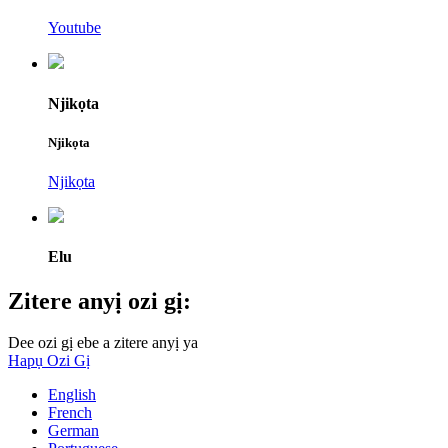
Youtube
Njikọta
Njikọta
Njikọta
Elu
Zitere anyị ozi gị:
Dee ozi gị ebe a zitere anyị ya
Hapụ Ozi Gị
English
French
German