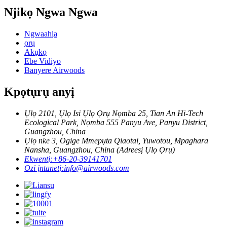
Njikọ Ngwa Ngwa
Ngwaahịa
ọrụ
Akụkọ
Ebe Vidiyo
Banyere Airwoods
Kpọtụrụ anyị
Ụlọ 2101, Ụlọ Isi Ụlọ Ọrụ Nọmba 25, Tian An Hi-Tech
Ecological Park, Nọmba 555 Panyu Ave, Panyu District,
Guangzhou, China
Ụlọ nke 3, Ogige Mmepụta Qiaotai, Yuwotou, Mpaghara
Nansha, Guangzhou, China (Adreesị Ụlọ Ọrụ)
Ekwentị:
+86-20-39141701
Ozi ịntanetị:
info@airwoods.com