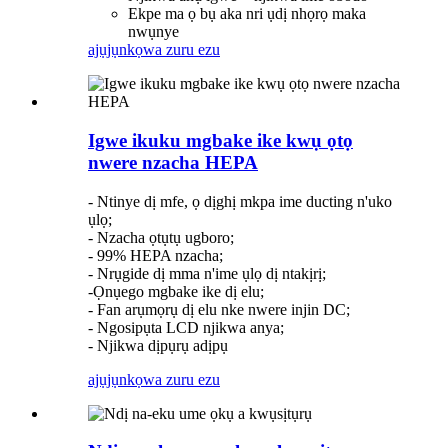
Ekpe ma ọ bụ aka nri ụdị nhọrọ maka
nwụnye
ajụjụ
nkọwa zuru ezu
Igwe ikuku mgbake ike kwụ ọtọ
nwere nzacha HEPA
- Ntinye dị mfe, ọ dịghị mkpa ime ducting n'uko
ụlọ;
- Nzacha ọtụtụ ugboro;
- 99% HEPA nzacha;
- Nrụgide dị mma n'ime ụlọ dị ntakịrị;
-Ọnụego mgbake ike dị elu;
- Fan arụmọrụ dị elu nke nwere injin DC;
- Ngosipụta LCD njikwa anya;
- Njikwa dịpụrụ adịpụ
ajụjụ
nkọwa zuru ezu