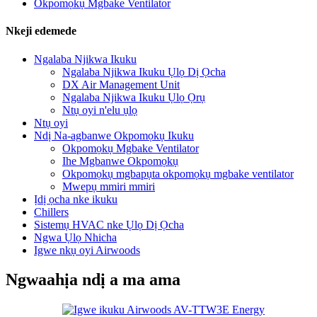
Okpomọkụ Mgbake Ventilator
Nkeji edemede
Ngalaba Njikwa Ikuku
Ngalaba Njikwa Ikuku Ụlọ Dị Ọcha
DX Air Management Unit
Ngalaba Njikwa Ikuku Ụlọ Ọrụ
Ntụ oyi n'elu ụlọ
Ntụ oyi
Ndị Na-agbanwe Okpomọkụ Ikuku
Okpomọkụ Mgbake Ventilator
Ihe Mgbanwe Okpomọkụ
Okpomọkụ mgbapụta okpomọkụ mgbake ventilator
Mwepụ mmiri mmiri
Ịdị ọcha nke ikuku
Chillers
Sistemụ HVAC nke Ụlọ Dị Ọcha
Ngwa Ụlọ Nhicha
Igwe nkụ oyi Airwoods
Ngwaahịa ndị a ma ama