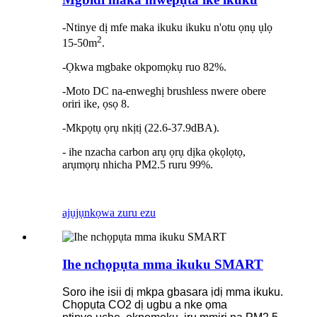
-Ntinye dị mfe maka ikuku ikuku n'otu ọnụ ụlọ
2
15-50m
.
-Ọkwa mgbake okpomọkụ ruo 82%.
-Moto DC na-enweghị brushless nwere obere
oriri ike, ọsọ 8.
-Mkpọtụ ọrụ nkịtị (22.6-37.9dBA).
- ihe nzacha carbon arụ ọrụ dịka ọkọlọtọ,
arụmọrụ nhicha PM2.5 ruru 99%.
ajụjụ
nkọwa zuru ezu
Ihe nchọpụta mma ikuku SMART
Soro ihe isii dị mkpa gbasara ịdị mma ikuku.
Chọpụta CO2 dị ugbu a nke ọma