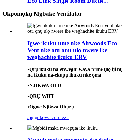
Eco Link Single Room Ductle...
Okpomọkụ Mgbake Ventilator
Igwe ikuku ume nke Airwoods Eco
Vent nke otu ọnụ ụlọ nwere ike
weghachite ikuku ERV
•
Ọrụ ikuku na-enweghị waya n'ime ụlọ iji hụ
na ikuku na-ekupụ ikuku nke ọma
•
NJIKWA OTU
•
ỌRỤ WIFI
•
Ogwe Njikwa Ọhụrụ
ajụjụ
nkọwa zuru ezu
Mgbidi maka mwepụta ike ikuku