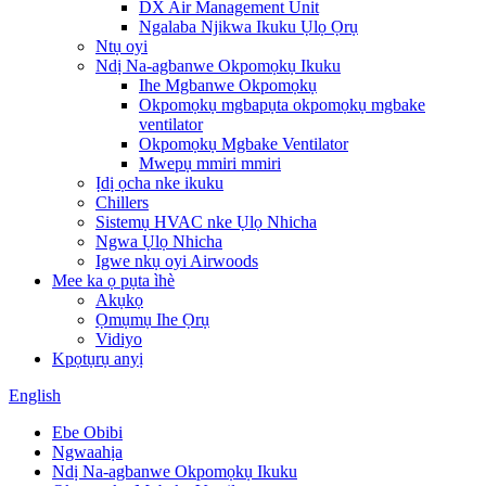
DX Air Management Unit
Ngalaba Njikwa Ikuku Ụlọ Ọrụ
Ntụ oyi
Ndị Na-agbanwe Okpomọkụ Ikuku
Ihe Mgbanwe Okpomọkụ
Okpomọkụ mgbapụta okpomọkụ mgbake
ventilator
Okpomọkụ Mgbake Ventilator
Mwepụ mmiri mmiri
Ịdị ọcha nke ikuku
Chillers
Sistemụ HVAC nke Ụlọ Nhicha
Ngwa Ụlọ Nhicha
Igwe nkụ oyi Airwoods
Mee ka ọ pụta ìhè
Akụkọ
Ọmụmụ Ihe Ọrụ
Vidiyo
Kpọtụrụ anyị
English
Ebe Obibi
Ngwaahịa
Ndị Na-agbanwe Okpomọkụ Ikuku