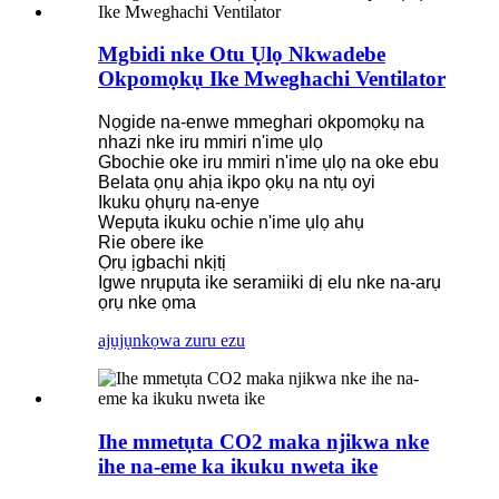
Mgbidi nke Otu Ụlọ Nkwadebe
Okpomọkụ Ike Mweghachi Ventilator
Nọgide na-enwe mmeghari okpomọkụ na
nhazi nke iru mmiri n'ime ụlọ
Gbochie oke iru mmiri n'ime ụlọ na oke ebu
Belata ọnụ ahịa ikpo ọkụ na ntụ oyi
Ikuku ọhụrụ na-enye
Wepụta ikuku ochie n'ime ụlọ ahụ
Rie obere ike
Ọrụ ịgbachi nkịtị
Igwe nrụpụta ike seramiiki dị elu nke na-arụ
ọrụ nke ọma
ajụjụ
nkọwa zuru ezu
Ihe mmetụta CO2 maka njikwa nke
ihe na-eme ka ikuku nweta ike