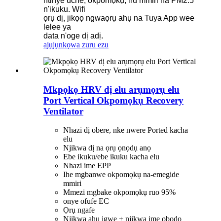
ntinye uche, okpomọkụ, iru mmiri na PM2.5
n'ikuku. Wifi
ọrụ dị, jikọọ ngwaọrụ ahụ na Tuya App wee
lelee ya
data n'oge dị adị.
ajụjụ
nkọwa zuru ezu
Mkpọkọ HRV dị elu arụmọrụ elu
Port Vertical Okpomọkụ Recovery
Ventilator
Nhazi dị obere, nke nwere Ported kacha
elu
Njikwa dị na ọrụ ọnọdụ anọ
Ebe ikuku/ebe ikuku kacha elu
Nhazi ime EPP
Ihe mgbanwe okpomọkụ na-emegide
mmiri
Mmezi mgbake okpomọkụ ruo 95%
onye ofufe EC
Ọrụ ngafe
Njikwa ahụ igwe + njikwa ime obodo