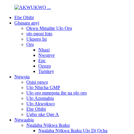
Ebe Obibi
Gbasara anyị
Okwu Mmalite Ụlọ Ọrụ
ụlọ ngosi foto
Ụkpụrụ Isi
Ọrụ
Nhazi
Nwụnye
Epc
Ọzụzụ
Turnkey
Ngwọta
Osisi ọgwụ
Ụlọ Nhicha GMP
Ụlọ ọrụ mmepụta ihe na ụlọ ọrụ
Ụlọ Azụmahịa
Ụlọ Akwụkwọ
Ebe Obibi
Ugbo nke Oge A
Ngwaahịa
Ngalaba Njikwa Ikuku
Ngalaba Njikwa Ikuku Ụlọ Dị Ọcha