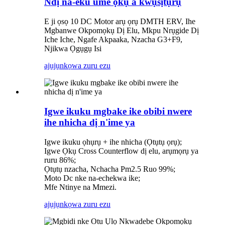
Ndị na-eku ume ọkụ a kwụsịtụrụ
E ji ọsọ 10 DC Motor arụ ọrụ DMTH ERV, Ihe
Mgbanwe Okpomọkụ Dị Elu, Mkpu Nrụgide Dị
Iche Iche, Ngafe Akpaaka, Nzacha G3+F9,
Njikwa Ọgụgụ Isi
ajụjụ
nkọwa zuru ezu
Igwe ikuku mgbake ike obibi nwere
ihe nhicha dị n'ime ya
Igwe ikuku ọhụrụ + ihe nhicha (Ọtụtụ ọrụ);
Igwe Ọkụ Cross Counterflow dị elu, arụmọrụ ya
ruru 86%;
Ọtụtụ nzacha, Nchacha Pm2.5 Ruo 99%;
Moto Dc nke na-echekwa ike;
Mfe Ntinye na Mmezi.
ajụjụ
nkọwa zuru ezu