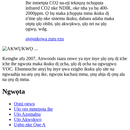
Ihe mmetụta CO2 na-eji teknụzụ nchọpụta
infrared CO2 nke NDIR, oke nha ya bụ 400-
2000ppm. Ọ bụ maka ịchọpụta mma ikuku dị
n'ime ụlọ nke sistemu ikuku, dabara adaba maka
ọtụtụ ụlọ obibi, ụlọ akwụkwọ, ụlọ nri na ụlọ
ọgwụ, wdg.
ajụjụ
nkọwa zuru ezu
Kemgbe afọ 2007, Airwoods raara onwe ya nye inye ụlọ ọrụ dị iche
iche ihe ngwọta maka ikuku dị ọcha, ụlọ dị ọcha na ọgwụgwọ
VOC. Ebumnuche anyị bụ inye ụwa ezigbo ikuku ụlọ site na
ngwaahịa na-arụ ọrụ ike, ngwọta kachasị mma, ọnụ ahịa dị ọnụ ala
na ọrụ dị mma.
Ngwọta
Osisi ọgwụ
Ụlọ ọrụ mmepụta ihe
Ụlọ Azụmahịa
Ụlọ Akwụkwọ
Ugbo nke Oge A