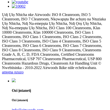
Ụdị Ụlọ Nhicha nke Airwoods: ISO 8 Cleanroom, ISO 5
Cleanroom, ISO 7 Cleanroom, Nkọwapụta Ihe achọrọ na Ntuziaka
Ụlọ Nhicha, Ndị Na-emepụta Ụlọ Nhicha, Ndị Ọrụ Ụlọ Nhicha,
Ndị Na-emepụta Ụlọ Nhicha, ISO Class 100 Cleanrooms, Klas
10000 Cleanrooms, Klas 100000 Cleanrooms, ISO Class 1
Cleanrooms, ISO Class 1 Cleanrooms, ISO Class 2 Cleanrooms,
ISO Class 3 Cleanrooms, ISO Class 4 Cleanrooms, ISO Class 5
Cleanrooms, ISO Class 6 Cleanrooms, ISO Class 7 Cleanrooms,
ISO Class 8 Cleanrooms, ISO Class 9 Cleanrooms, Cleanrooms
Grade A, B, C, D, FDA Cleanrooms, Certified Cleanrooms
Pharmaceutical, USP 797 Cleanrooms Pharmaceutical, USP 800
Cleanrooms Hazardous Drugs, Cleanroom Air Handling Unit ©
Nwebiisinka - 2010-2022 Airwoods Ikike niile echekwabara.
amụma nzuzo
Ozi ịntanetị
Ozi ịntanetị
info@airwoods.com