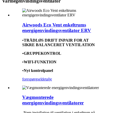
Varmegenvindingsventilator
Airwoods Eco Vent enkeltrums
energigenvindingsventilator ERV
•
TRÅDLØS DRIFT INPAIR FOR AT
SIKRE BALANCERET VENTILATION
•
GRUPPEKONTROL
•
WIFI-FUNKTION
•
Nyt kontrolpanel
forespørgsel
detalje
Vægmonterede
energigenvindingsventilatorer
-Nem installation til ventilation i enkeltrum på