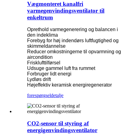
Vægmonteret kanalfri
varmegenvindingsventilator til
enkeltrum
Oprethold varmegenerering og balancen i
den indeklima
Forebyg for høj indendørs luftfugtighed og
skimmeldannelse
Reducer omkostningerne til opvarmning og
aircondition
Frisklufttilførsel
Udsuge gammel luft fra rummet
Forbruger lidt energi
Lydløs drift
Højeffektiv keramisk energiregenerator
forespørgsel
detalje
CO2-sensor til styring af
energigenvindingsventilator