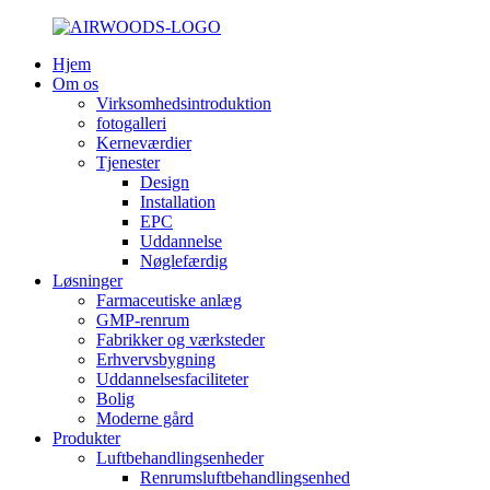
Hjem
Om os
Virksomhedsintroduktion
fotogalleri
Kerneværdier
Tjenester
Design
Installation
EPC
Uddannelse
Nøglefærdig
Løsninger
Farmaceutiske anlæg
GMP-renrum
Fabrikker og værksteder
Erhvervsbygning
Uddannelsesfaciliteter
Bolig
Moderne gård
Produkter
Luftbehandlingsenheder
Renrumsluftbehandlingsenhed