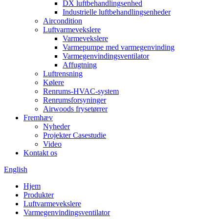
DX luftbehandlingsenhed
Industrielle luftbehandlingsenheder
Aircondition
Luftvarmevekslere
Varmevekslere
Varmepumpe med varmegenvinding
Varmegenvindingsventilator
Affugtning
Luftrensning
Kølere
Renrums-HVAC-system
Renrumsforsyninger
Airwoods frysetørrer
Fremhæv
Nyheder
Projekter Casestudie
Video
Kontakt os
English
Hjem
Produkter
Luftvarmevekslere
Varmegenvindingsventilator