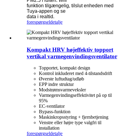
PM2.5 i luften. Wifi
funktion tilgængelig, tilslut enheden med
Tuya-appen og se
data i realtid.
forespørgsel
detalje
Kompakt HRV højeffektiv topport
vertikal varmegenvindingsventilator
Topportet, kompakt design
Kontrol inkluderet med 4-tilstandsdrift
Øverste luftudtag/udløb
EPP indre struktur
Modstrømsvarmeveksler
Varmegenvindingseffektivitet på op til
95%
EC-ventilator
Bypass-funktion
Maskinkropsstyring + fjernbetjening
Venstre eller højre type valgfri til
installation
forespørgsel
detalje