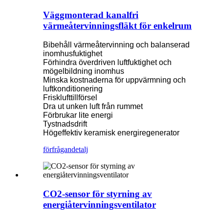
Väggmonterad kanalfri
värmeåtervinningsfläkt för enkelrum
Bibehåll värmeåtervinning och balanserad
inomhusfuktighet
Förhindra överdriven luftfuktighet och
mögelbildning inomhus
Minska kostnaderna för uppvärmning och
luftkonditionering
Frisklufttillförsel
Dra ut unken luft från rummet
Förbrukar lite energi
Tystnadsdrift
Högeffektiv keramisk energiregenerator
förfrågan
detalj
CO2-sensor för styrning av
energiåtervinningsventilator