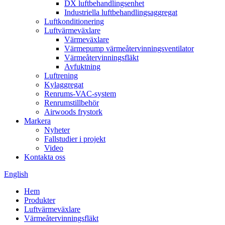
DX luftbehandlingsenhet
Industriella luftbehandlingsaggregat
Luftkonditionering
Luftvärmeväxlare
Värmeväxlare
Värmepump värmeåtervinningsventilator
Värmeåtervinningsfläkt
Avfuktning
Luftrening
Kylaggregat
Renrums-VAC-system
Renrumstillbehör
Airwoods frystork
Markera
Nyheter
Fallstudier i projekt
Video
Kontakta oss
English
Hem
Produkter
Luftvärmeväxlare
Värmeåtervinningsfläkt