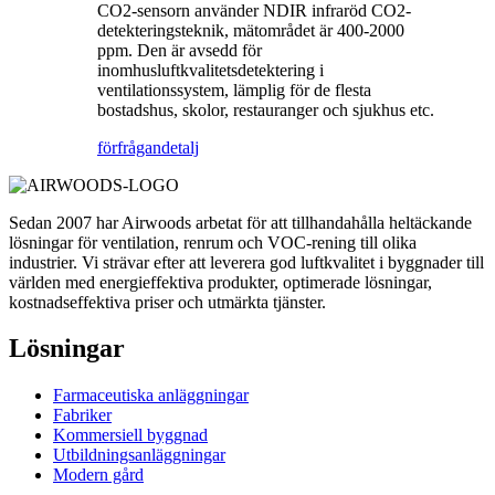
CO2-sensorn använder NDIR infraröd CO2-
detekteringsteknik, mätområdet är 400-2000
ppm. Den är avsedd för
inomhusluftkvalitetsdetektering i
ventilationssystem, lämplig för de flesta
bostadshus, skolor, restauranger och sjukhus etc.
förfrågan
detalj
Sedan 2007 har Airwoods arbetat för att tillhandahålla heltäckande
lösningar för ventilation, renrum och VOC-rening till olika
industrier. Vi strävar efter att leverera god luftkvalitet i byggnader till
världen med energieffektiva produkter, optimerade lösningar,
kostnadseffektiva priser och utmärkta tjänster.
Lösningar
Farmaceutiska anläggningar
Fabriker
Kommersiell byggnad
Utbildningsanläggningar
Modern gård