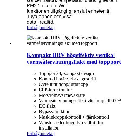
koncentration, temperatur, luftfuktighet och
PM2.5 i luften. Wifi
funktionen tillgänglig, anslut enheten till
Tuya-appen och visa
data i realtid.
förfrågan
detalj
Kompakt HRV högeffektiv vertikal
värmeåtervinningsfläkt med toppport
Toppportad, kompakt design
Kontroll ingår vid 4-lägesdrift
Övre luftutlopp/luftutlopp
EPP-inre struktur
Motströmsvärmeväxlare
Värmeåtervinningseffektivitet upp till 95 %
EC-fläkt
Bypass-funktion
Maskinkroppskontroll + fjärrkontroll
Vänster- eller högertyp valfritt för
installation
förfrågan
detalj