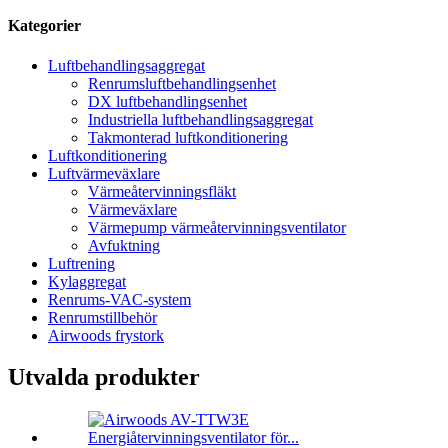
Kategorier
Luftbehandlingsaggregat
Renrumsluftbehandlingsenhet
DX luftbehandlingsenhet
Industriella luftbehandlingsaggregat
Takmonterad luftkonditionering
Luftkonditionering
Luftvärmeväxlare
Värmeåtervinningsfläkt
Värmeväxlare
Värmepump värmeåtervinningsventilator
Avfuktning
Luftrening
Kylaggregat
Renrums-VAC-system
Renrumstillbehör
Airwoods frystork
Utvalda produkter