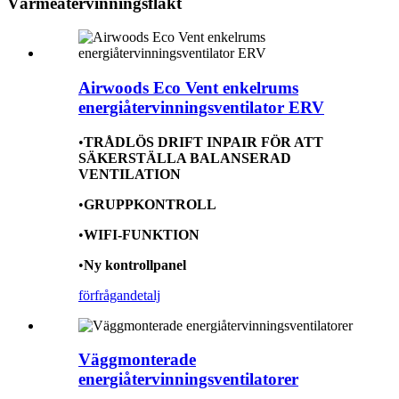
Värmeåtervinningsfläkt
Airwoods Eco Vent enkelrums
energiåtervinningsventilator ERV
•
TRÅDLÖS DRIFT INPAIR FÖR ATT
SÄKERSTÄLLA BALANSERAD
VENTILATION
•
GRUPPKONTROLL
•
WIFI-FUNKTION
•
Ny kontrollpanel
förfrågan
detalj
Väggmonterade
energiåtervinningsventilatorer