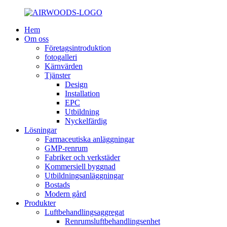
Hem
Om oss
Företagsintroduktion
fotogalleri
Kärnvärden
Tjänster
Design
Installation
EPC
Utbildning
Nyckelfärdig
Lösningar
Farmaceutiska anläggningar
GMP-renrum
Fabriker och verkstäder
Kommersiell byggnad
Utbildningsanläggningar
Bostads
Modern gård
Produkter
Luftbehandlingsaggregat
Renrumsluftbehandlingsenhet