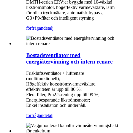
DMTH-serien ERV:er byggda med 10-växlad
likströmsmotor, högeffektiv värmeväxlare, larm
för olika tryckmätare, automatisk bypass,
G3+F9-filter och intelligent styrning
förfrågan
detalj
Bostadsventilator med
energiåtervinning och intern renare
Friskluftsventilator + luftrenare
(multifunktionell);
Högeffektiv korsströmsvärmeväxlare,
effektiviteten är upp till 86 %;
Flera filter, Pm2.5-rening upp till 99 %;
Energibesparande likströmsmotor;
Enkel installation och underhåll.
förfrågan
detalj