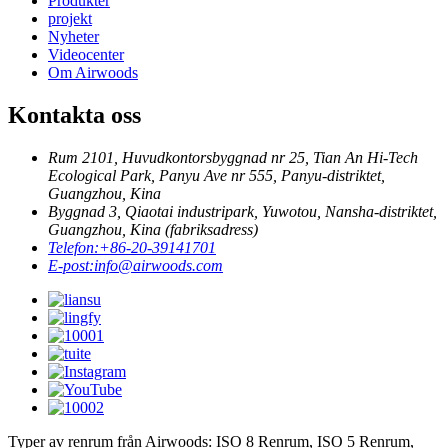
Produkter
projekt
Nyheter
Videocenter
Om Airwoods
Kontakta oss
Rum 2101, Huvudkontorsbyggnad nr 25, Tian An Hi-Tech
Ecological Park, Panyu Ave nr 555, Panyu-distriktet,
Guangzhou, Kina
Byggnad 3, Qiaotai industripark, Yuwotou, Nansha-distriktet,
Guangzhou, Kina (fabriksadress)
Telefon:
+86-20-39141701
E-post:
info@airwoods.com
Typer av renrum från Airwoods: ISO 8 Renrum, ISO 5 Renrum,