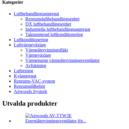
Kategorier
Luftbehandlingsaggregat
Renrumsluftbehandlingsenhet
DX luftbehandlingsenhet
Industriella luftbehandlingsaggregat
Takmonterad luftkonditionering
Luftkonditionering
Luftvärmeväxlare
Värmeåtervinningsfläkt
Värmeväxlare
Värmepump värmeåtervinningsventilator
Avfuktning
Luftrening
Kylaggregat
Renrums-VAC-system
Renrumstillbehör
Airwoods frystork
Utvalda produkter