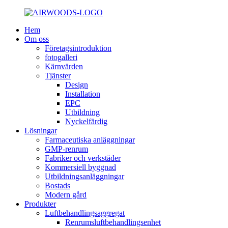
Hem
Om oss
Företagsintroduktion
fotogalleri
Kärnvärden
Tjänster
Design
Installation
EPC
Utbildning
Nyckelfärdig
Lösningar
Farmaceutiska anläggningar
GMP-renrum
Fabriker och verkstäder
Kommersiell byggnad
Utbildningsanläggningar
Bostads
Modern gård
Produkter
Luftbehandlingsaggregat
Renrumsluftbehandlingsenhet