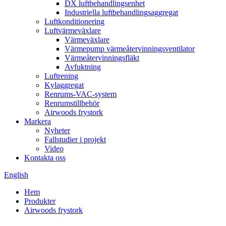
DX luftbehandlingsenhet
Industriella luftbehandlingsaggregat
Luftkonditionering
Luftvärmeväxlare
Värmeväxlare
Värmepump värmeåtervinningsventilator
Värmeåtervinningsfläkt
Avfuktning
Luftrening
Kylaggregat
Renrums-VAC-system
Renrumstillbehör
Airwoods frystork
Markera
Nyheter
Fallstudier i projekt
Video
Kontakta oss
English
Hem
Produkter
Airwoods frystork