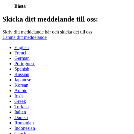
Bästa
Skicka ditt meddelande till oss:
Skriv ditt meddelande här och skicka det till oss
Lämna ditt meddelande
English
French
German
Portuguese
Spanish
Russian
Japanese
Korean
Arabic
Irish
Greek
Turkish
Italian
Danish
Romanian
Indonesian
Czech