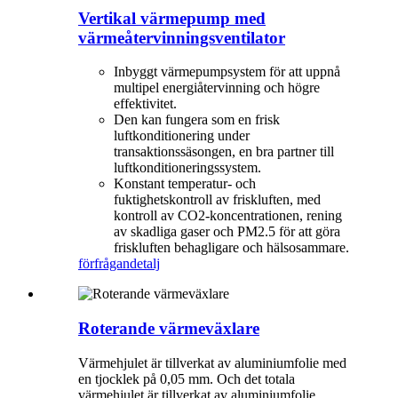
Vertikal värmepump med
värmeåtervinningsventilator
Inbyggt värmepumpsystem för att uppnå
multipel energiåtervinning och högre
effektivitet.
Den kan fungera som en frisk
luftkonditionering under
transaktionssäsongen, en bra partner till
luftkonditioneringssystem.
Konstant temperatur- och
fuktighetskontroll av friskluften, med
kontroll av CO2-koncentrationen, rening
av skadliga gaser och PM2.5 för att göra
friskluften behagligare och hälsosammare.
förfrågan
detalj
Roterande värmeväxlare
Värmehjulet är tillverkat av aluminiumfolie med
en tjocklek på 0,05 mm. Och det totala
värmehjulet är tillverkat av aluminiumfolie