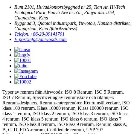
Rum 2101, Huvudkontorsbyggnad nr 25, Tian An Hi-Tech
Ecological Park, Panyu Ave nr 555, Panyu-distriktet,
Guangzhou, Kina
Byggnad 3, Qiaotai industripark, Yuwotou, Nansha-distriktet,
Guangzhou, Kina (fabriksadress)
Telefon:
+86-20-39141701
E-post:
info@airwoods.com
Typer av renrum från Airwoods: ISO 8 Renrum, ISO 5 Renrum,
ISO 7 Renrum, Specificering av renrumskrav och riktlinjer,
Renrumsdesigners, Renrumsentreprenörer, Renrumstillverkare, ISO
klass 100 renrum, Klass 10000 renrum, Klass 100000 renrum, ISO
klass 1 renrum, ISO klass 2 renrum, ISO klass 3 renrum, ISO klass
4 renrum, ISO klass 5 renrum, ISO klass 6 renrum, ISO klass 7
renrum, ISO klass 8 renrum, ISO klass 9 renrum, Renrum klass A,
B, C, D, FDA-renrum, Certifierade renrum, USP 797