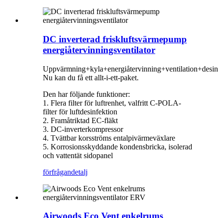
DC inverterad friskluftsvärmepump
energiåtervinningsventilator
Uppvärmning+kyla+energiåtervinning+ventilation+desin
Nu kan du få ett allt-i-ett-paket.
Den har följande funktioner:
1. Flera filter för luftrenhet, valfritt C-POLA-
filter för luftdesinfektion
2. Framåtriktad EC-fläkt
3. DC-inverterkompressor
4. Tvättbar korsströms entalpivärmeväxlare
5. Korrosionsskyddande kondensbricka, isolerad
och vattentät sidopanel
förfrågan
detalj
Airwoods Eco Vent enkelrums