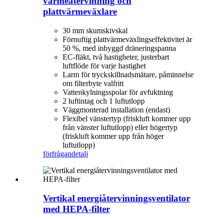
värmeåtervinning och
plattvärmeväxlare
30 mm skumskivskal
Förnuftig plattvärmeväxlingseffektivitet är
50 %, med inbyggd dräneringspanna
EC-fläkt, två hastigheter, justerbart
luftflöde för varje hastighet
Larm för tryckskillnadsmätare, påminnelse
om filterbyte valfritt
Vattenkylningsspolar för avfuktning
2 luftintag och 1 luftutlopp
Väggmonterad installation (endast)
Flexibel vänstertyp (friskluft kommer upp
från vänster luftutlopp) eller högertyp
(friskluft kommer upp från höger
luftutlopp)
förfrågan
detalj
Vertikal energiåtervinningsventilator
med HEPA-filter