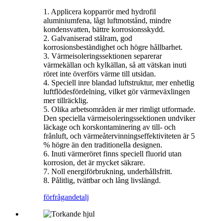
1. Applicera kopparrör med hydrofil
aluminiumfena, lågt luftmotstånd, mindre
kondensvatten, bättre korrosionsskydd.
2. Galvaniserad stålram, god
korrosionsbeständighet och högre hållbarhet.
3. Värmeisoleringssektionen separerar
värmekällan och kylkällan, så att vätskan inuti
röret inte överförs värme till utsidan.
4. Speciell inre blandad luftstruktur, mer enhetlig
luftflödesfördelning, vilket gör värmeväxlingen
mer tillräcklig.
5. Olika arbetsområden är mer rimligt utformade.
Den speciella värmeisoleringssektionen undviker
läckage och korskontaminering av till- och
frånluft, och värmeåtervinningseffektiviteten är 5
% högre än den traditionella designen.
6. Inuti värmeröret finns speciell fluorid utan
korrosion, det är mycket säkrare.
7. Noll energiförbrukning, underhållsfritt.
8. Pålitlig, tvättbar och lång livslängd.
förfrågan
detalj