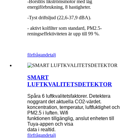
-Borstlös likströmsmotor med låg
energiförbrukning, 8 hastigheter.
-Tyst driftsljud (22,6-37,9 dBA).
- aktivt kolfilter som standard, PM2.5-
reningseffektiviteten är upp till 99 %.
förfrågan
detalj
SMART
LUFTKVALITETSDETEKTOR
Spåra 6 luftkvalitetsfaktorer. Detektera
noggrant det aktuella CO2-värdet.
koncentration, temperatur, luftfuktighet och
PM2.5 i luften. Wifi
funktionen tillgänglig, anslut enheten till
Tuya-appen och visa
data i realtid.
förfrågan
detalj