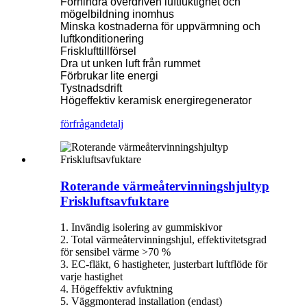
Förhindra överdriven luftfuktighet och
mögelbildning inomhus
Minska kostnaderna för uppvärmning och
luftkonditionering
Frisklufttillförsel
Dra ut unken luft från rummet
Förbrukar lite energi
Tystnadsdrift
Högeffektiv keramisk energiregenerator
förfrågan
detalj
Roterande värmeåtervinningshjultyp
Friskluftsavfuktare
1. Invändig isolering av gummiskivor
2. Total värmeåtervinningshjul, effektivitetsgrad
för sensibel värme >70 %
3. EC-fläkt, 6 hastigheter, justerbart luftflöde för
varje hastighet
4. Högeffektiv avfuktning
5. Väggmonterad installation (endast)