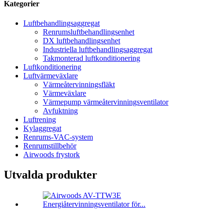
Kategorier
Luftbehandlingsaggregat
Renrumsluftbehandlingsenhet
DX luftbehandlingsenhet
Industriella luftbehandlingsaggregat
Takmonterad luftkonditionering
Luftkonditionering
Luftvärmeväxlare
Värmeåtervinningsfläkt
Värmeväxlare
Värmepump värmeåtervinningsventilator
Avfuktning
Luftrening
Kylaggregat
Renrums-VAC-system
Renrumstillbehör
Airwoods frystork
Utvalda produkter