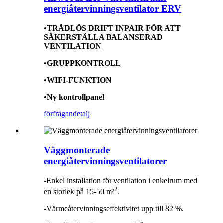
energiåtervinningsventilator ERV
•
TRÅDLÖS DRIFT INPAIR FÖR ATT
SÄKERSTÄLLA BALANSERAD
VENTILATION
•
GRUPPKONTROLL
•
WIFI-FUNKTION
•
Ny kontrollpanel
förfrågan
detalj
Väggmonterade
energiåtervinningsventilatorer
-Enkel installation för ventilation i enkelrum med
2
en storlek på 15-50 m²
.
-Värmeåtervinningseffektivitet upp till 82 %.