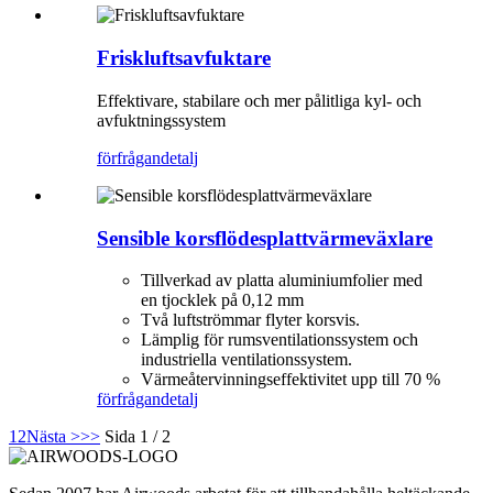
Friskluftsavfuktare
Effektivare, stabilare och mer pålitliga kyl- och
avfuktningssystem
förfrågan
detalj
Sensible korsflödesplattvärmeväxlare
Tillverkad av platta aluminiumfolier med
en tjocklek på 0,12 mm
Två luftströmmar flyter korsvis.
Lämplig för rumsventilationssystem och
industriella ventilationssystem.
Värmeåtervinningseffektivitet upp till 70 %
förfrågan
detalj
1
2
Nästa >
>>
Sida 1 / 2