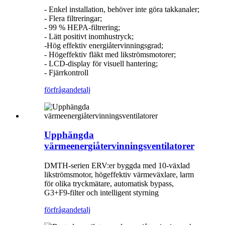
- Enkel installation, behöver inte göra takkanaler;
- Flera filtreringar;
- 99 % HEPA-filtrering;
- Lätt positivt inomhustryck;
-Hög effektiv energiåtervinningsgrad;
- Högeffektiv fläkt med likströmsmotorer;
- LCD-display för visuell hantering;
- Fjärrkontroll
förfrågan
detalj
Upphängda
värmeenergiåtervinningsventilatorer
DMTH-serien ERV:er byggda med 10-växlad
likströmsmotor, högeffektiv värmeväxlare, larm
för olika tryckmätare, automatisk bypass,
G3+F9-filter och intelligent styrning
förfrågan
detalj