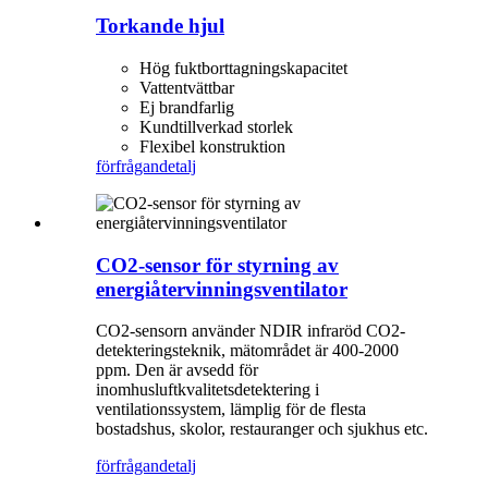
Torkande hjul
Hög fuktborttagningskapacitet
Vattentvättbar
Ej brandfarlig
Kundtillverkad storlek
Flexibel konstruktion
förfrågan
detalj
CO2-sensor för styrning av
energiåtervinningsventilator
CO2-sensorn använder NDIR infraröd CO2-
detekteringsteknik, mätområdet är 400-2000
ppm. Den är avsedd för
inomhusluftkvalitetsdetektering i
ventilationssystem, lämplig för de flesta
bostadshus, skolor, restauranger och sjukhus etc.
förfrågan
detalj