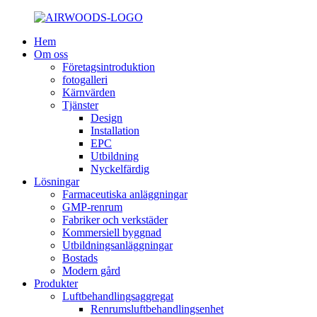
Hem
Om oss
Företagsintroduktion
fotogalleri
Kärnvärden
Tjänster
Design
Installation
EPC
Utbildning
Nyckelfärdig
Lösningar
Farmaceutiska anläggningar
GMP-renrum
Fabriker och verkstäder
Kommersiell byggnad
Utbildningsanläggningar
Bostads
Modern gård
Produkter
Luftbehandlingsaggregat
Renrumsluftbehandlingsenhet