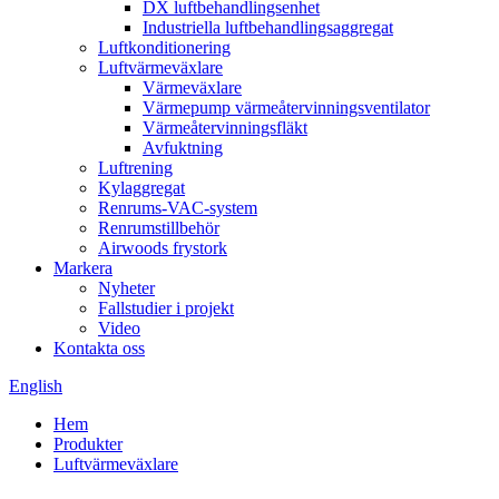
DX luftbehandlingsenhet
Industriella luftbehandlingsaggregat
Luftkonditionering
Luftvärmeväxlare
Värmeväxlare
Värmepump värmeåtervinningsventilator
Värmeåtervinningsfläkt
Avfuktning
Luftrening
Kylaggregat
Renrums-VAC-system
Renrumstillbehör
Airwoods frystork
Markera
Nyheter
Fallstudier i projekt
Video
Kontakta oss
English
Hem
Produkter
Luftvärmeväxlare