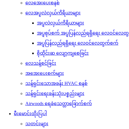
လေအေးပေးစနစ်
လေအပူလဲလှယ်ကိရိယာများ
အပူလဲလှယ်ကိရိယာများ
အပူစုပ်စက် အပူပြန်လည်ရရှိရေး လေဝင်လေထ
အပူပြန်လည်ရရှိရေး လေဝင်လေထွက်စက်
စိုထိုင်းဆ လျော့ကျစေခြင်း
လေသန့်စင်ခြင်း
အအေးပေးစက်များ
သန့်ရှင်းသောအခန်း HVAC စနစ်
သန့်ရှင်းရေးခန်းသုံးပစ္စည်းများ
Airwoods ရေခဲသေတ္တာခြောက်စက်
မီးမောင်းထိုးပြပါ
သတင်းများ