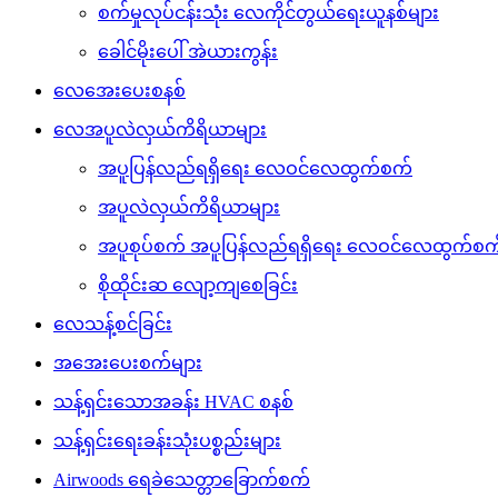
စက်မှုလုပ်ငန်းသုံး လေကိုင်တွယ်ရေးယူနစ်များ
ခေါင်မိုးပေါ် အဲယားကွန်း
လေအေးပေးစနစ်
လေအပူလဲလှယ်ကိရိယာများ
အပူပြန်လည်ရရှိရေး လေဝင်လေထွက်စက်
အပူလဲလှယ်ကိရိယာများ
အပူစုပ်စက် အပူပြန်လည်ရရှိရေး လေဝင်လေထွက်စက
စိုထိုင်းဆ လျော့ကျစေခြင်း
လေသန့်စင်ခြင်း
အအေးပေးစက်များ
သန့်ရှင်းသောအခန်း HVAC စနစ်
သန့်ရှင်းရေးခန်းသုံးပစ္စည်းများ
Airwoods ရေခဲသေတ္တာခြောက်စက်