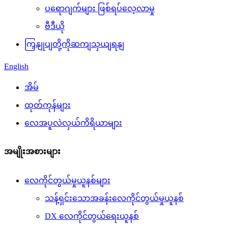
ပရောဂျက်များ ဖြစ်ရပ်လေ့လာမှု
ဗီဒီယို
ကြှနျုပျတို့ကိုဆကျသှယျရနျ
English
အိမ်
ထုတ်ကုန်များ
လေအပူလဲလှယ်ကိရိယာများ
အမျိုးအစားများ
လေကိုင်တွယ်မှုယူနစ်များ
သန့်ရှင်းသောအခန်းလေကိုင်တွယ်မှုယူနစ်
DX လေကိုင်တွယ်ရေးယူနစ်