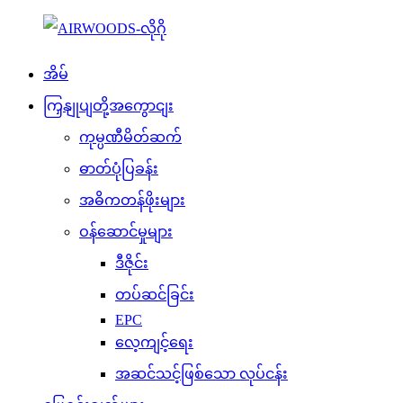
အိမ်
ကြှနျုပျတို့အကွောငျး
ကုမ္ပဏီမိတ်ဆက်
ဓာတ်ပုံပြခန်း
အဓိကတန်ဖိုးများ
ဝန်ဆောင်မှုများ
ဒီဇိုင်း
တပ်ဆင်ခြင်း
EPC
လေ့ကျင့်ရေး
အဆင်သင့်ဖြစ်သော လုပ်ငန်း