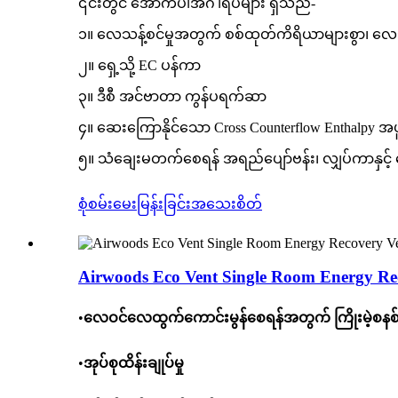
၎င်းတွင် အောက်ပါအင်္ဂါရပ်များ ရှိသည်-
၁။ လေသန့်စင်မှုအတွက် စစ်ထုတ်ကိရိယာများစွာ၊ လေ
၂။ ရှေ့သို့ EC ပန်ကာ
၃။ ဒီစီ အင်ဗာတာ ကွန်ပရက်ဆာ
၄။ ဆေးကြောနိုင်သော Cross Counterflow Enthalpy 
၅။ သံချေးမတက်စေရန် အရည်ပျော်ဗန်း၊ လျှပ်ကာနှင့်
စုံစမ်းမေးမြန်းခြင်း
အသေးစိတ်
Airwoods Eco Vent Single Room Energy Re
•
လေဝင်လေထွက်ကောင်းမွန်စေရန်အတွက် ကြိုးမဲ့စနစ်ဖ
•
အုပ်စုထိန်းချုပ်မှု