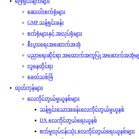
ဖြေရှင်းချက်များ
ဆေးဝါးစက်ရုံများ
GMP သန့်ရှင်းခန်း
စက်ရုံများနှင့် အလုပ်ရုံများ
စီးပွားရေးအဆောက်အအုံ
ပညာရေးဆိုင်ရာ အထောက်အကူပြု အဆောက်အအုံမျ
လူနေထိုင်ရာ
ခေတ်သစ်ခြံ
ထုတ်ကုန်များ
လေကိုင်တွယ်မှုယူနစ်များ
သန့်ရှင်းသောအခန်းလေကိုင်တွယ်မှုယူနစ်
DX လေကိုင်တွယ်ရေးယူနစ်
စက်မှုလုပ်ငန်းသုံး လေကိုင်တွယ်ရေးယူနစ်များ