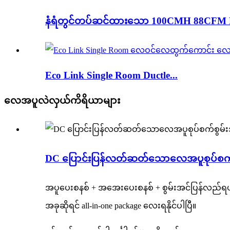
နံရံတွင်တပ်ဆင်ထားသော 100CMH 88CFM E
Eco Link Single Room Ductle...
လေအပူလဲလှယ်ကိရိယာများ
DC ပြောင်းပြန်လတ်ဆတ်သောလေအပူစုပ်စက
အပူပေးစနစ် + အအေးပေးစနစ် + စွမ်းအင်ပြန်လည်ရယ
အခုဆိုရင် all-in-one package လေးရနိုင်ပါပြီ။