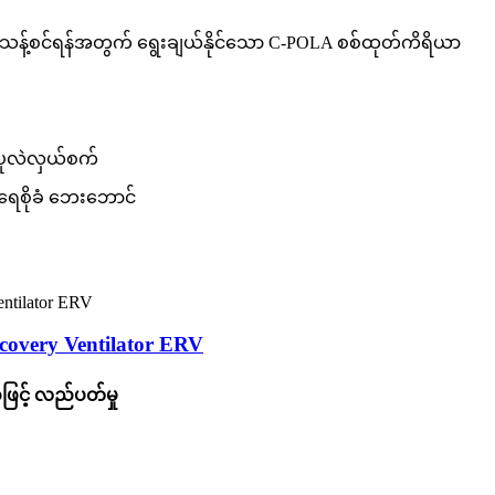
သန့်စင်ရန်အတွက် ရွေးချယ်နိုင်သော C-POLA စစ်ထုတ်ကိရိယာ
အပူလဲလှယ်စက်
 ရေစိုခံ ဘေးဘောင်
covery Ventilator ERV
ြင့် လည်ပတ်မှု