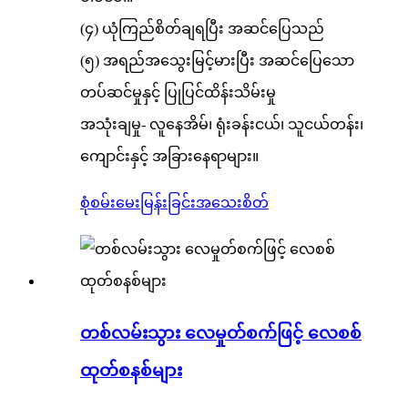
(၄) ယုံကြည်စိတ်ချရပြီး အဆင်ပြေသည်
(၅) အရည်အသွေးမြင့်မားပြီး အဆင်ပြေသော
တပ်ဆင်မှုနှင့် ပြုပြင်ထိန်းသိမ်းမှု
အသုံးချမှု- လူနေအိမ်၊ ရုံးခန်းငယ်၊ သူငယ်တန်း၊
ကျောင်းနှင့် အခြားနေရာများ။
စုံစမ်းမေးမြန်းခြင်း
အသေးစိတ်
တစ်လမ်းသွား လေမှုတ်စက်ဖြင့် လေစစ်
ထုတ်စနစ်များ