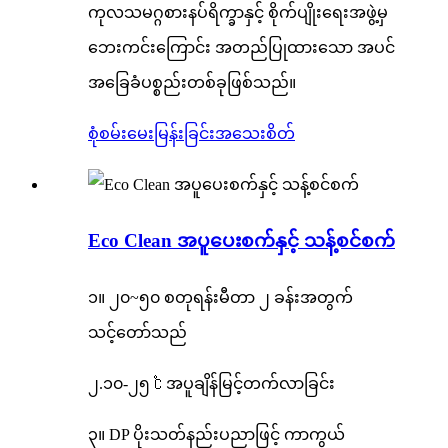
ကုလသမဂ္ဂစားနပ်ရိက္ခာနှင့် စိုက်ပျိုးရေးအဖွဲ့မှ
ဘေးကင်းကြောင်း အတည်ပြုထားသော အပင်
အခြေခံပစ္စည်းတစ်ခုဖြစ်သည်။
စုံစမ်းမေးမြန်းခြင်း
အသေးစိတ်
Eco Clean အပူပေးစက်နှင့် သန့်စင်စက်
၁။ ၂၀~၅၀ စတုရန်းမီတာ ၂ ခန်းအတွက်
သင့်တော်သည်
၂.၁၀-၂၅ ℃ အပူချိန်မြင့်တက်လာခြင်း
၃။ DP ပိုးသတ်နည်းပညာဖြင့် ကာကွယ်