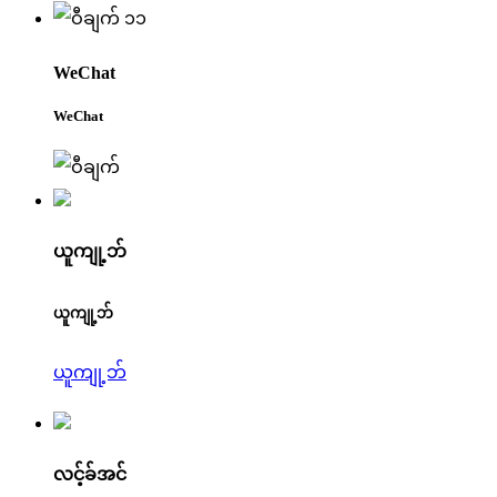
WeChat
WeChat
ယူကျု့ဘ်
ယူကျု့ဘ်
ယူကျု့ဘ်
လင့်ခ်အင်