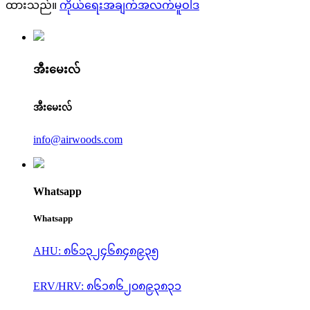
ထားသည်။
ကိုယ်ရေးအချက်အလက်မူဝါဒ
အီးမေးလ်
အီးမေးလ်
info@airwoods.com
Whatsapp
Whatsapp
AHU: ၈၆၁၃၂၄၆၈၄၈၉၃၅
ERV/HRV: ၈၆၁၈၆၂၀၈၉၃၈၃၁