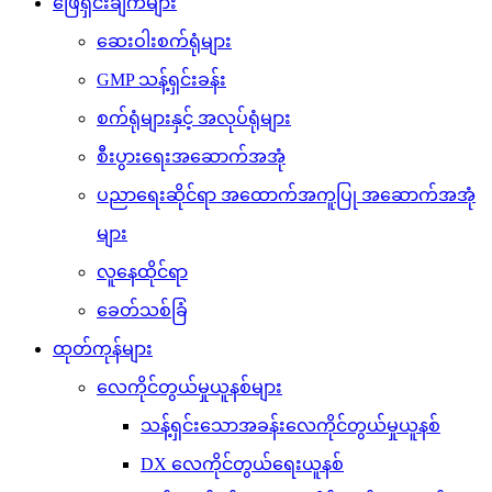
ဖြေရှင်းချက်များ
ဆေးဝါးစက်ရုံများ
GMP သန့်ရှင်းခန်း
စက်ရုံများနှင့် အလုပ်ရုံများ
စီးပွားရေးအဆောက်အအုံ
ပညာရေးဆိုင်ရာ အထောက်အကူပြု အဆောက်အအုံ
များ
လူနေထိုင်ရာ
ခေတ်သစ်ခြံ
ထုတ်ကုန်များ
လေကိုင်တွယ်မှုယူနစ်များ
သန့်ရှင်းသောအခန်းလေကိုင်တွယ်မှုယူနစ်
DX လေကိုင်တွယ်ရေးယူနစ်