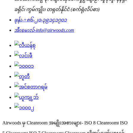
ခရိုင်၊ ကွမ်ကျိုး၊ တရုတ်နိုင်ငံ (စက်ရုံလိပ်စာ)
ဖုန်း-
+၈၆-၂၀-၃၉၁၄၁၇၀၁
အီးမေးလ်-
info@airwoods.com
Airwoods မှ Cleanroom အမျိုးအစားများ- ISO 8 Cleanroom၊ ISO