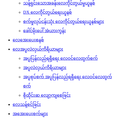
သန့်ရှင်းသောအခန်းလေကိုင်တွယ်မှုယူနစ်
DX လေကိုင်တွယ်ရေးယူနစ်
စက်မှုလုပ်ငန်းသုံး လေကိုင်တွယ်ရေးယူနစ်များ
ခေါင်မိုးပေါ် အဲယားကွန်း
လေအေးပေးစနစ်
လေအပူလဲလှယ်ကိရိယာများ
အပူပြန်လည်ရရှိရေး လေဝင်လေထွက်စက်
အပူလဲလှယ်ကိရိယာများ
အပူစုပ်စက် အပူပြန်လည်ရရှိရေး လေဝင်လေထွက်
စက်
စိုထိုင်းဆ လျော့ကျစေခြင်း
လေသန့်စင်ခြင်း
အအေးပေးစက်များ