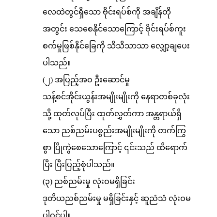
လေထဲတွင်ရှိသော ဗိုင်းရပ်စ်ကို အချိန်တို
အတွင်း သေစေနိုင်သောကြောင့် ဗိုင်းရပ်စ်ကူး
စက်မှုဖြစ်နိုင်ခြေကို သိသိသာသာ လျှော့ချပေး
ပါသည်။
(၂) အပြည့်အဝ ဦးဆောင်မှု
သန့်စင်အိုင်းယွန်းအမျိုးမျိုးကို နေရာတစ်ခုလုံး
သို့ ထုတ်လုပ်ပြီး ထုတ်လွှတ်ကာ အန္တရာယ်ရှိ
သော ညစ်ညမ်းပစ္စည်းအမျိုးမျိုးကို တက်ကြွ
စွာ ပြိုကွဲစေသောကြောင့် ၎င်းသည် ထိရောက်
ပြီး ပြီးပြည့်စုံပါသည်။
(၃) ညစ်ညမ်းမှု လုံးဝမရှိခြင်း
ဒုတိယညစ်ညမ်းမှု မရှိခြင်းနှင့် ဆူညံသံ လုံးဝမ
ပါဝင်ပါ။