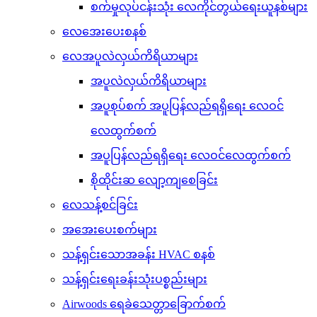
စက်မှုလုပ်ငန်းသုံး လေကိုင်တွယ်ရေးယူနစ်များ
လေအေးပေးစနစ်
လေအပူလဲလှယ်ကိရိယာများ
အပူလဲလှယ်ကိရိယာများ
အပူစုပ်စက် အပူပြန်လည်ရရှိရေး လေဝင်
လေထွက်စက်
အပူပြန်လည်ရရှိရေး လေဝင်လေထွက်စက်
စိုထိုင်းဆ လျော့ကျစေခြင်း
လေသန့်စင်ခြင်း
အအေးပေးစက်များ
သန့်ရှင်းသောအခန်း HVAC စနစ်
သန့်ရှင်းရေးခန်းသုံးပစ္စည်းများ
Airwoods ရေခဲသေတ္တာခြောက်စက်