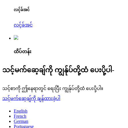
လင့်ခ်အင်
လင့်ခ်အင်
ထိပ်တန်း
သင့်မက်ဆေ့ချ်ကို ကျွန်ုပ်တို့ထံ ပေးပို့ပါ-
သင့်စာကို ဤနေရာတွင် ရေးပြီး ကျွန်ုပ်တို့ထံ ပေးပို့ပါ။
သင့်မက်ဆေ့ချ်ကို ချန်ထားခဲ့ပါ
English
French
German
Portuguese