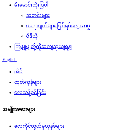
မီးမောင်းထိုးပြပါ
သတင်းများ
ပရောဂျက်များ ဖြစ်ရပ်လေ့လာမှု
ဗီဒီယို
ကြှနျုပျတို့ကိုဆကျသှယျရနျ
English
အိမ်
ထုတ်ကုန်များ
လေသန့်စင်ခြင်း
အမျိုးအစားများ
လေကိုင်တွယ်မှုယူနစ်များ