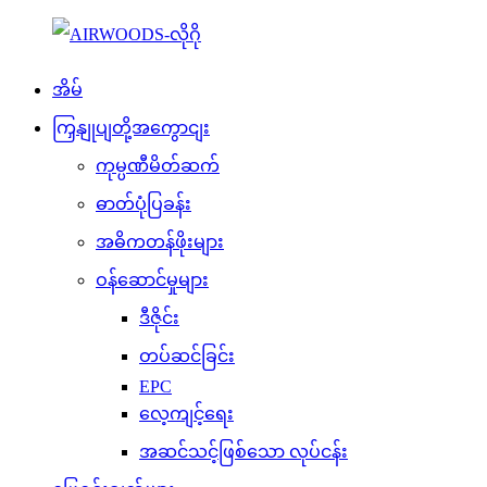
အိမ်
ကြှနျုပျတို့အကွောငျး
ကုမ္ပဏီမိတ်ဆက်
ဓာတ်ပုံပြခန်း
အဓိကတန်ဖိုးများ
ဝန်ဆောင်မှုများ
ဒီဇိုင်း
တပ်ဆင်ခြင်း
EPC
လေ့ကျင့်ရေး
အဆင်သင့်ဖြစ်သော လုပ်ငန်း