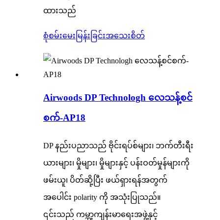
ထားသည်
စုံစမ်းမေးမြန်းခြင်း
အသေးစိတ်
Airwoods DP Technologh လေသန့်စင်
စက်-AP18
DP နည်းပညာသည် ဗိုင်းရပ်စ်များ၊ ဘက်တီးရီး
ယားများ၊ မှိုများ၊ မှိုများနှင့် ပန်းဝတ်မှုန်များကို
ဖမ်းယူ၊ ပိတ်ဆို့ပြီး ဖယ်ရှားရန်အတွက်
အပေါင်း polarity ကို အသုံးပြုသည်။
၎င်းသည် ကမ္ဘာ့ကျန်းမာရေးအဖွဲ့နှင့်