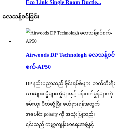
Eco Link Single Room Ductle...
လေသန့်စင်ခြင်း
Airwoods DP Technologh လေသန့်စင်
စက်-AP50
DP နည်းပညာသည် ဗိုင်းရပ်စ်များ၊ ဘက်တီးရီး
ယားများ၊ မှိုများ၊ မှိုများနှင့် ပန်းဝတ်မှုန်များကို
ဖမ်းယူ၊ ပိတ်ဆို့ပြီး ဖယ်ရှားရန်အတွက်
အပေါင်း polarity ကို အသုံးပြုသည်။
၎င်းသည် ကမ္ဘာ့ကျန်းမာရေးအဖွဲ့နှင့်