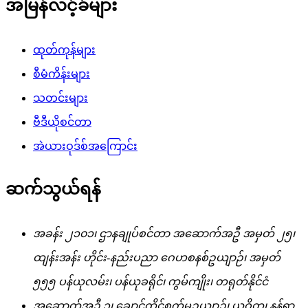
အမြန်လင့်ခ်များ
ထုတ်ကုန်များ
စီမံကိန်းများ
သတင်းများ
ဗီဒီယိုစင်တာ
အဲယားဝုဒ်စ်အကြောင်း
ဆက်သွယ်ရန်
အခန်း ၂၁၀၁၊ ဌာနချုပ်စင်တာ အဆောက်အဦ အမှတ် ၂၅၊
ထျန်းအန်း ဟိုင်း-နည်းပညာ ဂေဟစနစ်ဥယျာဉ်၊ အမှတ်
၅၅၅ ပန်ယုလမ်း၊ ပန်ယုခရိုင်၊ ကွမ်ကျိုး၊ တရုတ်နိုင်ငံ
အဆောက်အဦ ၃၊ ချောင်ထိုင်စက်မှုဥယျာဉ်၊ ယူဝိုတူ၊ နန်ရှာ