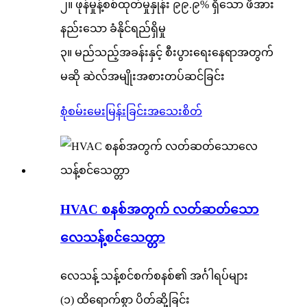
၂။ ဖုန်မှုန့်စစ်ထုတ်မှုနှုန်း ၉၉.၉% ရှိသော ဖိအား
နည်းသော ခံနိုင်ရည်ရှိမှု
၃။ မည်သည့်အခန်းနှင့် စီးပွားရေးနေရာအတွက်
မဆို ဆဲလ်အမျိုးအစားတပ်ဆင်ခြင်း
စုံစမ်းမေးမြန်းခြင်း
အသေးစိတ်
HVAC စနစ်အတွက် လတ်ဆတ်သော
လေသန့်စင်သေတ္တာ
လေသန့် သန့်စင်စက်စနစ်၏ အင်္ဂါရပ်များ
(၁) ထိရောက်စွာ ပိတ်ဆို့ခြင်း