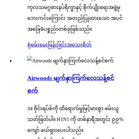
ကုလသမဂ္ဂစားနပ်ရိက္ခာနှင့် စိုက်ပျိုးရေးအဖွဲ့မှ
ဘေးကင်းကြောင်း အတည်ပြုထားသော အပင်
အခြေခံပစ္စည်းတစ်ခုဖြစ်သည်။
စုံစမ်းမေးမြန်းခြင်း
အသေးစိတ်
Airwoods မျက်နှာကြက်လေသန့်စင်
စက်
၁။ ဗိုင်းရပ်စ်ကို ထိရောက်မှုမြင့်မားစွာ ဖမ်းယူ
သတ်ဖြတ်ပါ။ H1N1 ကို တစ်နာရီအတွင်း ၉၉%
ကျော် ဖယ်ရှားပေးပါသည်။