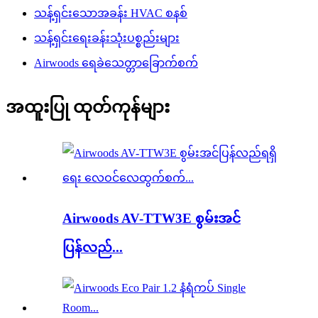
သန့်ရှင်းသောအခန်း HVAC စနစ်
သန့်ရှင်းရေးခန်းသုံးပစ္စည်းများ
Airwoods ရေခဲသေတ္တာခြောက်စက်
အထူးပြု ထုတ်ကုန်များ
Airwoods AV-TTW3E စွမ်းအင်
ပြန်လည်...