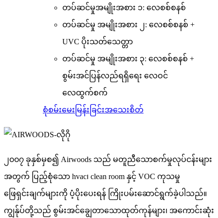
တပ်ဆင်မှုအမျိုးအစား ၁: လေစစ်စနစ်
တပ်ဆင်မှု အမျိုးအစား ၂: လေစစ်စနစ် +
UVC ပိုးသတ်သေတ္တာ
တပ်ဆင်မှု အမျိုးအစား ၃: လေစစ်စနစ် +
စွမ်းအင်ပြန်လည်ရရှိရေး လေဝင်
လေထွက်စက်
စုံစမ်းမေးမြန်းခြင်း
အသေးစိတ်
၂၀၀၇ ခုနှစ်မှစ၍ Airwoods သည် မတူညီသောစက်မှုလုပ်ငန်းများ
အတွက် ပြည့်စုံသော hvac၊ clean room နှင့် VOC ကုသမှု
ဖြေရှင်းချက်များကို ပံ့ပိုးပေးရန် ကြိုးပမ်းဆောင်ရွက်ခဲ့ပါသည်။
ကျွန်ုပ်တို့သည် စွမ်းအင်ချွေတာသောထုတ်ကုန်များ၊ အကောင်းဆုံး