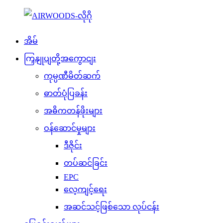
အိမ်
ကြှနျုပျတို့အကွောငျး
ကုမ္ပဏီမိတ်ဆက်
ဓာတ်ပုံပြခန်း
အဓိကတန်ဖိုးများ
ဝန်ဆောင်မှုများ
ဒီဇိုင်း
တပ်ဆင်ခြင်း
EPC
လေ့ကျင့်ရေး
အဆင်သင့်ဖြစ်သော လုပ်ငန်း