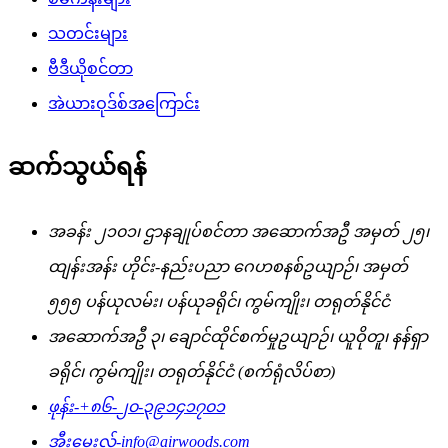
သတင်းများ
ဗီဒီယိုစင်တာ
အဲယားဝုဒ်စ်အကြောင်း
ဆက်သွယ်ရန်
အခန်း ၂၁၀၁၊ ဌာနချုပ်စင်တာ အဆောက်အဦ အမှတ် ၂၅၊
ထျန်းအန်း ဟိုင်း-နည်းပညာ ဂေဟစနစ်ဥယျာဉ်၊ အမှတ်
၅၅၅ ပန်ယုလမ်း၊ ပန်ယုခရိုင်၊ ကွမ်ကျိုး၊ တရုတ်နိုင်ငံ
အဆောက်အဦ ၃၊ ချောင်ထိုင်စက်မှုဥယျာဉ်၊ ယူဝိုတူ၊ နန်ရှာ
ခရိုင်၊ ကွမ်ကျိုး၊ တရုတ်နိုင်ငံ (စက်ရုံလိပ်စာ)
ဖုန်း-
+၈၆-၂၀-၃၉၁၄၁၇၀၁
အီးမေးလ်-
info@airwoods.com