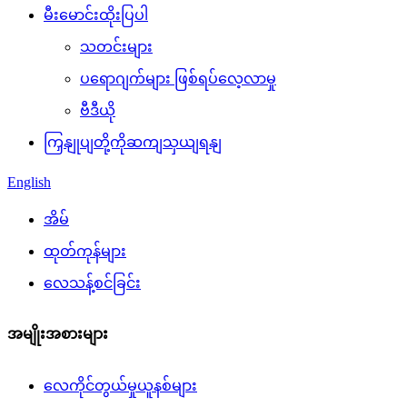
မီးမောင်းထိုးပြပါ
သတင်းများ
ပရောဂျက်များ ဖြစ်ရပ်လေ့လာမှု
ဗီဒီယို
ကြှနျုပျတို့ကိုဆကျသှယျရနျ
English
အိမ်
ထုတ်ကုန်များ
လေသန့်စင်ခြင်း
အမျိုးအစားများ
လေကိုင်တွယ်မှုယူနစ်များ