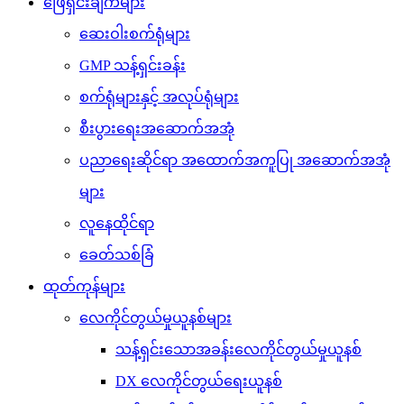
ဖြေရှင်းချက်များ
ဆေးဝါးစက်ရုံများ
GMP သန့်ရှင်းခန်း
စက်ရုံများနှင့် အလုပ်ရုံများ
စီးပွားရေးအဆောက်အအုံ
ပညာရေးဆိုင်ရာ အထောက်အကူပြု အဆောက်အအုံ
များ
လူနေထိုင်ရာ
ခေတ်သစ်ခြံ
ထုတ်ကုန်များ
လေကိုင်တွယ်မှုယူနစ်များ
သန့်ရှင်းသောအခန်းလေကိုင်တွယ်မှုယူနစ်
DX လေကိုင်တွယ်ရေးယူနစ်