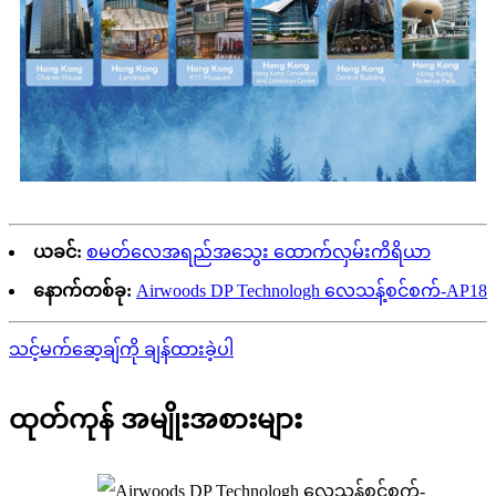
ယခင်:
စမတ်လေအရည်အသွေး ထောက်လှမ်းကိရိယာ
နောက်တစ်ခု:
Airwoods DP Technologh လေသန့်စင်စက်-AP18
သင့်မက်ဆေ့ချ်ကို ချန်ထားခဲ့ပါ
ထုတ်ကုန် အမျိုးအစားများ