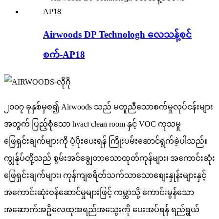
Airwoods DP Technologh လေသန့်စင်
စက်-AP18
၂၀၀၇ ခုနှစ်မှစ၍ Airwoods သည် မတူညီသောစက်မှုလုပ်ငန်းများ
အတွက် ပြည့်စုံသော hvac၊ clean room နှင့် VOC ကုသမှု
ဖြေရှင်းချက်များကို ပံ့ပိုးပေးရန် ကြိုးပမ်းဆောင်ရွက်ခဲ့ပါသည်။
ကျွန်ုပ်တို့သည် စွမ်းအင်ချွေတာသောထုတ်ကုန်များ၊ အကောင်းဆုံး
ဖြေရှင်းချက်များ၊ ကုန်ကျစရိတ်သက်သာသောစျေးနှုန်းများနှင့်
အကောင်းဆုံးဝန်ဆောင်မှုများဖြင့် ကမ္ဘာသို့ ကောင်းမွန်သော
အဆောက်အဦလေထုအရည်အသွေးကို ပေးအပ်ရန် ရည်ရွယ်