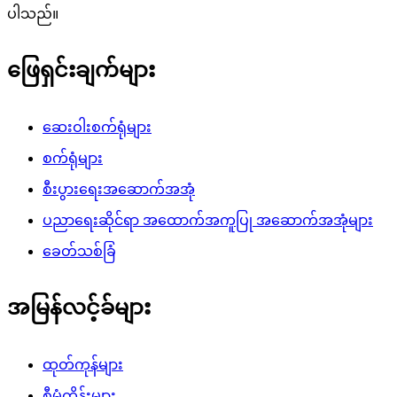
ပါသည်။
ဖြေရှင်းချက်များ
ဆေးဝါးစက်ရုံများ
စက်ရုံများ
စီးပွားရေးအဆောက်အအုံ
ပညာရေးဆိုင်ရာ အထောက်အကူပြု အဆောက်အအုံများ
ခေတ်သစ်ခြံ
အမြန်လင့်ခ်များ
ထုတ်ကုန်များ
စီမံကိန်းများ