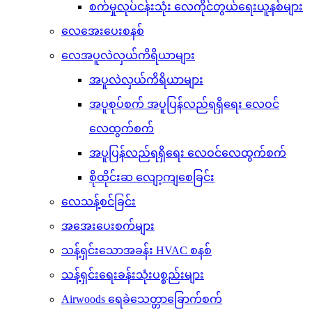
စက်မှုလုပ်ငန်းသုံး လေကိုင်တွယ်ရေးယူနစ်များ
လေအေးပေးစနစ်
လေအပူလဲလှယ်ကိရိယာများ
အပူလဲလှယ်ကိရိယာများ
အပူစုပ်စက် အပူပြန်လည်ရရှိရေး လေဝင်
လေထွက်စက်
အပူပြန်လည်ရရှိရေး လေဝင်လေထွက်စက်
စိုထိုင်းဆ လျော့ကျစေခြင်း
လေသန့်စင်ခြင်း
အအေးပေးစက်များ
သန့်ရှင်းသောအခန်း HVAC စနစ်
သန့်ရှင်းရေးခန်းသုံးပစ္စည်းများ
Airwoods ရေခဲသေတ္တာခြောက်စက်