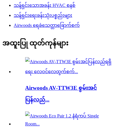
သန့်ရှင်းသောအခန်း HVAC စနစ်
သန့်ရှင်းရေးခန်းသုံးပစ္စည်းများ
Airwoods ရေခဲသေတ္တာခြောက်စက်
အထူးပြု ထုတ်ကုန်များ
Airwoods AV-TTW3E စွမ်းအင်
ပြန်လည်...