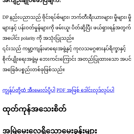
အကျဉ်းချုပ်ဖော်ပြချက်:
DP နည်းပညာသည် ဗိုင်းရပ်စ်များ၊ ဘက်တီးရီးယားများ၊ မှိုများ၊ မှို
များနှင့် ပန်းဝတ်မှုန်များကို ဖမ်းယူ၊ ပိတ်ဆို့ပြီး ဖယ်ရှားရန်အတွက်
အပေါင်း polarity ကို အသုံးပြုသည်။
၎င်းသည် ကမ္ဘာ့ကျန်းမာရေးအဖွဲ့နှင့် ကုလသမဂ္ဂစားနပ်ရိက္ခာနှင့်
စိုက်ပျိုးရေးအဖွဲ့မှ ဘေးကင်းကြောင်း အတည်ပြုထားသော အပင်
အခြေခံပစ္စည်းတစ်ခုဖြစ်သည်။
ကျွန်ုပ်တို့ထံ အီးမေးလ်ပို့ပါ
PDF အဖြစ် ဒေါင်းလုဒ်လုပ်ပါ
ထုတ်ကုန်အသေးစိတ်
အမြဲမေးလေ့ရှိသောမေးခွန်းများ