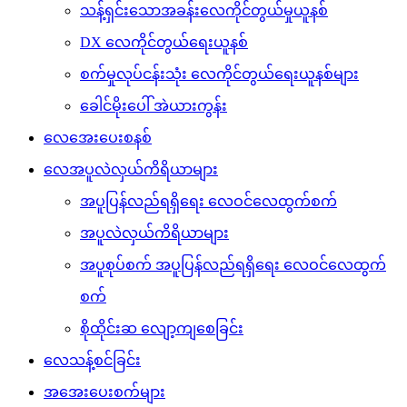
သန့်ရှင်းသောအခန်းလေကိုင်တွယ်မှုယူနစ်
DX လေကိုင်တွယ်ရေးယူနစ်
စက်မှုလုပ်ငန်းသုံး လေကိုင်တွယ်ရေးယူနစ်များ
ခေါင်မိုးပေါ် အဲယားကွန်း
လေအေးပေးစနစ်
လေအပူလဲလှယ်ကိရိယာများ
အပူပြန်လည်ရရှိရေး လေဝင်လေထွက်စက်
အပူလဲလှယ်ကိရိယာများ
အပူစုပ်စက် အပူပြန်လည်ရရှိရေး လေဝင်လေထွက်
စက်
စိုထိုင်းဆ လျော့ကျစေခြင်း
လေသန့်စင်ခြင်း
အအေးပေးစက်များ