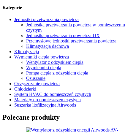
Kategorie
Jednostki przetwarzania powietrza
Jednostka przetwarzania powietrza w pomieszczeniu
czystym
Jednostka przetwarzania powietrza DX
Przemysłowe jednostki przetwarzania powietrza
Klimatyzacja dachowa
Klimatyzacja
Wymienniki ciepła powietrza
Wentylator z odzyskiem ciepła
Wymienniki ciepła
Pompa ciepła z odzyskiem ciepła
Osuszanie
Oczyszczanie powietrza
Chłodziarki
System HVAC do pomieszczeń czystych
Materiały do ​​pomieszczeń czystych
Suszarka liofilizacyjna Airwoods
Polecane produkty