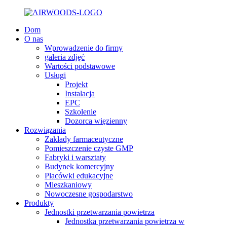
Dom
O nas
Wprowadzenie do firmy
galeria zdjęć
Wartości podstawowe
Usługi
Projekt
Instalacja
EPC
Szkolenie
Dozorca więzienny
Rozwiązania
Zakłady farmaceutyczne
Pomieszczenie czyste GMP
Fabryki i warsztaty
Budynek komercyjny
Placówki edukacyjne
Mieszkaniowy
Nowoczesne gospodarstwo
Produkty
Jednostki przetwarzania powietrza
Jednostka przetwarzania powietrza w