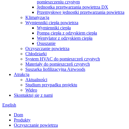
pomieszczeniu czystym
Jednostka przetwarzania powietrza DX
Przemysłowe jednostki przetwarzania powietrza
Klimatyzacja
Wymienniki ciepła powietrza
Wymienniki ciepła
Pompa ciepła z odzyskiem ciepła
Wentylator z odzyskiem ciepła
Osuszanie
Oczyszczanie powietrza
Chłodziarki
System HVAC do pomieszczeń czystych
Materiały do ​​pomieszczeń czystych
Suszarka liofilizacyjna Airwoods
Atrakcja
Aktualności
Studium przypadku projektu
Wideo
Skontaktuj się z nami
English
Dom
Produkty
Oczyszczanie powietrza