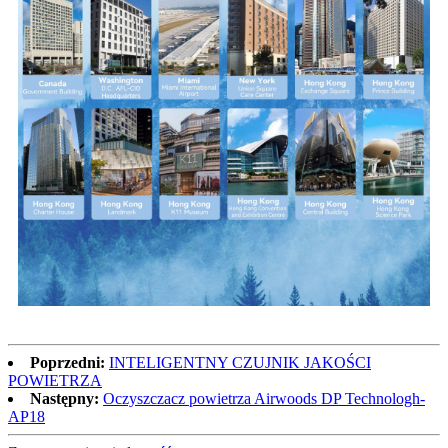
Poprzedni:
INTELIGENTNY CZUJNIK JAKOŚCI
POWIETRZA
Następny:
Oczyszczacz powietrza Airwoods DP Technologh-
AP18