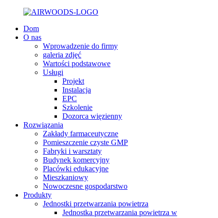
Dom
O nas
Wprowadzenie do firmy
galeria zdjęć
Wartości podstawowe
Usługi
Projekt
Instalacja
EPC
Szkolenie
Dozorca więzienny
Rozwiązania
Zakłady farmaceutyczne
Pomieszczenie czyste GMP
Fabryki i warsztaty
Budynek komercyjny
Placówki edukacyjne
Mieszkaniowy
Nowoczesne gospodarstwo
Produkty
Jednostki przetwarzania powietrza
Jednostka przetwarzania powietrza w