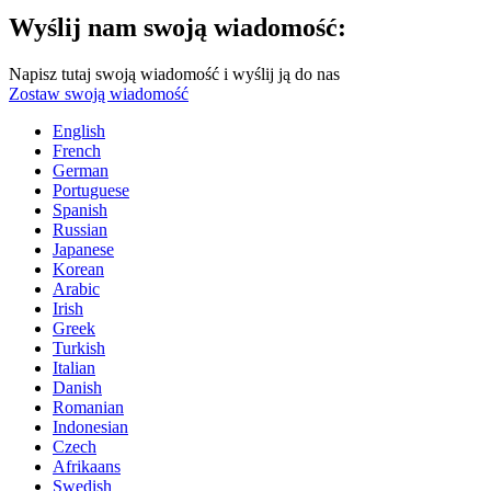
Wyślij nam swoją wiadomość:
Napisz tutaj swoją wiadomość i wyślij ją do nas
Zostaw swoją wiadomość
English
French
German
Portuguese
Spanish
Russian
Japanese
Korean
Arabic
Irish
Greek
Turkish
Italian
Danish
Romanian
Indonesian
Czech
Afrikaans
Swedish