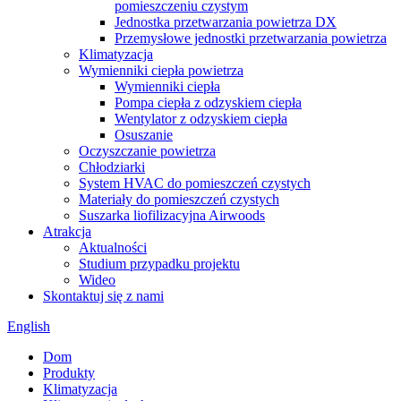
pomieszczeniu czystym
Jednostka przetwarzania powietrza DX
Przemysłowe jednostki przetwarzania powietrza
Klimatyzacja
Wymienniki ciepła powietrza
Wymienniki ciepła
Pompa ciepła z odzyskiem ciepła
Wentylator z odzyskiem ciepła
Osuszanie
Oczyszczanie powietrza
Chłodziarki
System HVAC do pomieszczeń czystych
Materiały do ​​pomieszczeń czystych
Suszarka liofilizacyjna Airwoods
Atrakcja
Aktualności
Studium przypadku projektu
Wideo
Skontaktuj się z nami
English
Dom
Produkty
Klimatyzacja