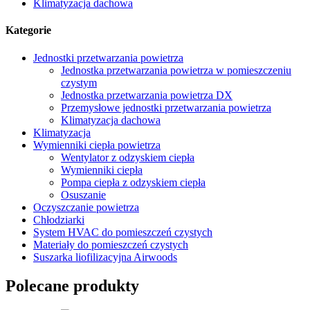
Klimatyzacja dachowa
Kategorie
Jednostki przetwarzania powietrza
Jednostka przetwarzania powietrza w pomieszczeniu
czystym
Jednostka przetwarzania powietrza DX
Przemysłowe jednostki przetwarzania powietrza
Klimatyzacja dachowa
Klimatyzacja
Wymienniki ciepła powietrza
Wentylator z odzyskiem ciepła
Wymienniki ciepła
Pompa ciepła z odzyskiem ciepła
Osuszanie
Oczyszczanie powietrza
Chłodziarki
System HVAC do pomieszczeń czystych
Materiały do ​​pomieszczeń czystych
Suszarka liofilizacyjna Airwoods
Polecane produkty