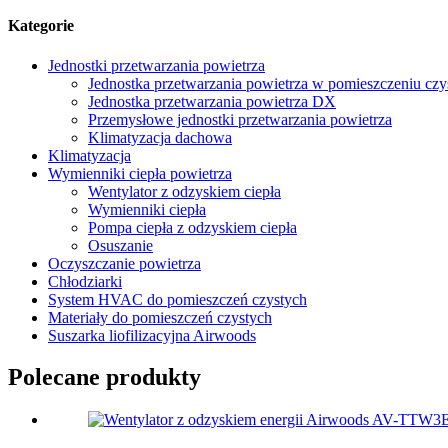
Kategorie
Jednostki przetwarzania powietrza
Jednostka przetwarzania powietrza w pomieszczeniu cz
Jednostka przetwarzania powietrza DX
Przemysłowe jednostki przetwarzania powietrza
Klimatyzacja dachowa
Klimatyzacja
Wymienniki ciepła powietrza
Wentylator z odzyskiem ciepła
Wymienniki ciepła
Pompa ciepła z odzyskiem ciepła
Osuszanie
Oczyszczanie powietrza
Chłodziarki
System HVAC do pomieszczeń czystych
Materiały do ​​pomieszczeń czystych
Suszarka liofilizacyjna Airwoods
Polecane produkty