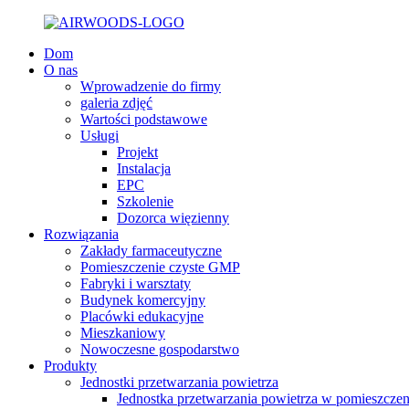
Dom
O nas
Wprowadzenie do firmy
galeria zdjęć
Wartości podstawowe
Usługi
Projekt
Instalacja
EPC
Szkolenie
Dozorca więzienny
Rozwiązania
Zakłady farmaceutyczne
Pomieszczenie czyste GMP
Fabryki i warsztaty
Budynek komercyjny
Placówki edukacyjne
Mieszkaniowy
Nowoczesne gospodarstwo
Produkty
Jednostki przetwarzania powietrza
Jednostka przetwarzania powietrza w pomieszcze