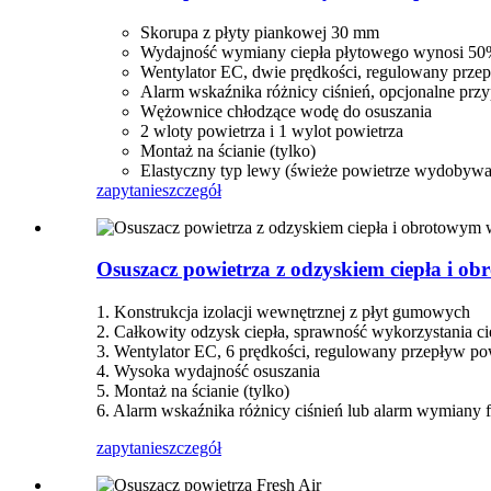
Skorupa z płyty piankowej 30 mm
Wydajność wymiany ciepła płytowego wynosi 50
Wentylator EC, dwie prędkości, regulowany przep
Alarm wskaźnika różnicy ciśnień, opcjonalne przy
Wężownice chłodzące wodę do osuszania
2 wloty powietrza i 1 wylot powietrza
Montaż na ścianie (tylko)
Elastyczny typ lewy (świeże powietrze wydobywa 
zapytanie
szczegół
Osuszacz powietrza z odzyskiem ciepła i o
1. Konstrukcja izolacji wewnętrznej z płyt gumowych
2. Całkowity odzysk ciepła, sprawność wykorzystania 
3. Wentylator EC, 6 prędkości, regulowany przepływ pow
4. Wysoka wydajność osuszania
5. Montaż na ścianie (tylko)
6. Alarm wskaźnika różnicy ciśnień lub alarm wymiany fi
zapytanie
szczegół