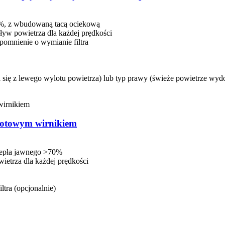
%, z wbudowaną tacą ociekową
ływ powietrza dla każdej prędkości
pomnienie o wymianie filtra
się z lewego wylotu powietrza) lub typ prawy (świeże powietrze wyd
brotowym wirnikiem
ciepła jawnego >70%
ietrza dla każdej prędkości
ltra (opcjonalnie)