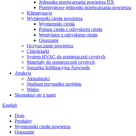
Jednostka przetwarzania powietrza DX
Przemysłowe jednostki przetwarzania powietrza
Klimatyzacja
Wymienniki ciepła powietrza
Wymienniki ciepła
Pompa ciepła z odzyskiem ciepła
Wentylator z odzyskiem ciepła
Osuszanie
Oczyszczanie powietrza
Chłodziarki
System HVAC do pomieszczeń czystych
Materiały do ​​pomieszczeń czystych
Suszarka liofilizacyjna Airwoods
Atrakcja
Aktualności
Studium przypadku projektu
Wideo
Skontaktuj się z nami
English
Dom
Produkty
Wymienniki ciepła powietrza
Osuszanie