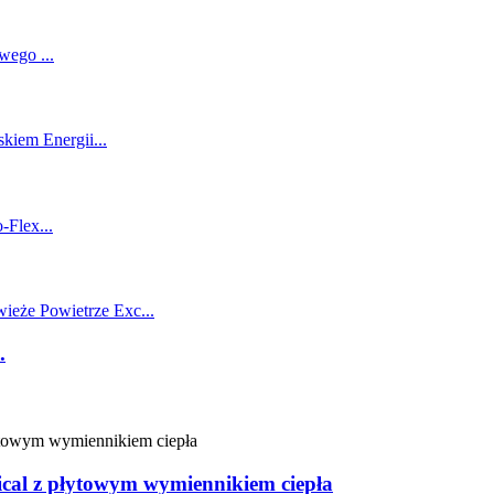
.
tical z płytowym wymiennikiem ciepła