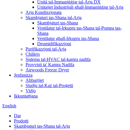
Unità tal-Immaniġġjar tal-Arja DX
Unitajiet Industrijali għall-Immaniġġjar tal-Arja
Arja Kundizzjonata
Skambjaturi tas-Sħana tal-Arja
Skambjaturi tas-Sħana
Ventilatur tal-Irkupru tas-Sħana tal-Pompa tas-
Sħana
Ventilatur għall-Irkupru tas-Sħana
Deumidifikazzjoni
Purifikazzjoni tal-Arja
Chillers
Sistema tal-HVAC tal-kamra nadifa
Provvisti ta' Kamra Nadifa
Airwoods Freeze Dryer
Jenfasizza
Aħbarijiet
Studju tal-Każ tal-Proġetti
Vidjo
Ikkuntattjana
English
Dar
Prodotti
Skambjaturi tas-Sħana tal-Arja