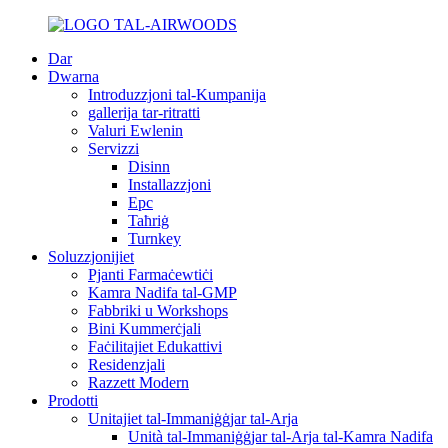
Dar
Dwarna
Introduzzjoni tal-Kumpanija
gallerija tar-ritratti
Valuri Ewlenin
Servizzi
Disinn
Installazzjoni
Epc
Taħriġ
Turnkey
Soluzzjonijiet
Pjanti Farmaċewtiċi
Kamra Nadifa tal-GMP
Fabbriki u Workshops
Bini Kummerċjali
Faċilitajiet Edukattivi
Residenzjali
Razzett Modern
Prodotti
Unitajiet tal-Immaniġġjar tal-Arja
Unità tal-Immaniġġjar tal-Arja tal-Kamra Nadifa