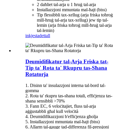
2 daħliet tal-arja u 1 ħruġ tal-arja
Installazzjoni mmuntata mal-ħajt (biss)
Tip flessibbli tax-xellug (arja friska toħroġ
mill-ħruġ tal-arja tax-xellug) jew tip tal-
lemin (arja friska toħroġ mill-ħruġ tal-arja
tal-lemin)
inkjesta
dettall
Deumidifikatur tal-Arja Friska tat-
Tip ta' Rota ta' Rkupru tas-Sħana
Rotatorja
1. Disinn ta' insulazzjoni interna tal-bord tal-
gomma
2. Rota ta' rkupru tas-sħana totali, effiċjenza tas-
sħana sensibbli >70%
3. Fann EC, 6 veloċitajiet, fluss tal-arja
aġġustabbli għal kull veloċità
4. Deumidifikazzjoni b'effiċjenza għolja
5. Installazzjoni mmuntata mal-ħajt (biss)
6. Allarm tal-gauge tad-differenza fil-pressjoni