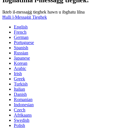
Ikteb il-messaġġ tiegħek hawn u ibgħatu lilna
Ħalli l-Messaġġ Tiegħek
English
French
German
Portuguese
Spanish
Russian
Japanese
Korean
Arabic
Irish
Greek
Turkish
Italian
Danish
Romanian
Indonesian
Czech
Afrikaans
Swedish
Polish