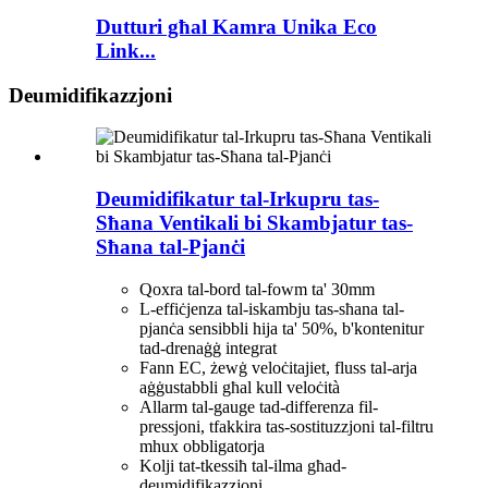
Dutturi għal Kamra Unika Eco
Link...
Deumidifikazzjoni
Deumidifikatur tal-Irkupru tas-
Sħana Ventikali bi Skambjatur tas-
Sħana tal-Pjanċi
Qoxra tal-bord tal-fowm ta' 30mm
L-effiċjenza tal-iskambju tas-sħana tal-
pjanċa sensibbli hija ta' 50%, b'kontenitur
tad-drenaġġ integrat
Fann EC, żewġ veloċitajiet, fluss tal-arja
aġġustabbli għal kull veloċità
Allarm tal-gauge tad-differenza fil-
pressjoni, tfakkira tas-sostituzzjoni tal-filtru
mhux obbligatorja
Kolji tat-tkessiħ tal-ilma għad-
deumidifikazzjoni