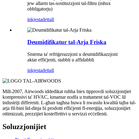
jew allarm tas-sostituzzjoni tal-filtru (mhux
obbligatorju)
inkjesta
dettall
Deumidifikatur tal-Arja Friska
Sistema ta' refriġerazzjoni u deumidifikazzjoni
aktar effiċjenti, stabbli u affidabbli
inkjesta
dettall
Mill-2007, Airwoods iddedikat ruħha biex tipprovdi soluzzjonijiet
komprensivi ta' HVAC, kmamar nodfa u trattament tal-VOC lil
industriji differenti. L-għan tagħna huwa li nwasslu kwalità tajba tal-
arja fil-bini lid-dinja bi prodotti effiċjenti fl-enerġija, soluzzjonijiet
ottimizzati, prezzijiet kosteffettivi u servizzi eċċellenti.
Soluzzjonijiet