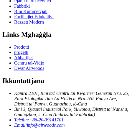
Pjanti Farmaċewtiċi
Fabbriki
Bini Kummerċjali
Faċilitajiet Edukattivi
Razzett Modern
Links Mgħaġġla
Prodotti
proġetti
Aħbarijiet
Ċentru tal-Vidjo
Dwar Airwoods
Ikkuntattjana
Kamra 2101, Bini taċ-Ċentru tal-Kwartieri Ġenerali Nru. 25,
Park Ekoloġiku Tian An Hi-Tech, Nru. 555 Panyu Ave,
Distrett ta' Panyu, Guangzhou, iċ-Ċina
Bini 3, Qiaotai Industrial Park, Yuwotou, Distrett ta' Nansha,
Guangzhou, iċ-Ċina (Indirizz tal-Fabbrika)
Telefon:
+86-20-39141701
Email:
info@airwoods.com