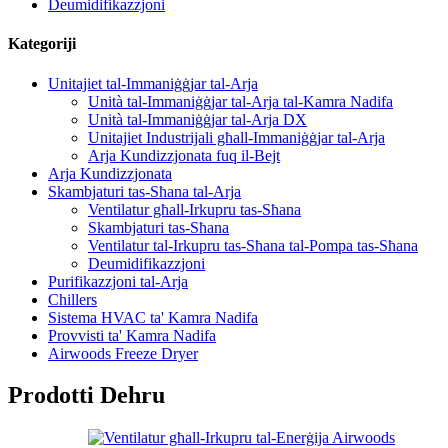
Deumidifikazzjoni
Kategoriji
Unitajiet tal-Immaniġġjar tal-Arja
Unità tal-Immaniġġjar tal-Arja tal-Kamra Nadifa
Unità tal-Immaniġġjar tal-Arja DX
Unitajiet Industrijali għall-Immaniġġjar tal-Arja
Arja Kundizzjonata fuq il-Bejt
Arja Kundizzjonata
Skambjaturi tas-Sħana tal-Arja
Ventilatur għall-Irkupru tas-Sħana
Skambjaturi tas-Sħana
Ventilatur tal-Irkupru tas-Sħana tal-Pompa tas-Sħana
Deumidifikazzjoni
Purifikazzjoni tal-Arja
Chillers
Sistema HVAC ta' Kamra Nadifa
Provvisti ta' Kamra Nadifa
Airwoods Freeze Dryer
Prodotti Dehru