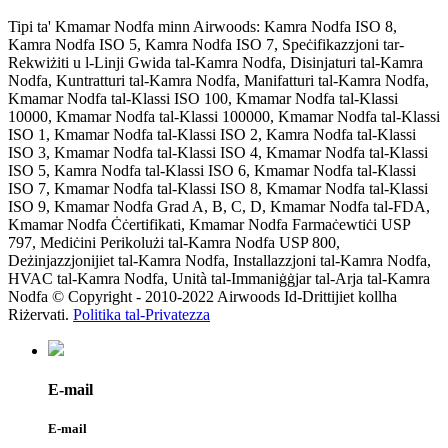
Tipi ta' Kmamar Nodfa minn Airwoods: Kamra Nodfa ISO 8,
Kamra Nodfa ISO 5, Kamra Nodfa ISO 7, Speċifikazzjoni tar-
Rekwiżiti u l-Linji Gwida tal-Kamra Nodfa, Disinjaturi tal-Kamra
Nodfa, Kuntratturi tal-Kamra Nodfa, Manifatturi tal-Kamra Nodfa,
Kmamar Nodfa tal-Klassi ISO 100, Kmamar Nodfa tal-Klassi
10000, Kmamar Nodfa tal-Klassi 100000, Kmamar Nodfa tal-Klassi
ISO 1, Kmamar Nodfa tal-Klassi ISO 2, Kamra Nodfa tal-Klassi
ISO 3, Kmamar Nodfa tal-Klassi ISO 4, Kmamar Nodfa tal-Klassi
ISO 5, Kamra Nodfa tal-Klassi ISO 6, Kmamar Nodfa tal-Klassi
ISO 7, Kmamar Nodfa tal-Klassi ISO 8, Kmamar Nodfa tal-Klassi
ISO 9, Kmamar Nodfa Grad A, B, C, D, Kmamar Nodfa tal-FDA,
Kmamar Nodfa Ċċertifikati, Kmamar Nodfa Farmaċewtiċi USP
797, Mediċini Perikolużi tal-Kamra Nodfa USP 800,
Deżinjazzjonijiet tal-Kamra Nodfa, Installazzjoni tal-Kamra Nodfa,
HVAC tal-Kamra Nodfa, Unità tal-Immaniġġjar tal-Arja tal-Kamra
Nodfa © Copyright - 2010-2022 Airwoods Id-Drittijiet kollha
Riżervati.
Politika tal-Privatezza
E-mail
E-mail