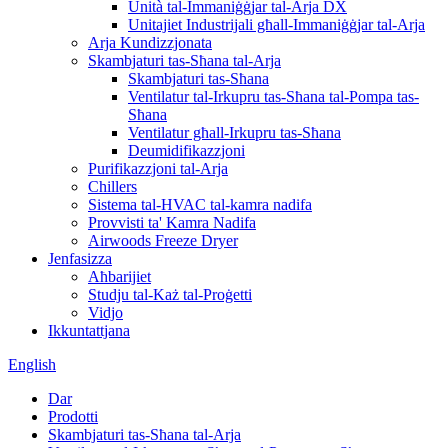
Unità tal-Immaniġġjar tal-Arja DX
Unitajiet Industrijali għall-Immaniġġjar tal-Arja
Arja Kundizzjonata
Skambjaturi tas-Sħana tal-Arja
Skambjaturi tas-Sħana
Ventilatur tal-Irkupru tas-Sħana tal-Pompa tas-
Sħana
Ventilatur għall-Irkupru tas-Sħana
Deumidifikazzjoni
Purifikazzjoni tal-Arja
Chillers
Sistema tal-HVAC tal-kamra nadifa
Provvisti ta' Kamra Nadifa
Airwoods Freeze Dryer
Jenfasizza
Aħbarijiet
Studju tal-Każ tal-Proġetti
Vidjo
Ikkuntattjana
English
Dar
Prodotti
Skambjaturi tas-Sħana tal-Arja