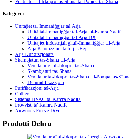
Ventilatur tal-Irkupru tas-Sħana tal-Pompa tas-Sħana
Kategoriji
Unitajiet tal-Immaniġġjar tal-Arja
Unità tal-Immaniġġjar tal-Arja tal-Kamra Nadifa
Unità tal-Immaniġġjar tal-Arja DX
Unitajiet Industrijali għall-Immaniġġjar tal-Arja
Arja Kundizzjonata fuq il-Bejt
Arja Kundizzjonata
Skambjaturi tas-Sħana tal-Arja
Ventilatur għall-Irkupru tas-Sħana
Skambjaturi tas-Sħana
Ventilatur tal-Irkupru tas-Sħana tal-Pompa tas-Sħana
Deumidifikazzjoni
Purifikazzjoni tal-Arja
Chillers
Sistema HVAC ta' Kamra Nadifa
Provvisti ta' Kamra Nadifa
Airwoods Freeze Dryer
Prodotti Dehru