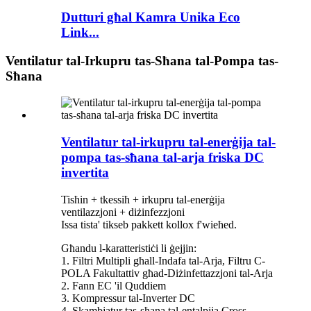
Dutturi għal Kamra Unika Eco
Link...
Ventilatur tal-Irkupru tas-Sħana tal-Pompa tas-
Sħana
Ventilatur tal-irkupru tal-enerġija tal-
pompa tas-sħana tal-arja friska DC
invertita
Tisħin + tkessiħ + irkupru tal-enerġija
ventilazzjoni + diżinfezzjoni
Issa tista' tikseb pakkett kollox f'wieħed.
Għandu l-karatteristiċi li ġejjin:
1. Filtri Multipli għall-Indafa tal-Arja, Filtru C-
POLA Fakultattiv għad-Diżinfettazzjoni tal-Arja
2. Fann EC 'il Quddiem
3. Kompressur tal-Inverter DC
4. Skambjatur tas-sħana tal-entalpija Cross