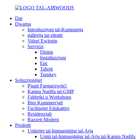
Dar
Dwarna
Introduzzjoni tal-Kumpanija
gallerija tar-ritratti
Valuri Ewlenin
Servizzi
Disinn
Installazzjoni
Epc
Taħriġ
Turnkey
Soluzzjonijiet
Pjanti Farmaċewtiċi
Kamra Nadifa tal-GMP
Fabbriki u Workshops
Bini Kummerċjali
Faċilitajiet Edukattivi
Residenzjali
Razzett Modern
Prodotti
Unitajiet tal-Immaniġġjar tal-Arja
Unità tal-Immaniġġjar tal-Arja tal-Kamra Nadifa