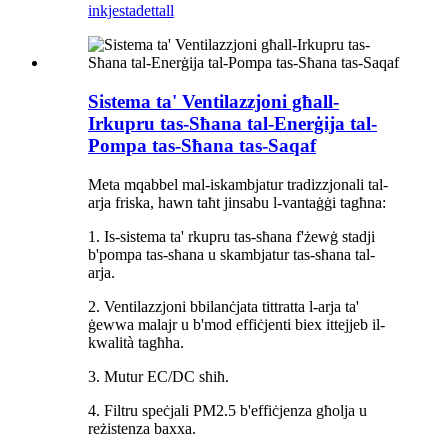
inkjesta
dettall
Sistema ta' Ventilazzjoni għall-
Irkupru tas-Sħana tal-Enerġija tal-
Pompa tas-Sħana tas-Saqaf
Meta mqabbel mal-iskambjatur tradizzjonali tal-
arja friska, hawn taħt jinsabu l-vantaġġi tagħna:
1. Is-sistema ta' rkupru tas-sħana f'żewġ stadji
b'pompa tas-sħana u skambjatur tas-sħana tal-
arja.
2. Ventilazzjoni bbilanċjata tittratta l-arja ta'
ġewwa malajr u b'mod effiċjenti biex ittejjeb il-
kwalità tagħha.
3. Mutur EC/DC sħiħ.
4. Filtru speċjali PM2.5 b'effiċjenza għolja u
reżistenza baxxa.