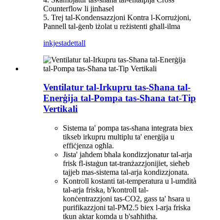
Counterflow li jinħasel
5. Trej tal-Kondensazzjoni Kontra l-Korrużjoni,
Pannell tal-ġenb iżolat u reżistenti għall-ilma
inkjesta
dettall
Ventilatur tal-Irkupru tas-Sħana tal-
Enerġija tal-Pompa tas-Sħana tat-Tip
Vertikali
Sistema ta' pompa tas-sħana integrata biex
tikseb irkupru multiplu ta' enerġija u
effiċjenza ogħla.
Jista' jaħdem bħala kondizzjonatur tal-arja
frisk fl-istaġun tat-tranżazzjonijiet, sieħeb
tajjeb mas-sistema tal-arja kondizzjonata.
Kontroll kostanti tat-temperatura u l-umdità
tal-arja friska, b'kontroll tal-
konċentrazzjoni tas-CO2, gass ta' ħsara u
purifikazzjoni tal-PM2.5 biex l-arja friska
tkun aktar komda u b'saħħitha.