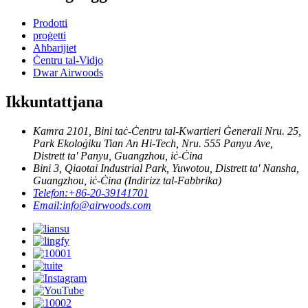
Prodotti
proġetti
Aħbarijiet
Ċentru tal-Vidjo
Dwar Airwoods
Ikkuntattjana
Kamra 2101, Bini taċ-Ċentru tal-Kwartieri Ġenerali Nru. 25,
Park Ekoloġiku Tian An Hi-Tech, Nru. 555 Panyu Ave,
Distrett ta' Panyu, Guangzhou, iċ-Ċina
Bini 3, Qiaotai Industrial Park, Yuwotou, Distrett ta' Nansha,
Guangzhou, iċ-Ċina (Indirizz tal-Fabbrika)
Telefon:
+86-20-39141701
Email:
info@airwoods.com