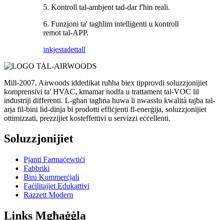
5. Kontroll tal-ambjent tad-dar f'ħin reali.
6. Funzjoni ta' tagħlim intelliġenti u kontroll
remot tal-APP.
inkjesta
dettall
Mill-2007, Airwoods iddedikat ruħha biex tipprovdi soluzzjonijiet
komprensivi ta' HVAC, kmamar nodfa u trattament tal-VOC lil
industriji differenti. L-għan tagħna huwa li nwasslu kwalità tajba tal-
arja fil-bini lid-dinja bi prodotti effiċjenti fl-enerġija, soluzzjonijiet
ottimizzati, prezzijiet kosteffettivi u servizzi eċċellenti.
Soluzzjonijiet
Pjanti Farmaċewtiċi
Fabbriki
Bini Kummerċjali
Faċilitajiet Edukattivi
Razzett Modern
Links Mgħaġġla