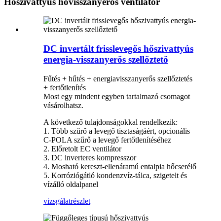
Hőszivattyús hővisszanyerős ventilátor
DC invertált frisslevegős hőszivattyús
energia-visszanyerős szellőztető
Fűtés + hűtés + energiavisszanyerős szellőztetés
+ fertőtlenítés
Most egy mindent egyben tartalmazó csomagot
vásárolhatsz.
A következő tulajdonságokkal rendelkezik:
1. Több szűrő a levegő tisztaságáért, opcionális
C-POLA szűrő a levegő fertőtlenítéséhez
2. Előretolt EC ventilátor
3. DC inverteres kompresszor
4. Mosható kereszt-ellenáramú entalpia hőcserélő
5. Korróziógátló kondenzvíz-tálca, szigetelt és
vízálló oldalpanel
vizsgálat
részlet