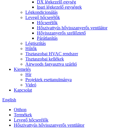
DX légkezelő egység
Ipari légkezelő egységek
Légkondicionálás
Levegő hőcserélők
Hőcserélők
Hőszivattyús hővisszanyerős ventilátor
Hővisszanyerős szellőztető
Párátlanítás
Légtisztítás
Hűtők
Tisztaszobai HVAC rendszer
Tisztaszobai kellékek
Airwoods fagyasztva szárító
Kiemelés
Hír
Projektek esettanulmánya
Videó
Kapcsolat
English
Otthon
Termékek
Levegő hőcserélők
Hőszivattyús hővisszanyerős ventilátor