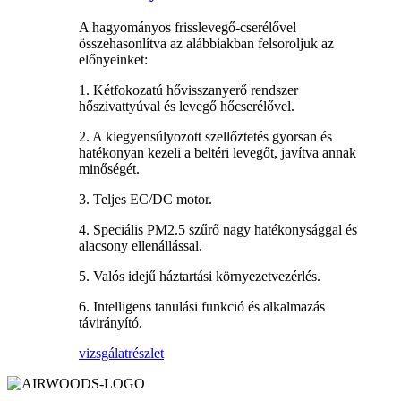
A hagyományos frisslevegő-cserélővel
összehasonlítva az alábbiakban felsoroljuk az
előnyeinket:
1. Kétfokozatú hővisszanyerő rendszer
hőszivattyúval és levegő hőcserélővel.
2. A kiegyensúlyozott szellőztetés gyorsan és
hatékonyan kezeli a beltéri levegőt, javítva annak
minőségét.
3. Teljes EC/DC motor.
4. Speciális PM2.5 szűrő nagy hatékonysággal és
alacsony ellenállással.
5. Valós idejű háztartási környezetvezérlés.
6. Intelligens tanulási funkció és alkalmazás
távirányító.
vizsgálat
részlet