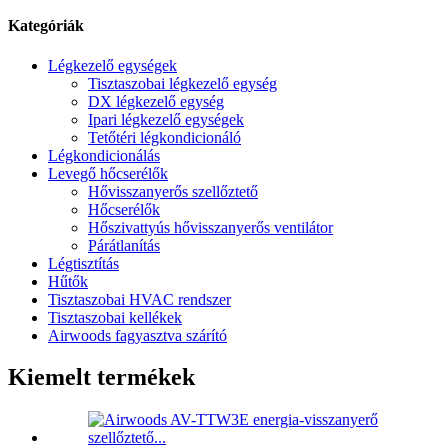
Kategóriák
Légkezelő egységek
Tisztaszobai légkezelő egység
DX légkezelő egység
Ipari légkezelő egységek
Tetőtéri légkondicionáló
Légkondicionálás
Levegő hőcserélők
Hővisszanyerős szellőztető
Hőcserélők
Hőszivattyús hővisszanyerős ventilátor
Párátlanítás
Légtisztítás
Hűtők
Tisztaszobai HVAC rendszer
Tisztaszobai kellékek
Airwoods fagyasztva szárító
Kiemelt termékek