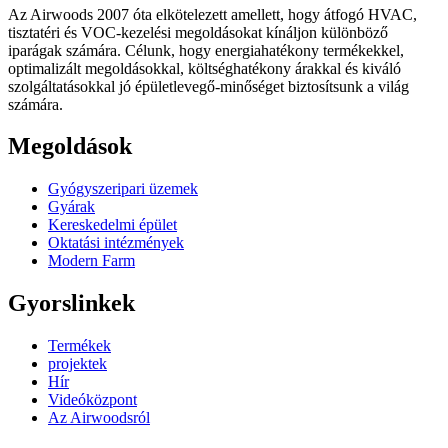
Az Airwoods 2007 óta elkötelezett amellett, hogy átfogó HVAC,
tisztatéri és VOC-kezelési megoldásokat kínáljon különböző
iparágak számára. Célunk, hogy energiahatékony termékekkel,
optimalizált megoldásokkal, költséghatékony árakkal és kiváló
szolgáltatásokkal jó épületlevegő-minőséget biztosítsunk a világ
számára.
Megoldások
Gyógyszeripari üzemek
Gyárak
Kereskedelmi épület
Oktatási intézmények
Modern Farm
Gyorslinkek
Termékek
projektek
Hír
Videóközpont
Az Airwoodsról