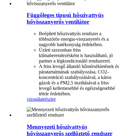
Függőleges típusú hőszivattyús
hővisszanyerős ventilátor
Beépített hőszivattyús rendszer a
többszörös energia-visszanyerés és a
nagyobb hatékonyság érdekében.
Üzleti szezonban friss
klímaberendezésként is használható, jó
partner a légkondicionáló rendszerrel.
A friss levegő állandó hőmérsékletének és
páratartalmának szabályozása, CO2-
koncentráció szabályozásával, a káros
gázok és a PM2,5 tisztításával a friss
levegő kellemesebbé és egészségesebbé
tétele érdekében.
vizsgálat
részlet
Mennyezeti hőszivattyús
hővisszanyerős szellőztető rendszer