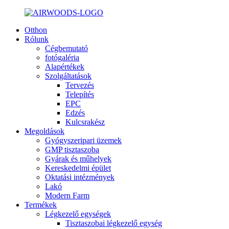
Otthon
Rólunk
Cégbemutató
fotógaléria
Alapértékek
Szolgáltatások
Tervezés
Telepítés
EPC
Edzés
Kulcsrakész
Megoldások
Gyógyszeripari üzemek
GMP tisztaszoba
Gyárak és műhelyek
Kereskedelmi épület
Oktatási intézmények
Lakó
Modern Farm
Termékek
Légkezelő egységek
Tisztaszobai légkezelő egység