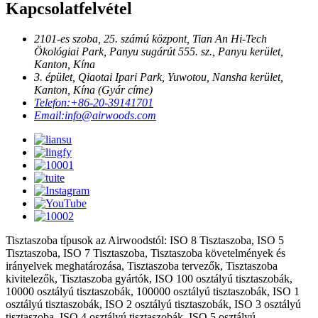
Kapcsolatfelvétel
2101-es szoba, 25. számú központ, Tian An Hi-Tech
Ökológiai Park, Panyu sugárút 555. sz., Panyu kerület,
Kanton, Kína
3. épület, Qiaotai Ipari Park, Yuwotou, Nansha kerület,
Kanton, Kína (Gyár címe)
Telefon:
+86-20-39141701
Email:
info@airwoods.com
Tisztaszoba típusok az Airwoodstól: ISO 8 Tisztaszoba, ISO 5
Tisztaszoba, ISO 7 Tisztaszoba, Tisztaszoba követelmények és
irányelvek meghatározása, Tisztaszoba tervezők, Tisztaszoba
kivitelezők, Tisztaszoba gyártók, ISO 100 osztályú tisztaszobák,
10000 osztályú tisztaszobák, 100000 osztályú tisztaszobák, ISO 1
osztályú tisztaszobák, ISO 2 osztályú tisztaszobák, ISO 3 osztályú
tisztaszoba, ISO 4 osztályú tisztaszobák, ISO 5 osztályú