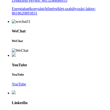
Légkezelő egység: 8613246848935
Energiahatékonysági/hőmérséklet-szabályozási faktor:
8618620893831
WeChat
WeChat
YouTube
YouTube
YouTube
LinkedIn