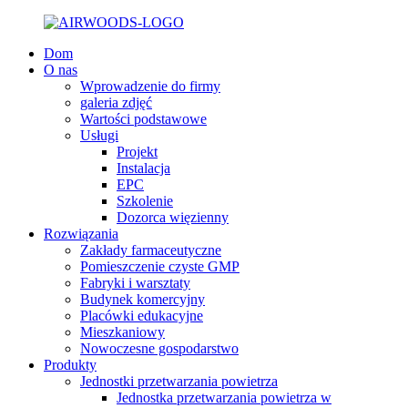
Dom
O nas
Wprowadzenie do firmy
galeria zdjęć
Wartości podstawowe
Usługi
Projekt
Instalacja
EPC
Szkolenie
Dozorca więzienny
Rozwiązania
Zakłady farmaceutyczne
Pomieszczenie czyste GMP
Fabryki i warsztaty
Budynek komercyjny
Placówki edukacyjne
Mieszkaniowy
Nowoczesne gospodarstwo
Produkty
Jednostki przetwarzania powietrza
Jednostka przetwarzania powietrza w