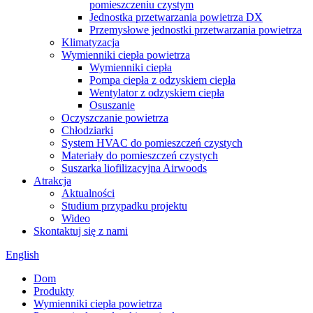
pomieszczeniu czystym
Jednostka przetwarzania powietrza DX
Przemysłowe jednostki przetwarzania powietrza
Klimatyzacja
Wymienniki ciepła powietrza
Wymienniki ciepła
Pompa ciepła z odzyskiem ciepła
Wentylator z odzyskiem ciepła
Osuszanie
Oczyszczanie powietrza
Chłodziarki
System HVAC do pomieszczeń czystych
Materiały do ​​pomieszczeń czystych
Suszarka liofilizacyjna Airwoods
Atrakcja
Aktualności
Studium przypadku projektu
Wideo
Skontaktuj się z nami
English
Dom
Produkty
Wymienniki ciepła powietrza