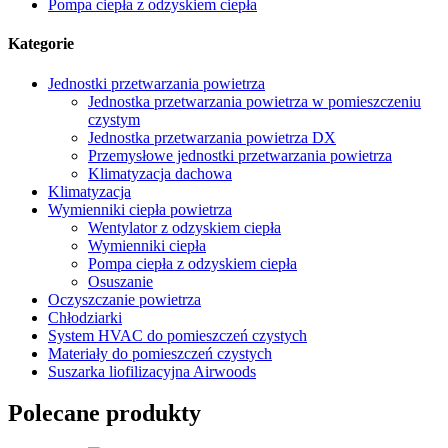
Pompa ciepła z odzyskiem ciepła
Kategorie
Jednostki przetwarzania powietrza
Jednostka przetwarzania powietrza w pomieszczeniu
czystym
Jednostka przetwarzania powietrza DX
Przemysłowe jednostki przetwarzania powietrza
Klimatyzacja dachowa
Klimatyzacja
Wymienniki ciepła powietrza
Wentylator z odzyskiem ciepła
Wymienniki ciepła
Pompa ciepła z odzyskiem ciepła
Osuszanie
Oczyszczanie powietrza
Chłodziarki
System HVAC do pomieszczeń czystych
Materiały do ​​pomieszczeń czystych
Suszarka liofilizacyjna Airwoods
Polecane produkty