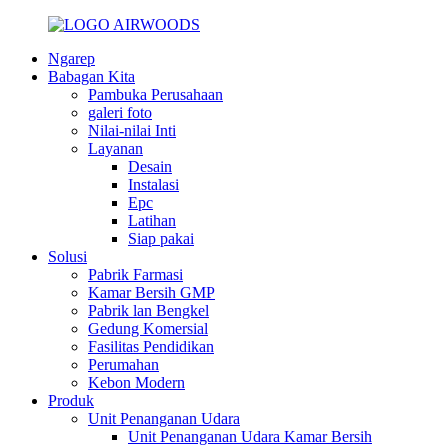
Ngarep
Babagan Kita
Pambuka Perusahaan
galeri foto
Nilai-nilai Inti
Layanan
Desain
Instalasi
Epc
Latihan
Siap pakai
Solusi
Pabrik Farmasi
Kamar Bersih GMP
Pabrik lan Bengkel
Gedung Komersial
Fasilitas Pendidikan
Perumahan
Kebon Modern
Produk
Unit Penanganan Udara
Unit Penanganan Udara Kamar Bersih