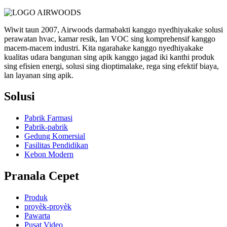
Wiwit taun 2007, Airwoods darmabakti kanggo nyedhiyakake solusi
perawatan hvac, kamar resik, lan VOC sing komprehensif kanggo
macem-macem industri. Kita ngarahake kanggo nyedhiyakake
kualitas udara bangunan sing apik kanggo jagad iki kanthi produk
sing efisien energi, solusi sing dioptimalake, rega sing efektif biaya,
lan layanan sing apik.
Solusi
Pabrik Farmasi
Pabrik-pabrik
Gedung Komersial
Fasilitas Pendidikan
Kebon Modern
Pranala Cepet
Produk
proyèk-proyèk
Pawarta
Pusat Video