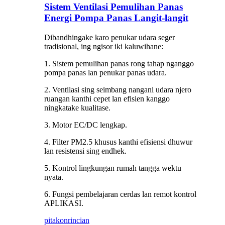
Sistem Ventilasi Pemulihan Panas
Energi Pompa Panas Langit-langit
Dibandhingake karo penukar udara seger
tradisional, ing ngisor iki kaluwihane:
1. Sistem pemulihan panas rong tahap nganggo
pompa panas lan penukar panas udara.
2. Ventilasi sing seimbang nangani udara njero
ruangan kanthi cepet lan efisien kanggo
ningkatake kualitase.
3. Motor EC/DC lengkap.
4. Filter PM2.5 khusus kanthi efisiensi dhuwur
lan resistensi sing endhek.
5. Kontrol lingkungan rumah tangga wektu
nyata.
6. Fungsi pembelajaran cerdas lan remot kontrol
APLIKASI.
pitakon
rincian