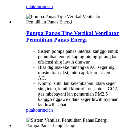
pitakon
rincian
Pompa Panas Tipe Vertikal Ventilator
Pemulihan Panas Energi
Sistem pompa panas internal kanggo entuk
pemulihan energi kaping pirang-pirang lan
efisiensi sing luwih dhuwur.
Bisa digunakake minangka AC seger ing
musim transaksi, mitra apik karo sistem
AC.
Kontrol suhu lan kelembapan udara seger
sing tetep, kanthi kontrol konsentrasi CO2,
gas mbebayani lan pemurnian PM2.5
kanggo nggawe udara seger luwih nyaman
lan luwih sehat.
pitakon
rincian