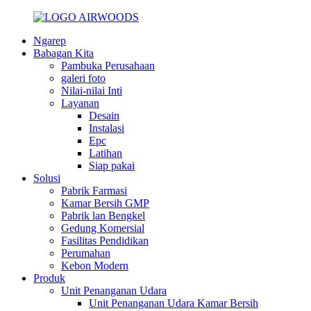
Ngarep
Babagan Kita
Pambuka Perusahaan
galeri foto
Nilai-nilai Inti
Layanan
Desain
Instalasi
Epc
Latihan
Siap pakai
Solusi
Pabrik Farmasi
Kamar Bersih GMP
Pabrik lan Bengkel
Gedung Komersial
Fasilitas Pendidikan
Perumahan
Kebon Modern
Produk
Unit Penanganan Udara
Unit Penanganan Udara Kamar Bersih