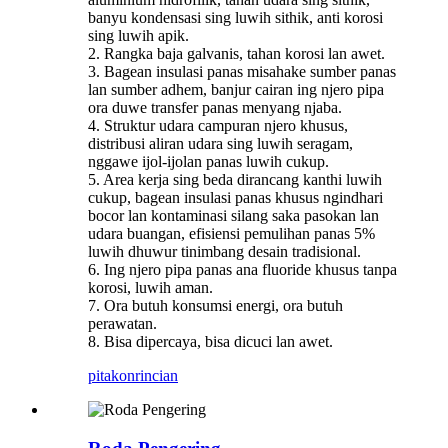
banyu kondensasi sing luwih sithik, anti korosi
sing luwih apik.
2. Rangka baja galvanis, tahan korosi lan awet.
3. Bagean insulasi panas misahake sumber panas
lan sumber adhem, banjur cairan ing njero pipa
ora duwe transfer panas menyang njaba.
4. Struktur udara campuran njero khusus,
distribusi aliran udara sing luwih seragam,
nggawe ijol-ijolan panas luwih cukup.
5. Area kerja sing beda dirancang kanthi luwih
cukup, bagean insulasi panas khusus ngindhari
bocor lan kontaminasi silang saka pasokan lan
udara buangan, efisiensi pemulihan panas 5%
luwih dhuwur tinimbang desain tradisional.
6. Ing njero pipa panas ana fluoride khusus tanpa
korosi, luwih aman.
7. Ora butuh konsumsi energi, ora butuh
perawatan.
8. Bisa dipercaya, bisa dicuci lan awet.
pitakon
rincian