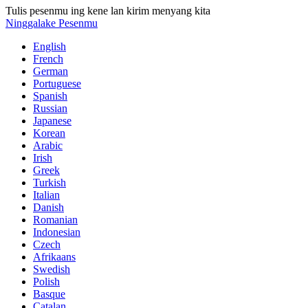
Tulis pesenmu ing kene lan kirim menyang kita
Ninggalake Pesenmu
English
French
German
Portuguese
Spanish
Russian
Japanese
Korean
Arabic
Irish
Greek
Turkish
Italian
Danish
Romanian
Indonesian
Czech
Afrikaans
Swedish
Polish
Basque
Catalan