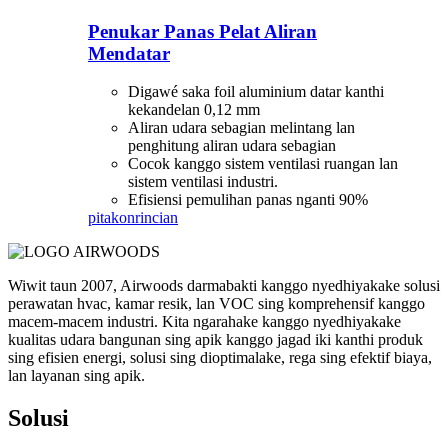
Penukar Panas Pelat Aliran
Mendatar
Digawé saka foil aluminium datar kanthi
kekandelan 0,12 mm
Aliran udara sebagian melintang lan
penghitung aliran udara sebagian
Cocok kanggo sistem ventilasi ruangan lan
sistem ventilasi industri.
Efisiensi pemulihan panas nganti 90%
pitakon
rincian
Wiwit taun 2007, Airwoods darmabakti kanggo nyedhiyakake solusi
perawatan hvac, kamar resik, lan VOC sing komprehensif kanggo
macem-macem industri. Kita ngarahake kanggo nyedhiyakake
kualitas udara bangunan sing apik kanggo jagad iki kanthi produk
sing efisien energi, solusi sing dioptimalake, rega sing efektif biaya,
lan layanan sing apik.
Solusi