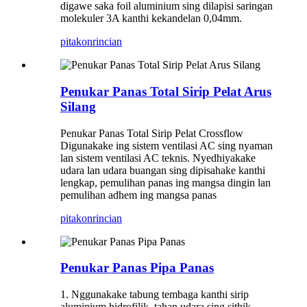
digawe saka foil aluminium sing dilapisi saringan
molekuler 3A kanthi kekandelan 0,04mm.
pitakon
rincian
Penukar Panas Total Sirip Pelat Arus
Silang
Penukar Panas Total Sirip Pelat Crossflow
Digunakake ing sistem ventilasi AC sing nyaman
lan sistem ventilasi AC teknis. Nyedhiyakake
udara lan udara buangan sing dipisahake kanthi
lengkap, pemulihan panas ing mangsa dingin lan
pemulihan adhem ing mangsa panas
pitakon
rincian
Penukar Panas Pipa Panas
1. Nggunakake tabung tembaga kanthi sirip
aluminium hidrofilik, tahan udara sing sithik,