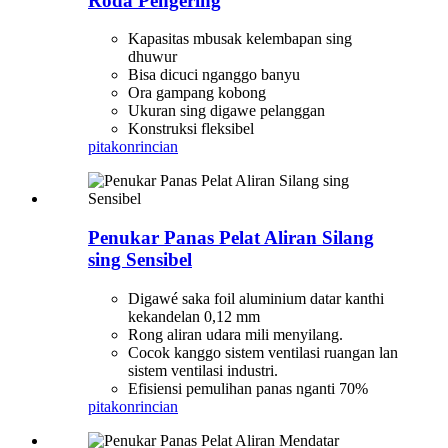
Roda Pengering
Kapasitas mbusak kelembapan sing
dhuwur
Bisa dicuci nganggo banyu
Ora gampang kobong
Ukuran sing digawe pelanggan
Konstruksi fleksibel
pitakon
rincian
Penukar Panas Pelat Aliran Silang
sing Sensibel
Digawé saka foil aluminium datar kanthi
kekandelan 0,12 mm
Rong aliran udara mili menyilang.
Cocok kanggo sistem ventilasi ruangan lan
sistem ventilasi industri.
Efisiensi pemulihan panas nganti 70%
pitakon
rincian