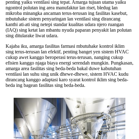
penting yaiku ventilasi sing tepat. Amarga tujuan utama yaiku
ngontrol polutan ing area manufaktur lan riset, bledug lan
mikroba minangka ancaman terus-terusan ing fasilitas kasebut,
mbutuhake sistem penyaringan lan ventilasi sing dirancang
kanthi ati-ati sing netepi standar kualitas udara njero ruangan
(IAQ) sing ketat lan mbantu nyuda paparan penyakit lan polutan
sing ditularake liwat udara.
Kajaba iku, amarga fasilitas farmasi mbutuhake kontrol iklim
sing terus-terusan lan efektif, penting banget yen sistem HVAC
cukup awet kanggo beroperasi terus-terusan, nanging cukup
efisien kanggo njaga biaya energi serendah mungkin. Pungkasan,
amarga area fasilitas sing beda-beda bakal duwe kabutuhan
ventilasi lan suhu sing unik dhewe-dhewe, sistem HVAC kudu
dirancang kanggo adaptasi karo syarat kontrol iklim sing beda-
beda ing bagean fasilitas sing beda-beda.