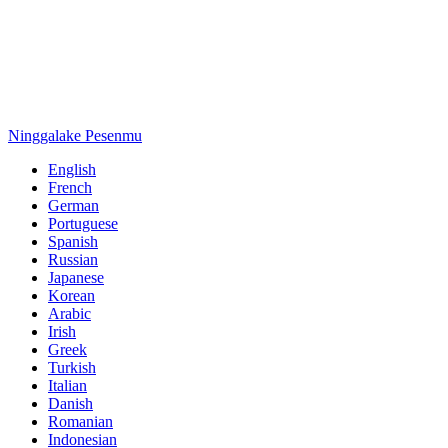
Ninggalake Pesenmu
English
French
German
Portuguese
Spanish
Russian
Japanese
Korean
Arabic
Irish
Greek
Turkish
Italian
Danish
Romanian
Indonesian