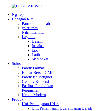
Ngarep
Babagan Kita
Pambuka Perusahaan
galeri foto
Nilai-nilai Inti
Layanan
Desain
Instalasi
Epc
Latihan
Siap pakai
Solusi
Pabrik Farmasi
Kamar Bersih GMP
Pabrik lan Bengkel
Gedung Komersial
Fasilitas Pendidikan
Perumahan
Kebon Modern
Produk
Unit Penanganan Udara
Unit Penanganan Udara Kamar Bersih