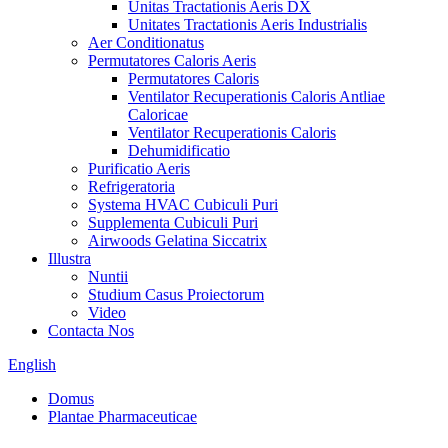
Unitas Tractationis Aeris DX
Unitates Tractationis Aeris Industrialis
Aer Conditionatus
Permutatores Caloris Aeris
Permutatores Caloris
Ventilator Recuperationis Caloris Antliae
Caloricae
Ventilator Recuperationis Caloris
Dehumidificatio
Purificatio Aeris
Refrigeratoria
Systema HVAC Cubiculi Puri
Supplementa Cubiculi Puri
Airwoods Gelatina Siccatrix
Illustra
Nuntii
Studium Casus Proiectorum
Video
Contacta Nos
English
Domus
Plantae Pharmaceuticae