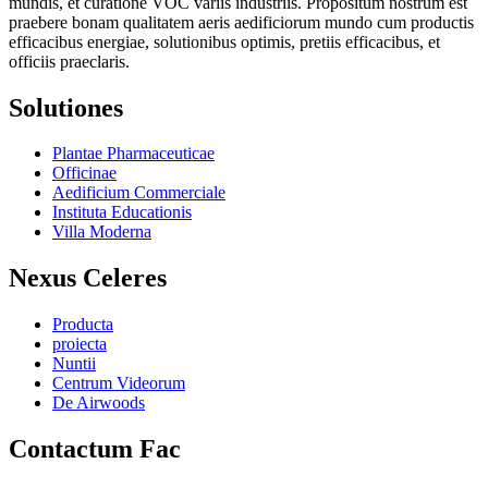
mundis, et curatione VOC variis industriis. Propositum nostrum est
praebere bonam qualitatem aeris aedificiorum mundo cum productis
efficacibus energiae, solutionibus optimis, pretiis efficacibus, et
officiis praeclaris.
Solutiones
Plantae Pharmaceuticae
Officinae
Aedificium Commerciale
Instituta Educationis
Villa Moderna
Nexus Celeres
Producta
proiecta
Nuntii
Centrum Videorum
De Airwoods
Contactum Fac