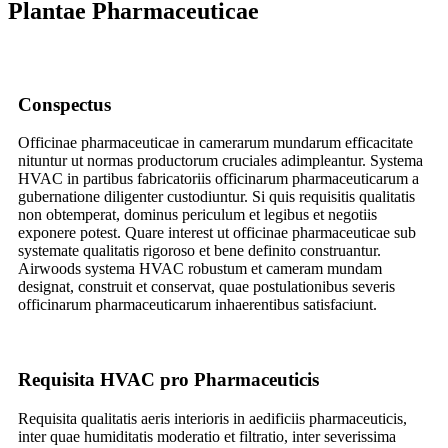
Plantae Pharmaceuticae
Conspectus
Officinae pharmaceuticae in camerarum mundarum efficacitate
nituntur ut normas productorum cruciales adimpleantur. Systema
HVAC in partibus fabricatoriis officinarum pharmaceuticarum a
gubernatione diligenter custodiuntur. Si quis requisitis qualitatis
non obtemperat, dominus periculum et legibus et negotiis
exponere potest. Quare interest ut officinae pharmaceuticae sub
systemate qualitatis rigoroso et bene definito construantur.
Airwoods systema HVAC robustum et cameram mundam
designat, construit et conservat, quae postulationibus severis
officinarum pharmaceuticarum inhaerentibus satisfaciunt.
Requisita HVAC pro Pharmaceuticis
Requisita qualitatis aeris interioris in aedificiis pharmaceuticis,
inter quae humiditatis moderatio et filtratio, inter severissima