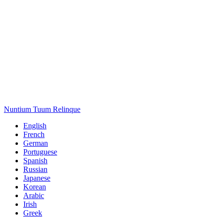
Nuntium Tuum Relinque
English
French
German
Portuguese
Spanish
Russian
Japanese
Korean
Arabic
Irish
Greek