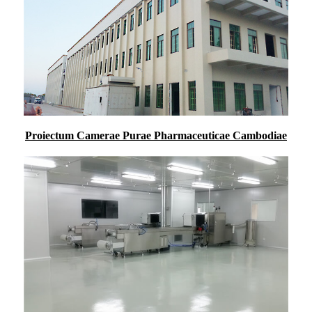
Proiectum Camerae Purae Pharmaceuticae Cambodiae