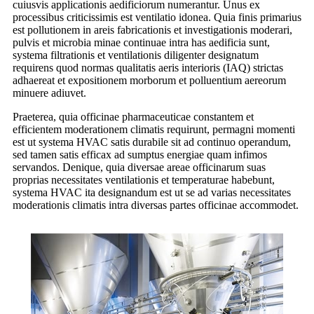
cuiusvis applicationis aedificiorum numerantur. Unus ex
processibus criticissimis est ventilatio idonea. Quia finis primarius
est pollutionem in areis fabricationis et investigationis moderari,
pulvis et microbia minae continuae intra has aedificia sunt,
systema filtrationis et ventilationis diligenter designatum
requirens quod normas qualitatis aeris interioris (IAQ) strictas
adhaereat et expositionem morborum et polluentium aereorum
minuere adiuvet.
Praeterea, quia officinae pharmaceuticae constantem et
efficientem moderationem climatis requirunt, permagni momenti
est ut systema HVAC satis durabile sit ad continuo operandum,
sed tamen satis efficax ad sumptus energiae quam infimos
servandos. Denique, quia diversae areae officinarum suas
proprias necessitates ventilationis et temperaturae habebunt,
systema HVAC ita designandum est ut se ad varias necessitates
moderationis climatis intra diversas partes officinae accommodet.