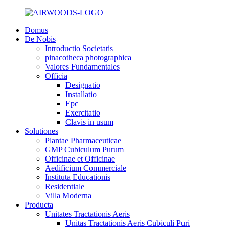
Domus
De Nobis
Introductio Societatis
pinacotheca photographica
Valores Fundamentales
Officia
Designatio
Installatio
Epc
Exercitatio
Clavis in usum
Solutiones
Plantae Pharmaceuticae
GMP Cubiculum Purum
Officinae et Officinae
Aedificium Commerciale
Instituta Educationis
Residentiale
Villa Moderna
Producta
Unitates Tractationis Aeris
Unitas Tractationis Aeris Cubiculi Puri