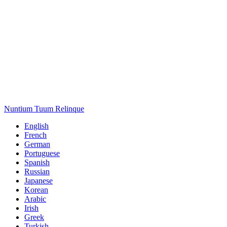
Nuntium Tuum Relinque
English
French
German
Portuguese
Spanish
Russian
Japanese
Korean
Arabic
Irish
Greek
Turkish