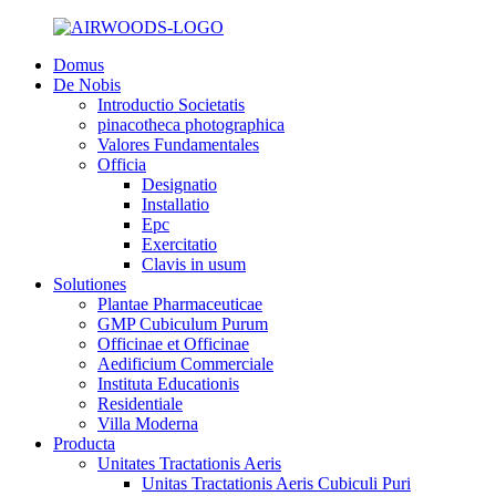
Domus
De Nobis
Introductio Societatis
pinacotheca photographica
Valores Fundamentales
Officia
Designatio
Installatio
Epc
Exercitatio
Clavis in usum
Solutiones
Plantae Pharmaceuticae
GMP Cubiculum Purum
Officinae et Officinae
Aedificium Commerciale
Instituta Educationis
Residentiale
Villa Moderna
Producta
Unitates Tractationis Aeris
Unitas Tractationis Aeris Cubiculi Puri