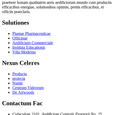
praebere bonam qualitatem aeris aedificiorum mundo cum productis
efficacibus energiae, solutionibus optimis, pretiis efficacibus, et
officiis praeclaris.
Solutiones
Plantae Pharmaceuticae
Officinae
Aedificium Commerciale
Instituta Educationis
Villa Moderna
Nexus Celeres
Producta
proiecta
Nuntii
Centrum Videorum
De Airwoods
Contactum Fac
Cubiculum 2101, Aedificium Centrale Praetorii No. 25,