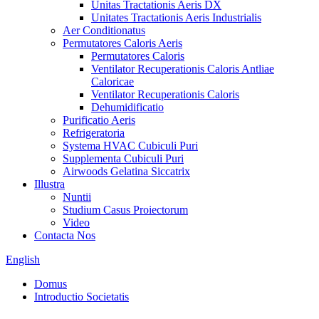
Unitas Tractationis Aeris DX
Unitates Tractationis Aeris Industrialis
Aer Conditionatus
Permutatores Caloris Aeris
Permutatores Caloris
Ventilator Recuperationis Caloris Antliae
Caloricae
Ventilator Recuperationis Caloris
Dehumidificatio
Purificatio Aeris
Refrigeratoria
Systema HVAC Cubiculi Puri
Supplementa Cubiculi Puri
Airwoods Gelatina Siccatrix
Illustra
Nuntii
Studium Casus Proiectorum
Video
Contacta Nos
English
Domus
Introductio Societatis