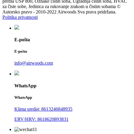
prema USP 800, Oznake čistih soba, Ugradnja čistih soba, HVAC
za čiste sobe, Jedinica za rukovanje zrakom u čistim sobama ©
Autorsko pravo - 2010-2022 Airwoods Sva prava pridržana.
Politika privatnosti
E-pošta
E-pošta
info@airwoods.com
WhatsApp
WhatsApp
Klima uređaj: 8613246848935
ERV/HRV: 8618620893831