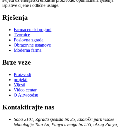
svijetu uz energetski efikasne proizvode, optimizirana rješenja,
isplative cijene i odlične usluge.
Rješenja
Farmaceutski pogoni
Tvornice
Poslovna zgrada
Obrazovne ustanove
Moderna farma
Brze veze
Proizvodi
projekti
Vijesti
Video centar
O Airwoodsu
Kontaktirajte nas
Soba 2101, Zgrada sjedišta br. 25, Ekološki park visoke
tehnologije Tian An, Panyu avenija br. 555, okrug Panyu,