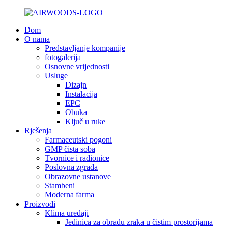
Dom
O nama
Predstavljanje kompanije
fotogalerija
Osnovne vrijednosti
Usluge
Dizajn
Instalacija
EPC
Obuka
Ključ u ruke
Rješenja
Farmaceutski pogoni
GMP čista soba
Tvornice i radionice
Poslovna zgrada
Obrazovne ustanove
Stambeni
Moderna farma
Proizvodi
Klima uređaji
Jedinica za obradu zraka u čistim prostorijama