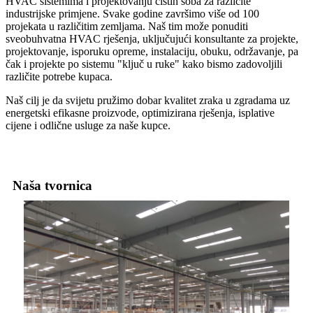
HVAC sistemima i projektovanju čistih soba za različite
industrijske primjene. Svake godine završimo više od 100
projekata u različitim zemljama. Naš tim može ponuditi
sveobuhvatna HVAC rješenja, uključujući konsultante za projekte,
projektovanje, isporuku opreme, instalaciju, obuku, održavanje, pa
čak i projekte po sistemu "ključ u ruke" kako bismo zadovoljili
različite potrebe kupaca.
Naš cilj je da svijetu pružimo dobar kvalitet zraka u zgradama uz
energetski efikasne proizvode, optimizirana rješenja, isplative
cijene i odlične usluge za naše kupce.
Naša tvornica