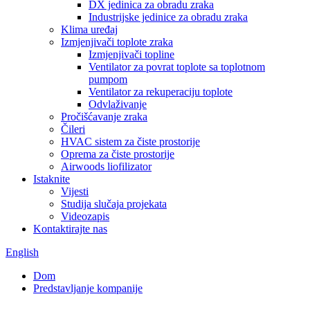
DX jedinica za obradu zraka
Industrijske jedinice za obradu zraka
Klima uređaj
Izmjenjivači toplote zraka
Izmjenjivači topline
Ventilator za povrat toplote sa toplotnom
pumpom
Ventilator za rekuperaciju toplote
Odvlaživanje
Pročišćavanje zraka
Čileri
HVAC sistem za čiste prostorije
Oprema za čiste prostorije
Airwoods liofilizator
Istaknite
Vijesti
Studija slučaja projekata
Videozapis
Kontaktirajte nas
English
Dom
Predstavljanje kompanije