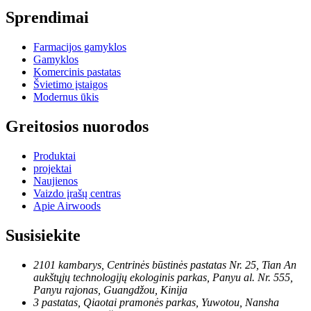
Sprendimai
Farmacijos gamyklos
Gamyklos
Komercinis pastatas
Švietimo įstaigos
Modernus ūkis
Greitosios nuorodos
Produktai
projektai
Naujienos
Vaizdo įrašų centras
Apie Airwoods
Susisiekite
2101 kambarys, Centrinės būstinės pastatas Nr. 25, Tian An
aukštųjų technologijų ekologinis parkas, Panyu al. Nr. 555,
Panyu rajonas, Guangdžou, Kinija
3 pastatas, Qiaotai pramonės parkas, Yuwotou, Nansha