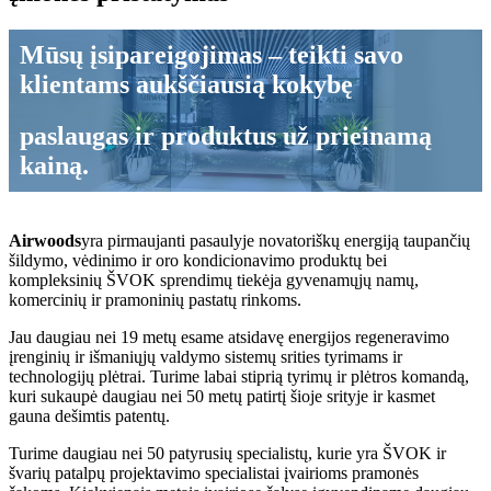
Mūsų įsipareigojimas – teikti savo
klientams aukščiausią kokybę
paslaugas ir produktus už prieinamą
kainą.
Airwoods
yra pirmaujanti pasaulyje novatoriškų energiją taupančių
šildymo, vėdinimo ir oro kondicionavimo produktų bei
kompleksinių ŠVOK sprendimų tiekėja gyvenamųjų namų,
komercinių ir pramoninių pastatų rinkoms.
Jau daugiau nei 19 metų esame atsidavę energijos regeneravimo
įrenginių ir išmaniųjų valdymo sistemų srities tyrimams ir
technologijų plėtrai. Turime labai stiprią tyrimų ir plėtros komandą,
kuri sukaupė daugiau nei 50 metų patirtį šioje srityje ir kasmet
gauna dešimtis patentų.
Turime daugiau nei 50 patyrusių specialistų, kurie yra ŠVOK ir
švarių patalpų projektavimo specialistai įvairioms pramonės