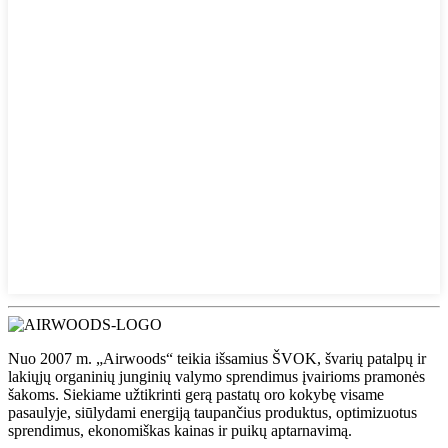
Nuo 2007 m. „Airwoods“ teikia išsamius ŠVOK, švarių patalpų ir
lakiųjų organinių junginių valymo sprendimus įvairioms pramonės
šakoms. Siekiame užtikrinti gerą pastatų oro kokybę visame
pasaulyje, siūlydami energiją taupančius produktus, optimizuotus
sprendimus, ekonomiškas kainas ir puikų aptarnavimą.