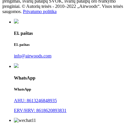
įrengimas, švarių patalpų ŠVOK, švarių patalpų oro tvarkymo
įrenginiai. © Autorių teisės - 2010–2022 „Airwoods“. Visos teisės
saugomos.
Privatumo politika
El. paštas
El. paštas
info@airwoods.com
WhatsApp
WhatsApp
AHU: 8613246848935
ERV/HRV: 8618620893831