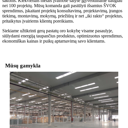
šakoms. Kiekvienais metais įvairiose šalyse įgyvendiname daugiau
nei 100 projektų. Mūsų komanda gali pasiūlyti išsamius ŠVOK
sprendimus, įskaitant projektų konsultavimą, projektavimą, įrangos
tiekimą, montavimą, mokymą, priežiūrą ir net „iki rakto“ projektus,
pritaikytus įvairiems klientų poreikiams.
Siekiame užtikrinti gerą pastatų oro kokybę visame pasaulyje,
siūlydami energiją taupančius produktus, optimizuotus sprendimus,
ekonomiškas kainas ir puikų aptarnavimą savo klientams.
Mūsų gamykla