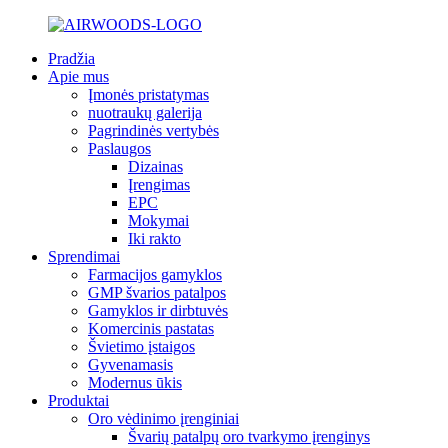
Pradžia
Apie mus
Įmonės pristatymas
nuotraukų galerija
Pagrindinės vertybės
Paslaugos
Dizainas
Įrengimas
EPC
Mokymai
Iki rakto
Sprendimai
Farmacijos gamyklos
GMP švarios patalpos
Gamyklos ir dirbtuvės
Komercinis pastatas
Švietimo įstaigos
Gyvenamasis
Modernus ūkis
Produktai
Oro vėdinimo įrenginiai
Švarių patalpų oro tvarkymo įrenginys