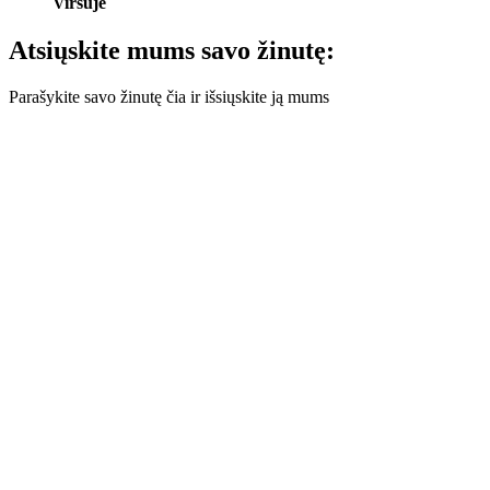
Viršuje
Atsiųskite mums savo žinutę:
Parašykite savo žinutę čia ir išsiųskite ją mums