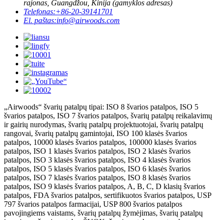
rajonas, Guangdžou, Kinija (gamyklos adresas)
Telefonas:
+86-20-39141701
El. paštas:
info@airwoods.com
„Airwoods“ švarių patalpų tipai: ISO 8 švarios patalpos, ISO 5
švarios patalpos, ISO 7 švarios patalpos, švarių patalpų reikalavimų
ir gairių nurodymas, švarių patalpų projektuotojai, švarių patalpų
rangovai, švarių patalpų gamintojai, ISO 100 klasės švarios
patalpos, 10000 klasės švarios patalpos, 100000 klasės švarios
patalpos, ISO 1 klasės švarios patalpos, ISO 2 klasės švarios
patalpos, ISO 3 klasės švarios patalpos, ISO 4 klasės švarios
patalpos, ISO 5 klasės švarios patalpos, ISO 6 klasės švarios
patalpos, ISO 7 klasės švarios patalpos, ISO 8 klasės švarios
patalpos, ISO 9 klasės švarios patalpos, A, B, C, D klasių švarios
patalpos, FDA švarios patalpos, sertifikuotos švarios patalpos, USP
797 švarios patalpos farmacijai, USP 800 švarios patalpos
pavojingiems vaistams, švarių patalpų žymėjimas, švarių patalpų