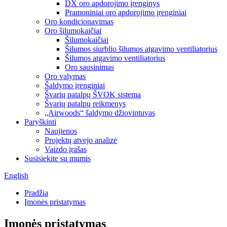
DX oro apdorojimo įrenginys
Pramoniniai oro apdorojimo įrenginiai
Oro kondicionavimas
Oro šilumokaičiai
Šilumokaičiai
Šilumos siurblio šilumos atgavimo ventiliatorius
Šilumos atgavimo ventiliatorius
Oro sausinimas
Oro valymas
Šaldymo įrenginiai
Švarių patalpų ŠVOK sistema
Švarių patalpų reikmenys
„Airwoods“ šaldymo džiovintuvas
Paryškinti
Naujienos
Projektų atvejo analizė
Vaizdo įrašas
Susisiekite su mumis
English
Pradžia
Įmonės pristatymas
Įmonės pristatymas