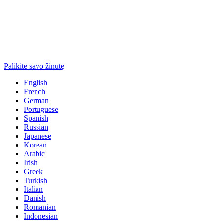
Palikite savo žinutę
English
French
German
Portuguese
Spanish
Russian
Japanese
Korean
Arabic
Irish
Greek
Turkish
Italian
Danish
Romanian
Indonesian