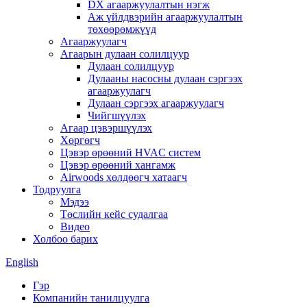
DX агааржуулалтын нэгж
Аж үйлдвэрийн агааржуулалтын
төхөөрөмжүүд
Агааржуулагч
Агаарын дулаан солилцуур
Дулаан солилцуур
Дулааны насосны дулаан сэргээх
агааржуулагч
Дулаан сэргээх агааржуулагч
Чийгшүүлэх
Агаар цэвэршүүлэх
Хөргөгч
Цэвэр өрөөний HVAC систем
Цэвэр өрөөний хангамж
Airwoods хөлдөөгч хатаагч
Тодруулга
Мэдээ
Төслийн кейс судалгаа
Видео
Холбоо барих
English
Гэр
Компанийн танилцуулга