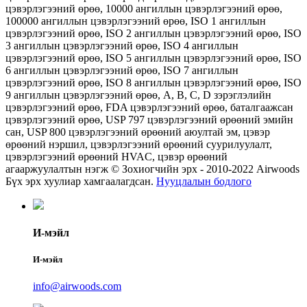
цэвэрлэгээний өрөө, 10000 ангиллын цэвэрлэгээний өрөө,
100000 ангиллын цэвэрлэгээний өрөө, ISO 1 ангиллын
цэвэрлэгээний өрөө, ISO 2 ангиллын цэвэрлэгээний өрөө, ISO
3 ангиллын цэвэрлэгээний өрөө, ISO 4 ангиллын
цэвэрлэгээний өрөө, ISO 5 ангиллын цэвэрлэгээний өрөө, ISO
6 ангиллын цэвэрлэгээний өрөө, ISO 7 ангиллын
цэвэрлэгээний өрөө, ISO 8 ангиллын цэвэрлэгээний өрөө, ISO
9 ангиллын цэвэрлэгээний өрөө, А, В, С, D зэрэглэлийн
цэвэрлэгээний өрөө, FDA цэвэрлэгээний өрөө, баталгаажсан
цэвэрлэгээний өрөө, USP 797 цэвэрлэгээний өрөөний эмийн
сан, USP 800 цэвэрлэгээний өрөөний аюултай эм, цэвэр
өрөөний нэршил, цэвэрлэгээний өрөөний суурилуулалт,
цэвэрлэгээний өрөөний HVAC, цэвэр өрөөний
агааржуулалтын нэгж © Зохиогчийн эрх - 2010-2022 Airwoods
Бүх эрх хуулиар хамгаалагдсан.
Нууцлалын бодлого
И-мэйл
И-мэйл
info@airwoods.com