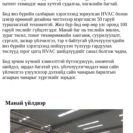
патент эзэмшдэг маш хүчтэй судалгаа, хөгжлийн багтай.
Бид янз бүрийн салбарын хэрэглээнд зориулсан HVAC болон
цэвэр өрөөний дизайны чиглэлээр мэргэшсэн 50 гаруй
туршлагатай техникчтэй. Жил бүр бид өөр өөр улс оронд 100
гаруй төслийг гүйцэтгэдэг. Манай баг нь төслийн зөвлөх,
зураг төсөл, тоног төхөөрөмжийн хангамж, суурилуулалт,
сургалт, засвар үйлчилгээ, тэр ч байтугай үйлчлүүлэгчдийн
янз бүрийн хэрэгцээнд нийцүүлэн түлхүүр гардуулах
төслүүд зэрэг цогц HVAC шийдлүүдийг санал болгож чадна.
Бид эрчим хүчний хэмнэлттэй бүтээгдэхүүн, оновчтой
шийдэл, зардал багатай үнэ, үйлчлүүлэгчиддээ маш сайн
үйлчилгээ үзүүлснээр дэлхийд сайн чанарын барилгын
агаарын чанарыг хүргэхийг зорьдог.
Манай үйлдвэр