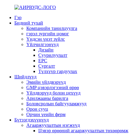
Гэр
Бидний тухай
Компанийн танилцуулга
гэрэл зургийн цомог
Үндсэн үнэт зүйлс
Үйлчилгээнүүд
Дизайн
Суурилуулалт
EPC
Сургалт
Түлхүүр гардуулах
Шийдлүүд
Эмийн үйлдвэрүүд
GMP цэвэрлэгээний өрөө
Үйлдвэрүүд болон цехүүд
Арилжааны барилга
Боловсролын байгууламжууд
Орон сууц
Орчин үеийн ферм
Бүтээгдэхүүнүүд
Агааржуулалтын нэгжүүд
Цэвэр өрөөний агааржуулалтын төхөөрөмж