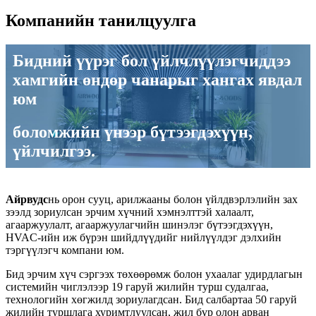
Компанийн танилцуулга
Бидний үүрэг бол үйлчлүүлэгчиддээ
хамгийн өндөр чанарыг хангах явдал
юм
боломжийн үнээр бүтээгдэхүүн,
үйлчилгээ.
Айрвудс
нь орон сууц, арилжааны болон үйлдвэрлэлийн зах
зээлд зориулсан эрчим хүчний хэмнэлттэй халаалт,
агааржуулалт, агааржуулагчийн шинэлэг бүтээгдэхүүн,
HVAC-ийн иж бүрэн шийдлүүдийг нийлүүлдэг дэлхийн
тэргүүлэгч компани юм.
Бид эрчим хүч сэргээх төхөөрөмж болон ухаалаг удирдлагын
системийн чиглэлээр 19 гаруй жилийн турш судалгаа,
технологийн хөгжилд зориулагдсан. Бид салбартаа 50 гаруй
жилийн туршлага хуримтлуулсан, жил бүр олон арван