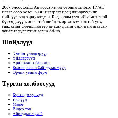
2007 оноос хойш Airwoods нь янз бүрийн салбарт HVAC,
цэвэр өрөө болон VOC цэвэрлэх цогц шийдлүүдийг
нийлүүлэхэд зориулагдсан. Бид эрчим хүчний хэмнэлттэй
бүтээгдэхүүн, оновчтой шийдэл, өртөг хэмнэлттэй үнэ,
гайхалтай үйлчилгээгээр дэлхийд сайн барилгын агаарын
чанарыг хүргэхийг зорьж байна.
Шийдлүүд
Эмийн үйлдвэрүүд
Үйлдвэрүүд
Арилжааны барилга
Боловсролын байгууламжууд
Орчин үеийн ферм
Түргэн холбоосууд
Бүтээгдэхүүнүүд
төслүүд
Мэдээ
Видео төв
Айрвудын тухай