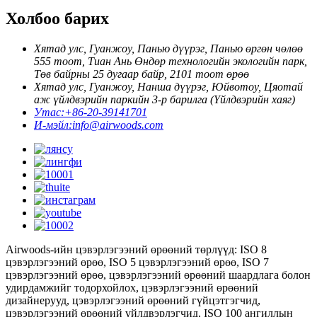
Холбоо барих
Хятад улс, Гуанжоу, Панью дүүрэг, Панью өргөн чөлөө
555 тоот, Тиан Ань Өндөр технологийн экологийн парк,
Төв байрны 25 дугаар байр, 2101 тоот өрөө
Хятад улс, Гуанжоу, Нанша дүүрэг, Юйвотоу, Цяотай
аж үйлдвэрийн паркийн 3-р барилга (Үйлдвэрийн хаяг)
Утас:
+86-20-39141701
И-мэйл:
info@airwoods.com
Airwoods-ийн цэвэрлэгээний өрөөний төрлүүд: ISO 8
цэвэрлэгээний өрөө, ISO 5 цэвэрлэгээний өрөө, ISO 7
цэвэрлэгээний өрөө, цэвэрлэгээний өрөөний шаардлага болон
удирдамжийг тодорхойлох, цэвэрлэгээний өрөөний
дизайнерууд, цэвэрлэгээний өрөөний гүйцэтгэгчид,
цэвэрлэгээний өрөөний үйлдвэрлэгчид, ISO 100 ангиллын