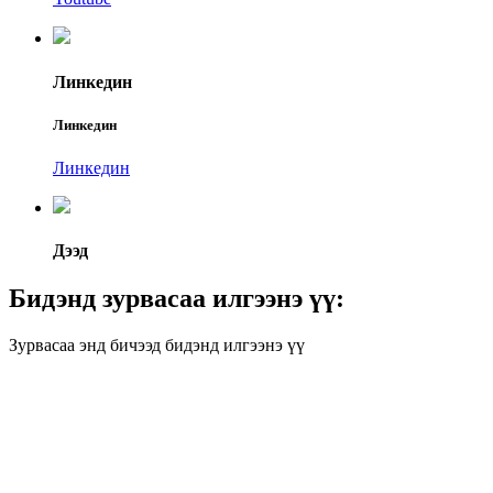
Линкедин
Линкедин
Линкедин
Дээд
Бидэнд зурвасаа илгээнэ үү:
Зурвасаа энд бичээд бидэнд илгээнэ үү