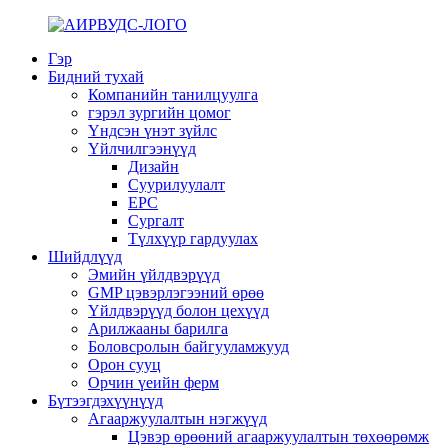
Гэр
Бидний тухай
Компанийн танилцуулга
гэрэл зургийн цомог
Үндсэн үнэт зүйлс
Үйлчилгээнүүд
Дизайн
Суурилуулалт
EPC
Сургалт
Түлхүүр гардуулах
Шийдлүүд
Эмийн үйлдвэрүүд
GMP цэвэрлэгээний өрөө
Үйлдвэрүүд болон цехүүд
Арилжааны барилга
Боловсролын байгууламжууд
Орон сууц
Орчин үеийн ферм
Бүтээгдэхүүнүүд
Агааржуулалтын нэгжүүд
Цэвэр өрөөний агааржуулалтын төхөөрөмж