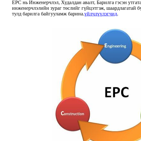
EPC нь Инженерчлэл, Худалдан авалт, Барилга гэсэн утга
инженерчлэлийн зураг төслийг гүйцэтгэж, шаардлагатай бү
тулд барилга байгууламж барина.
үйлчлүүлэгчид
.