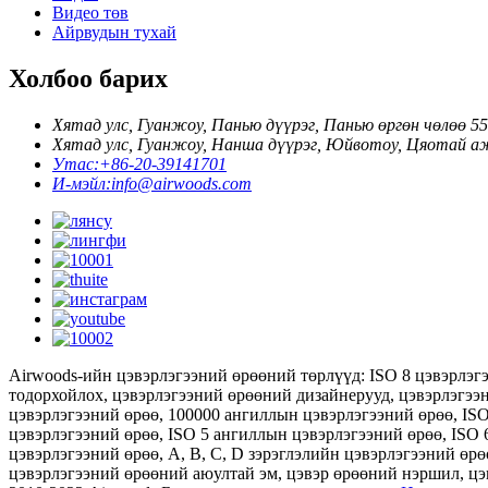
Видео төв
Айрвудын тухай
Холбоо барих
Хятад улс, Гуанжоу, Панью дүүрэг, Панью өргөн чөлөө 55
Хятад улс, Гуанжоу, Нанша дүүрэг, Юйвотоу, Цяотай аж 
Утас:
+86-20-39141701
И-мэйл:
info@airwoods.com
Airwoods-ийн цэвэрлэгээний өрөөний төрлүүд: ISO 8 цэвэрлэг
тодорхойлох, цэвэрлэгээний өрөөний дизайнерууд, цэвэрлэгээ
цэвэрлэгээний өрөө, 100000 ангиллын цэвэрлэгээний өрөө, IS
цэвэрлэгээний өрөө, ISO 5 ангиллын цэвэрлэгээний өрөө, ISO 
цэвэрлэгээний өрөө, А, В, С, D зэрэглэлийн цэвэрлэгээний өр
цэвэрлэгээний өрөөний аюултай эм, цэвэр өрөөний нэршил, ц