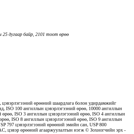
ы 25 дугаар байр, 2101 тоот өрөө
өө, цэвэрлэгээний өрөөний шаардлага болон удирдамжийг
ид, ISO 100 ангиллын цэвэрлэгээний өрөө, 10000 ангиллын
й өрөө, ISO 3 ангиллын цэвэрлэгээний өрөө, ISO 4 ангиллын
өрөө, ISO 8 ангиллын цэвэрлэгээний өрөө, ISO 9 ангиллын
 USP 797 цэвэрлэгээний өрөөний эмийн сан, USP 800
AC, цэвэр өрөөний агааржуулалтын нэгж © Зохиогчийн эрх -