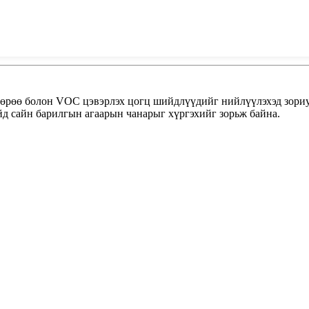
 өрөө болон VOC цэвэрлэх цогц шийдлүүдийг нийлүүлэхэд зориу
йд сайн барилгын агаарын чанарыг хүргэхийг зорьж байна.