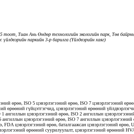
5 тоот, Тиан Ань Өндөр технологийн экологийн парк, Төв байрн
үйлдвэрийн паркийн 3-р барилга (Үйлдвэрийн хаяг)
ээний өрөө, ISO 5 цэвэрлэгээний өрөө, ISO 7 цэвэрлэгээний өр
ний өрөөний гүйцэтгэгчид, цэвэрлэгээний өрөөний үйлдвэрлэгч
O 1 ангиллын цэвэрлэгээний өрөө, ISO 2 ангиллын цэвэрлэгээни
6 ангиллын цэвэрлэгээний өрөө, ISO 7 ангиллын цэвэрлэгээний 
өө, FDA цэвэрлэгээний өрөө, баталгаажсан цэвэрлэгээний өрөө,
эвэрлэгээний өрөөний суурилуулалт, цэвэрлэгээний өрөөний HV