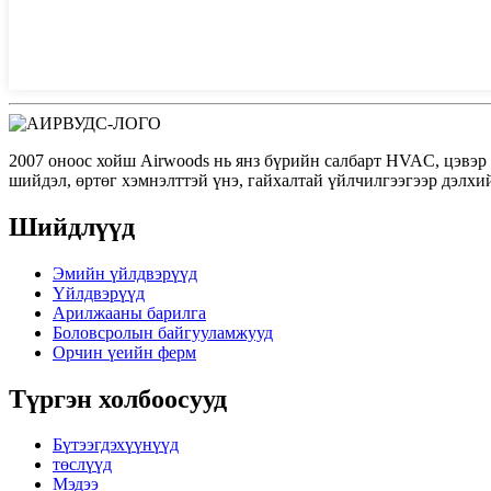
2007 оноос хойш Airwoods нь янз бүрийн салбарт HVAC, цэвэр
шийдэл, өртөг хэмнэлттэй үнэ, гайхалтай үйлчилгээгээр дэлхи
Шийдлүүд
Эмийн үйлдвэрүүд
Үйлдвэрүүд
Арилжааны барилга
Боловсролын байгууламжууд
Орчин үеийн ферм
Түргэн холбоосууд
Бүтээгдэхүүнүүд
төслүүд
Мэдээ