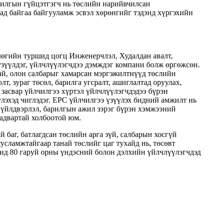
арилгын гүйцэтгэгч нь төслийн нарийвчилсан
тад байгаа байгууламж эсвэл хөрөнгийг тэдэнд хүргэхийн
өгийн туршид цогц Инженерчлэл, Худалдан авалт,
үзүүлдэг, үйлчлүүлэгчдээ дэмждэг компани болж өргөжсөн.
й, олон салбарыг хамарсан мэргэжилтнүүд төслийн
лт, зураг төсөл, барилга угсралт, ашиглалтад оруулах,
, засвар үйлчилгээ хүртэл үйлчлүүлэгчдэдээ бүрэн
лэхэд чиглэдэг. EPC үйлчилгээ үзүүлэх бидний амжилт нь
, үйлдвэрлэл, барилгын ажил зэрэг бүрэн хэмжээний
чадвартай холбоотой юм.
й баг, батлагдсан төслийн арга зүй, салбарын хосгүй
усламжтайгаар танай төслийг цаг тухайд нь, төсөвт
Бид 80 гаруй орны үндэсний болон дэлхийн үйлчлүүлэгчдэд