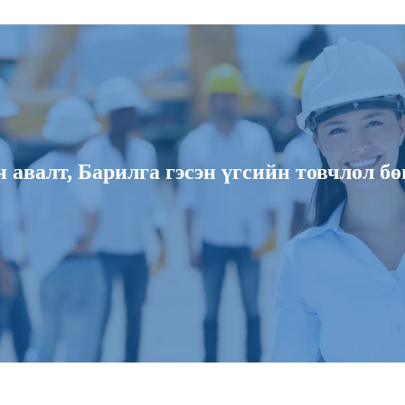
авалт, Барилга гэсэн үгсийн товчлол бө