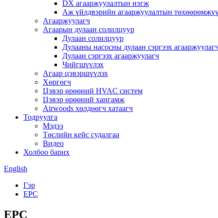
DX агааржуулалтын нэгж
Аж үйлдвэрийн агааржуулалтын төхөөрөмжү
Агааржуулагч
Агаарын дулаан солилцуур
Дулаан солилцуур
Дулааны насосны дулаан сэргээх агааржуулаг
Дулаан сэргээх агааржуулагч
Чийгшүүлэх
Агаар цэвэршүүлэх
Хөргөгч
Цэвэр өрөөний HVAC систем
Цэвэр өрөөний хангамж
Airwoods хөлдөөгч хатаагч
Тодруулга
Мэдээ
Төслийн кейс судалгаа
Видео
Холбоо барих
English
Гэр
EPC
EPC