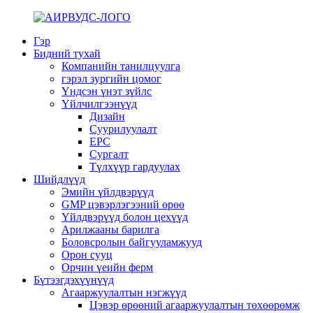
Гэр
Бидний тухай
Компанийн танилцуулга
гэрэл зургийн цомог
Үндсэн үнэт зүйлс
Үйлчилгээнүүд
Дизайн
Суурилуулалт
EPC
Сургалт
Түлхүүр гардуулах
Шийдлүүд
Эмийн үйлдвэрүүд
GMP цэвэрлэгээний өрөө
Үйлдвэрүүд болон цехүүд
Арилжааны барилга
Боловсролын байгууламжууд
Орон сууц
Орчин үеийн ферм
Бүтээгдэхүүнүүд
Агааржуулалтын нэгжүүд
Цэвэр өрөөний агааржуулалтын төхөөрөмж