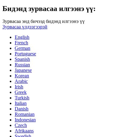
Бидэнд зурвасаа илгээнэ үү:
Зурвасаа энд бичээд бидэнд илгээнэ үү
Зурвасаа үлдээгээрэй
English
French
German
Portuguese
Spanish
Russian
Japanese
Korean
Arabic
Irish
Greek
Turkish
Italian
Danish
Romanian
Indonesian
Czech
Afrikaans
Swedish