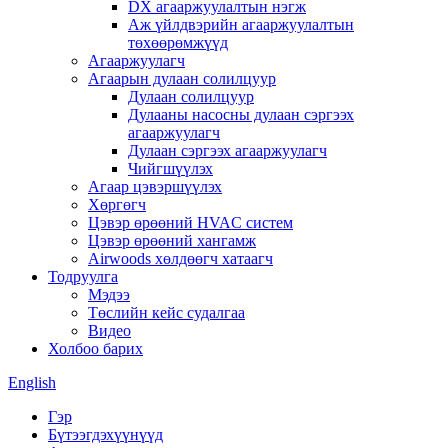
DX агааржуулалтын нэгж
Аж үйлдвэрийн агааржуулалтын
төхөөрөмжүүд
Агааржуулагч
Агаарын дулаан солилцуур
Дулаан солилцуур
Дулааны насосны дулаан сэргээх
агааржуулагч
Дулаан сэргээх агааржуулагч
Чийгшүүлэх
Агаар цэвэршүүлэх
Хөргөгч
Цэвэр өрөөний HVAC систем
Цэвэр өрөөний хангамж
Airwoods хөлдөөгч хатаагч
Тодруулга
Мэдээ
Төслийн кейс судалгаа
Видео
Холбоо барих
English
Гэр
Бүтээгдэхүүнүүд