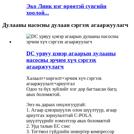
Эко Линк нэг өрөөтэй сувгийн
хоолой...
Дулааны насосны дулаан сэргээх агааржуулагч
DC урвуу цэвэр агаарын дулааны
насосны эрчим хүч сэргээх
агааржуулагч
Халаалт+хөргөлт+эрчим хүч сэргээх
агааржуулалт+ариутгал
Одоо та бүх зүйлийг нэг дор багтаасан багц
авах боломжтой.
Энэ нь дараах онцлогуудтай:
1. Агаар цэвэршүүлэх олон шүүлтүүр, агаар
ариутгах зориулалттай C-POLA
шүүлтүүрийг нэмэлтээр авах боломжтой
2. Урд талын EC сэнс
3. Тогтмол гүйдлийн инвертер компрессор