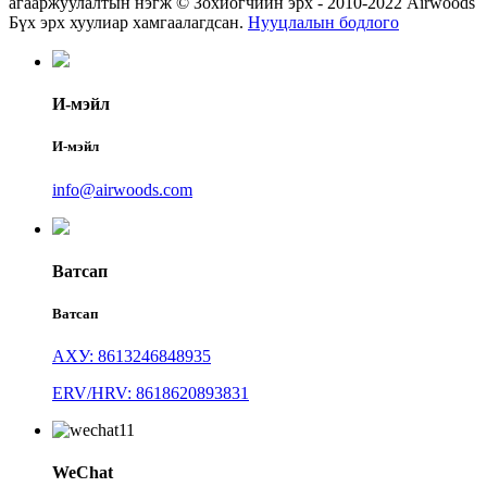
агааржуулалтын нэгж © Зохиогчийн эрх - 2010-2022 Airwoods
Бүх эрх хуулиар хамгаалагдсан.
Нууцлалын бодлого
И-мэйл
И-мэйл
info@airwoods.com
Ватсап
Ватсап
АХУ: 8613246848935
ERV/HRV: 8618620893831
WeChat