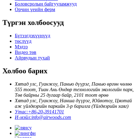
Боловсролын байгууламжууд
Орчин үеийн ферм
Түргэн холбоосууд
Бүтээгдэхүүнүүд
төслүүд
Мэдээ
Видео төв
Айрвудын тухай
Холбоо барих
Хятад улс, Гуанжоу, Панью дүүрэг, Панью өргөн чөлөө
555 тоот, Тиан Ань Өндөр технологийн экологийн парк,
Төв байрны 25 дугаар байр, 2101 тоот өрөө
Хятад улс, Гуанжоу, Нанша дүүрэг, Юйвотоу, Цяотай
аж үйлдвэрийн паркийн 3-р барилга (Үйлдвэрийн хаяг)
Утас:
+86-20-39141701
И-мэйл:
info@airwoods.com