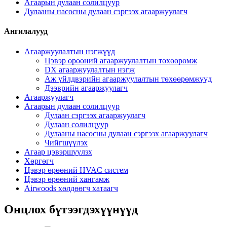
Агаарын дулаан солилцуур
Дулааны насосны дулаан сэргээх агааржуулагч
Ангилалууд
Агааржуулалтын нэгжүүд
Цэвэр өрөөний агааржуулалтын төхөөрөмж
DX агааржуулалтын нэгж
Аж үйлдвэрийн агааржуулалтын төхөөрөмжүүд
Дээврийн агааржуулагч
Агааржуулагч
Агаарын дулаан солилцуур
Дулаан сэргээх агааржуулагч
Дулаан солилцуур
Дулааны насосны дулаан сэргээх агааржуулагч
Чийгшүүлэх
Агаар цэвэршүүлэх
Хөргөгч
Цэвэр өрөөний HVAC систем
Цэвэр өрөөний хангамж
Airwoods хөлдөөгч хатаагч
Онцлох бүтээгдэхүүнүүд