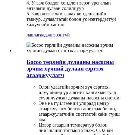
4. Угааж болдог хөндлөн эсрэг урсгалын
энтальпи дулаан солилцуур
5. Зэврэлтээс хамгаалах конденсацийн
тавиур, дулаалгатай болон ус нэвтэрдэггүй
хажуугийн хавтан
лавлагаа
дэлгэрэнгүй
Босоо төрлийн дулааны насосны
эрчим хүчний дулаан сэргээх
агааржуулагч
Олон удаагийн эрчим хүч сэргээх,
илүү өндөр үр ашгийг хангахын тулд
суурилуулсан дулааны насосны систем.
Энэ нь гүйлгээний улиралд цэвэр
агааржуулагч болгон ашиглаж болно,
агааржуулагчийн системтэй сайн түнш
юм.
Цэвэр агаарын температур болон
чийгшлийг тогтмол хянаж, CO2-ын