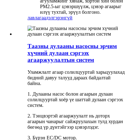
агууламжийг хянаж, хортой хий болон
PM2.5-ыг цэвэршүүлж, цэвэр агаарыг
илүү тухтай, эрүүл болгоно.
лавлагаа
дэлгэрэнгүй
Таазны дулааны насосны эрчим
хүчний дулаан сэргээх
агааржуулалтын систем
Уламжлалт агаар солилцууртай харьцуулахад
бидний давуу талууд дараах байдалтай
байна.
1. Дулааны насос болон агаарын дулаан
солилцууртай хоёр үе шаттай дулаан сэргээх
систем.
2. Тэнцвэртэй агааржуулалт нь доторх
агаарын чанарыг сайжруулахын тулд хурдан
бөгөөд үр дүнтэйгээр цэвэрлэдэг.
3. Бүрэн EC/DC мотор.