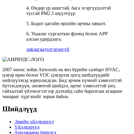
4. Өндөр үр ашигтай, бага эсэргүүцэлтэй
тусгай PM2.5 шүүлтүүр.
5. Бодит цагийн өрхийн орчны хяналт.
6. Ухаалаг сургалтын функц болон APP
алсын удирдлага.
лавлагаа
дэлгэрэнгүй
2007 оноос хойш Airwoods нь янз бүрийн салбарт HVAC,
цэвэр өрөө болон VOC цэвэрлэх цогц шийдлүүдийг
нийлүүлэхэд зориулагдсан. Бид эрчим хүчний хэмнэлттэй
бүтээгдэхүүн, оновчтой шийдэл, өртөг хэмнэлттэй үнэ,
гайхалтай үйлчилгээгээр дэлхийд сайн барилгын агаарын
чанарыг хүргэхийг зорьж байна.
Шийдлүүд
Эмийн үйлдвэрүүд
Үйлдвэрүүд
Арилжааны барилга