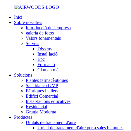
Inici
Sobre nosaltres
Introducció de l'empresa
galeria de fotos
Valors fonamentals
Serveis
Disseny
Instal·lació
Epc
Formació
Clau en mà
Solucions
Plantes farmacèutiques
Sala blanca GMP
Fàbriques i tallers
Edifici Comercial
Instal·lacions educatives
Residencial
Granja Moderna
Productes
Unitats de tractament d'aire
Unitat de tractament d'aire per a sales blanques