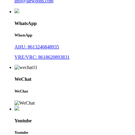
info@airwoods.com
WhatsApp
WhatsApp
AHU: 8613246848935
VRE/VRC: 8618620893831
WeChat
WeChat
Youtube
Youtube