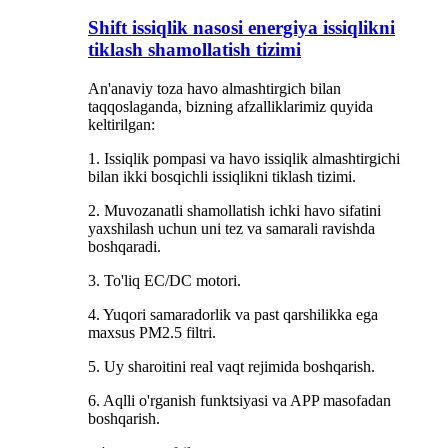
Shift issiqlik nasosi energiya issiqlikni
tiklash shamollatish tizimi
An'anaviy toza havo almashtirgich bilan
taqqoslaganda, bizning afzalliklarimiz quyida
keltirilgan:
1. Issiqlik pompasi va havo issiqlik almashtirgichi
bilan ikki bosqichli issiqlikni tiklash tizimi.
2. Muvozanatli shamollatish ichki havo sifatini
yaxshilash uchun uni tez va samarali ravishda
boshqaradi.
3. To'liq EC/DC motori.
4. Yuqori samaradorlik va past qarshilikka ega
maxsus PM2.5 filtri.
5. Uy sharoitini real vaqt rejimida boshqarish.
6. Aqlli o'rganish funktsiyasi va APP masofadan
boshqarish.