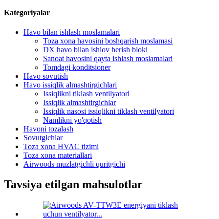
Kategoriyalar
Havo bilan ishlash moslamalari
Toza xona havosini boshqarish moslamasi
DX havo bilan ishlov berish bloki
Sanoat havosini qayta ishlash moslamalari
Tomdagi konditsioner
Havo sovutish
Havo issiqlik almashtirgichlari
Issiqlikni tiklash ventilyatori
Issiqlik almashtirgichlar
Issiqlik nasosi issiqlikni tiklash ventilyatori
Namlikni yo'qotish
Havoni tozalash
Sovutgichlar
Toza xona HVAC tizimi
Toza xona materiallari
Airwoods muzlatgichli quritgichi
Tavsiya etilgan mahsulotlar