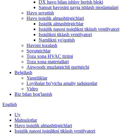
DX havo bilan ishlov berish bloki
Sanoat havosini qayta ishlash moslamalari
Havo sovutish
Havo issiqlik almashtirgichlari
Issiqlik almashtirgichlar
Issiqlik nasosi issiqlikni tiklash ventilyatori
Issiqlikni tiklash ventilyatori
Namlikni yo'qotish
Havoni tozalash
Sovutgichlar
Toza xona HVAC tizimi
Toza xona materiallari
Airwoods muzlatgichli quritgichi
Belgilash
Yangiliklar
Loyihalar bo'yicha amaliy tadqiqotlar
Video
Biz bilan bog'lanish
English
Uy
Mahsulotlar
Havo issiqlik almashtirgichlari
Issiqlik nasosi issiqlikni tiklash ventilyatori