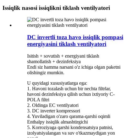
Issiqlik nasosi issiqlikni tiklash ventilyatori
DC invertli toza havo issiqlik pompasi
energiyasini tiklash ventilyatori
Isitish + sovutish + energiyani tiklash
shamollatish + dezinfeksiya
Endi siz hamma narsani o'z ichiga olgan paketni
olishingiz mumkin.
U quyidagi xususiyatlarga ega:
1. Havoni tozalash uchun bir nechta filtrlar,
havoni dezinfeksiya qilish uchun ixtiyoriy C-
POLA filtri
2. Oldinga EC ventilyatori
3. DC inverter kompressori
4. Yuviladigan o'zaro qarama-qarshi oqimli
Enthalpy issiqlik almashtirgichi
5. Korroziyaga qarshi kondensatsiya patnisi,
izolyatsiyalangan va suv o'tkazmaydigan yon