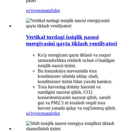
panel
so'rovnoma
tafsilot
Vertikal turdagi issiqlik nasosi
energiyasini qayta tiklash ventilyatori
Ko'p energiyani qayta tiklash va yuqori
samaradorlikka erishish uchun o'rnatilgan
issiqlik nasosi tizimi.
Bu tranzaksiya mavsumida toza
konditsioner sifatida ishlay oladi,
konditsioner tizimi bilan yaxshi hamkor.
Toza havoning doimiy harorati va
namligini nazorat qilish, CO2
konsentratsiyasini nazorat qilish, zararli
gaz va PM2.5 ni tozalash orqali toza
havoni yanada qulay va sog'lomroq qilish.
so'rovnoma
tafsilot