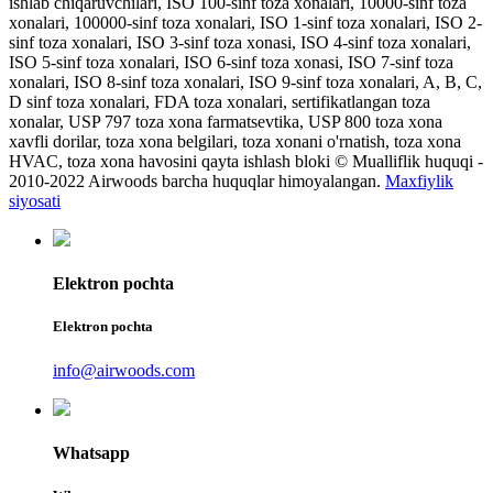
ishlab chiqaruvchilari, ISO 100-sinf toza xonalari, 10000-sinf toza
xonalari, 100000-sinf toza xonalari, ISO 1-sinf toza xonalari, ISO 2-
sinf toza xonalari, ISO 3-sinf toza xonasi, ISO 4-sinf toza xonalari,
ISO 5-sinf toza xonalari, ISO 6-sinf toza xonasi, ISO 7-sinf toza
xonalari, ISO 8-sinf toza xonalari, ISO 9-sinf toza xonalari, A, B, C,
D sinf toza xonalari, FDA toza xonalari, sertifikatlangan toza
xonalar, USP 797 toza xona farmatsevtika, USP 800 toza xona
xavfli dorilar, toza xona belgilari, toza xonani o'rnatish, toza xona
HVAC, toza xona havosini qayta ishlash bloki © Mualliflik huquqi -
2010-2022 Airwoods barcha huquqlar himoyalangan.
Maxfiylik
siyosati
Elektron pochta
Elektron pochta
info@airwoods.com
Whatsapp