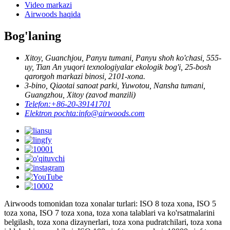
Video markazi
Airwoods haqida
Bog'laning
Xitoy, Guanchjou, Panyu tumani, Panyu shoh ko'chasi, 555-
uy, Tian An yuqori texnologiyalar ekologik bog'i, 25-bosh
qarorgoh markazi binosi, 2101-xona.
3-bino, Qiaotai sanoat parki, Yuwotou, Nansha tumani,
Guangzhou, Xitoy (zavod manzili)
Telefon:
+86-20-39141701
Elektron pochta:
info@airwoods.com
Airwoods tomonidan toza xonalar turlari: ISO 8 toza xona, ISO 5
toza xona, ISO 7 toza xona, toza xona talablari va ko'rsatmalarini
belgilash, toza xona dizaynerlari, toza xona pudratchilari, toza xona