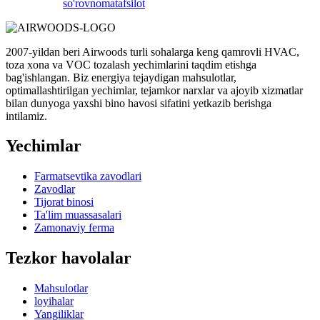
so'rovnoma
tafsilot
2007-yildan beri Airwoods turli sohalarga keng qamrovli HVAC,
toza xona va VOC tozalash yechimlarini taqdim etishga
bag'ishlangan. Biz energiya tejaydigan mahsulotlar,
optimallashtirilgan yechimlar, tejamkor narxlar va ajoyib xizmatlar
bilan dunyoga yaxshi bino havosi sifatini yetkazib berishga
intilamiz.
Yechimlar
Farmatsevtika zavodlari
Zavodlar
Tijorat binosi
Ta'lim muassasalari
Zamonaviy ferma
Tezkor havolalar
Mahsulotlar
loyihalar
Yangiliklar