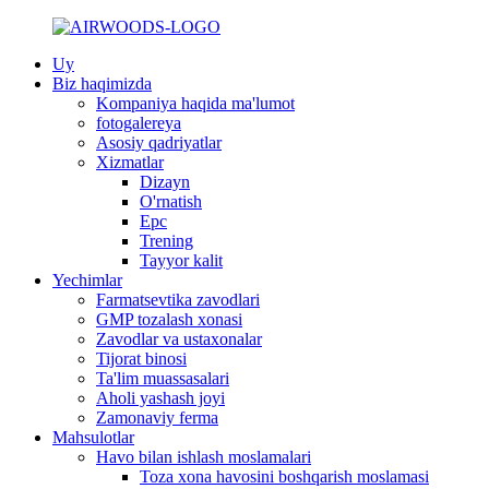
Uy
Biz haqimizda
Kompaniya haqida ma'lumot
fotogalereya
Asosiy qadriyatlar
Xizmatlar
Dizayn
O'rnatish
Epc
Trening
Tayyor kalit
Yechimlar
Farmatsevtika zavodlari
GMP tozalash xonasi
Zavodlar va ustaxonalar
Tijorat binosi
Ta'lim muassasalari
Aholi yashash joyi
Zamonaviy ferma
Mahsulotlar
Havo bilan ishlash moslamalari
Toza xona havosini boshqarish moslamasi