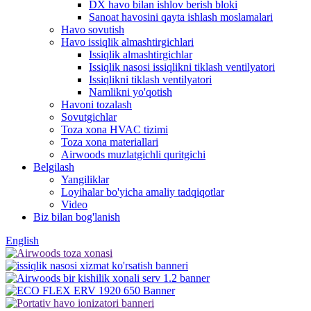
DX havo bilan ishlov berish bloki
Sanoat havosini qayta ishlash moslamalari
Havo sovutish
Havo issiqlik almashtirgichlari
Issiqlik almashtirgichlar
Issiqlik nasosi issiqlikni tiklash ventilyatori
Issiqlikni tiklash ventilyatori
Namlikni yo'qotish
Havoni tozalash
Sovutgichlar
Toza xona HVAC tizimi
Toza xona materiallari
Airwoods muzlatgichli quritgichi
Belgilash
Yangiliklar
Loyihalar bo'yicha amaliy tadqiqotlar
Video
Biz bilan bog'lanish
English