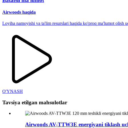
Batafsil ma'lumot
Airwoods haqida
Loyiha namoyishi va ta'lim resurslari haqida ko'proq ma'lumot olish 
O'YNASH
Tavsiya etilgan mahsulotlar
Airwoods AV-TTW3E energiyani tiklash uchu