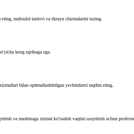
 eting, mahsulot tanlovi va dizayn chizmalarini tuzing.
bo'yicha keng tajribaga ega.
h xizmatlari bilan optimallashtirilgan yechimlarni taqdim eting.
tirish va mashinaga xizmat ko'rsatish vaqtini uzaytirish uchun professio