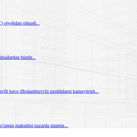
 siyohdan olinadi...
alardan biridir...
vfli havo ifloslantiruvchi moddalarni kamaytirish...
o'qigan maktabni nazarda tutamiz...