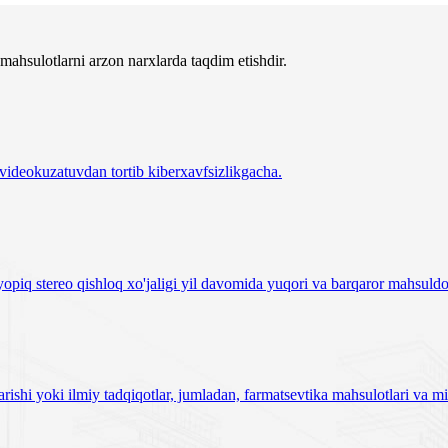
mahsulotlarni arzon narxlarda taqdim etishdir.
, videokuzatuvdan tortib kiberxavfsizlikgacha.
yopiq stereo qishloq xo'jaligi yil davomida yuqori va barqaror mahsuldor
rishi yoki ilmiy tadqiqotlar, jumladan, farmatsevtika mahsulotlari va mik