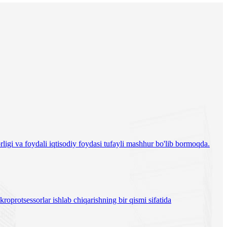
ligi va foydali iqtisodiy foydasi tufayli mashhur bo'lib bormoqda.
roprotsessorlar ishlab chiqarishning bir qismi sifatida