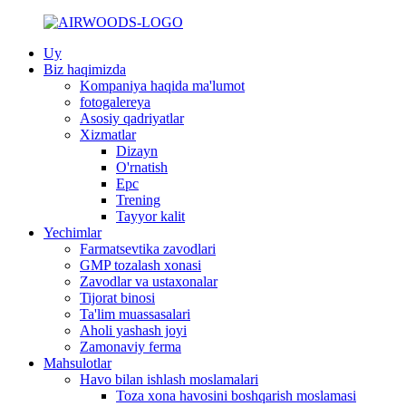
Uy
Biz haqimizda
Kompaniya haqida ma'lumot
fotogalereya
Asosiy qadriyatlar
Xizmatlar
Dizayn
O'rnatish
Epc
Trening
Tayyor kalit
Yechimlar
Farmatsevtika zavodlari
GMP tozalash xonasi
Zavodlar va ustaxonalar
Tijorat binosi
Ta'lim muassasalari
Aholi yashash joyi
Zamonaviy ferma
Mahsulotlar
Havo bilan ishlash moslamalari
Toza xona havosini boshqarish moslamasi