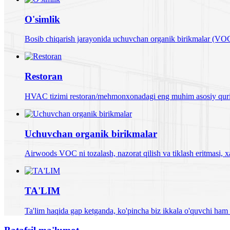
O'simlik
Bosib chiqarish jarayonida uchuvchan organik birikmalar (VOC)
Restoran
HVAC tizimi restoran/mehmonxonadagi eng muhim asosiy qurilm
Uchuvchan organik birikmalar
Airwoods VOC ni tozalash, nazorat qilish va tiklash eritmasi, xa
TA'LIM
Ta'lim haqida gap ketganda, ko'pincha biz ikkala o'quvchi ham 