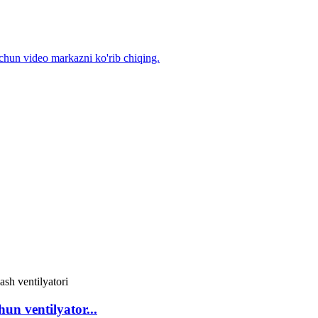
uchun video markazni ko'rib chiqing.
n ventilyator...