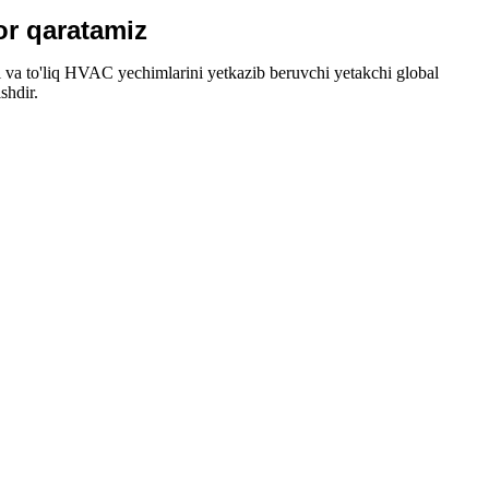
bor qaratamiz
 va to'liq HVAC yechimlarini yetkazib beruvchi yetakchi global
shdir.