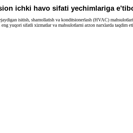
ion ichki havo sifati yechimlariga e'ti
aydigan isitish, shamollatish va konditsionerlash (HVAC) mahsulotlari
ng yuqori sifatli xizmatlar va mahsulotlarni arzon narxlarda taqdim eti