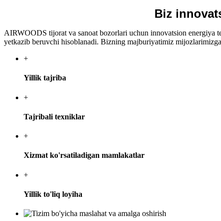
Biz innovats
AIRWOODS tijorat va sanoat bozorlari uchun innovatsion energiya tej
yetkazib beruvchi hisoblanadi. Bizning majburiyatimiz mijozlarimizga e
+
Yillik tajriba
+
Tajribali texniklar
+
Xizmat ko'rsatiladigan mamlakatlar
+
Yillik to'liq loyiha