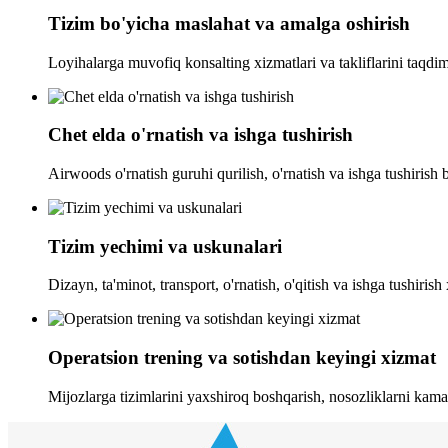
Tizim bo'yicha maslahat va amalga oshirish
Loyihalarga muvofiq konsalting xizmatlari va takliflarini taqdim
Chet elda o'rnatish va ishga tushirish
Airwoods o'rnatish guruhi qurilish, o'rnatish va ishga tushirish 
Tizim yechimi va uskunalari
Dizayn, ta'minot, transport, o'rnatish, o'qitish va ishga tushiris
Operatsion trening va sotishdan keyingi xizmat
Mijozlarga tizimlarini yaxshiroq boshqarish, nosozliklarni kamay