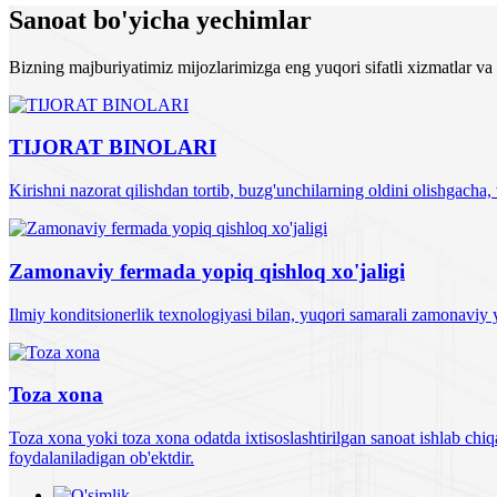
Sanoat bo'yicha yechimlar
Bizning majburiyatimiz mijozlarimizga eng yuqori sifatli xizmatlar va 
TIJORAT BINOLARI
Kirishni nazorat qilishdan tortib, buzg'unchilarning oldini olishgacha
Zamonaviy fermada yopiq qishloq xo'jaligi
Ilmiy konditsionerlik texnologiyasi bilan, yuqori samarali zamonaviy 
Toza xona
Toza xona yoki toza xona odatda ixtisoslashtirilgan sanoat ishlab chiqa
foydalaniladigan ob'ektdir.