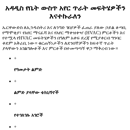
አዳዲስ የቤት ውስጥ አየር ጥራት መፍትሄዎችን
እናተኩራለን
ኤርዋውድስ ለኢንዱስትሪ እና ለንግድ ገበያዎች ፈጠራ ያለው ኃይል ቆጣቢ
የማሞቂያ፣ የአየር ማናፈሻ እና የአየር ማቀዝቀዣ (HVAC) ምርቶችን እና
የተሟላ የHVAC መፍትሄዎችን በዓለም አቀፍ ደረጃ የሚያቀርብ ግንባር
ቀደም አቅራቢ ነው። ቁርጠኝነታችን ለደንበኞቻችን ከፍተኛ ጥራት
ያላቸውን አገልግሎቶች እና ምርቶች በተመጣጣኝ ዋጋ ማቅረብ ነው።
+
የዓመታት ልምድ
+
ልምድ ያላቸው ቴክኒሻኖች
+
የተገለገሉ አገሮች
+