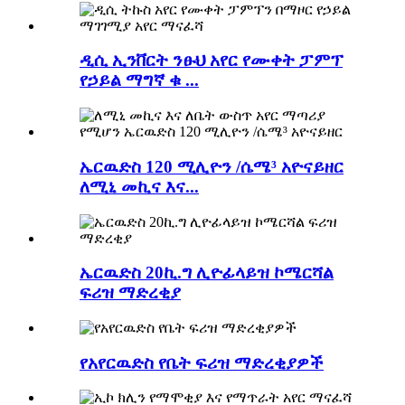
ዲሲ ኢንቨርት ንፁህ አየር የሙቀት ፓምፕ
የኃይል ማግኛ ቁ ...
ኤርዉድስ 120 ሚሊዮን /ሴሜ³ አዮናይዘር
ለሚኒ መኪና እና...
ኤርዉድስ 20ኪ.ግ ሊዮፊላይዝ ኮሜርሻል
ፍሪዝ ማድረቂያ
የአየርዉድስ የቤት ፍሪዝ ማድረቂያዎች