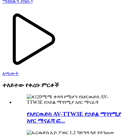
ማዕከሉን ያስሱ።
አጫውት
ተለይተው የቀረቡ ምርቶች
የአየርዉድስ AV-TTW3E የኃይል ማገገሚያ
አየር ማናፈሻ ፎ...