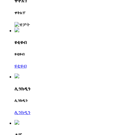
ዋትአፕ
ዋትአፕ
ዩቲዩብ
ዩቲዩብ
ዩቲዩብ
ሊንክዲን
ሊንክዲን
ሊንክዲን
ቶፕ