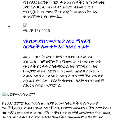
የHVAC ስርዓቶች በርካታ አቅራቢዎችን ለማንቀሳቀስ
ይገደዳሉ። ይህ የተበታተነ አካሄድ ብዙውን ጊዜ
የፕሮጀክት መዘግየቶችን፣ የበጀት መጨናነቅን እና
ተኳኋኝነትን ያስከትላል...
ማርች 13፣ 2026
የአየርዉድስ የመጋገሪያ አየር ማናፈሻ
ስርዓቶች ለሙቀት እና ለአየር ጥራት
ሙያዊ ስርዓት አየርን ከማንቀሳቀስ የበለጠ ነገር
ያደርጋል። ከምድጃዎች የሚወጣውን ከባድ የሙቀት
ጭነቶች በንቃት ያስተዳድራል እና በማጣራት እና
በመጋገር ወቅት እርጥበትን ይቆጣጠራል። እንዲሁም
ለጤና አደጋ እና ለእሳት አደጋ ሊሆን የሚችል የዱቄት
አቧራን ያጣራል። የሂደት ቁጥጥር፡ ለእጅ ጥበብ ወይም
ለኢንዱስትሪ መጋገር፣ ፌ...
ከ2007 ጀምሮ ኤርዉድስ ለተለያዩ ኢንዱስትሪዎች ሁሉን አቀፍ
የኤችቪኤሲ፣ የንፁህ ክፍል እና የቪኦሲ ህክምና መፍትሄዎችን ለማቅረብ
ቁርጠኛ ነው። ኃይል ቆጣቢ ምርቶችን፣ የተመቻቹ መፍትሄዎችን፣ ወጪ
ቆጣቢ ዋጋዎችን እና ምርጥ አገልግሎቶችን በመጠቀም ለዓለም ጥሩ