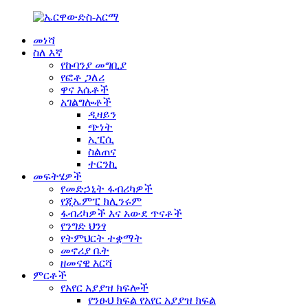
መነሻ
ስለ እኛ
የኩባንያ መግቢያ
የፎቶ ጋለሪ
ዋና እሴቶች
አገልግሎቶች
ዲዛይን
ጭነት
ኢፒሲ
ስልጠና
ተርንኪ
መፍትሄዎች
የመድኃኒት ፋብሪካዎች
የጂኤምፒ ክሊንሩም
ፋብሪካዎች እና አውደ ጥናቶች
የንግድ ህንፃ
የትምህርት ተቋማት
መኖሪያ ቤት
ዘመናዊ እርሻ
ምርቶች
የአየር አያያዝ ክፍሎች
የንፁህ ክፍል የአየር አያያዝ ክፍል