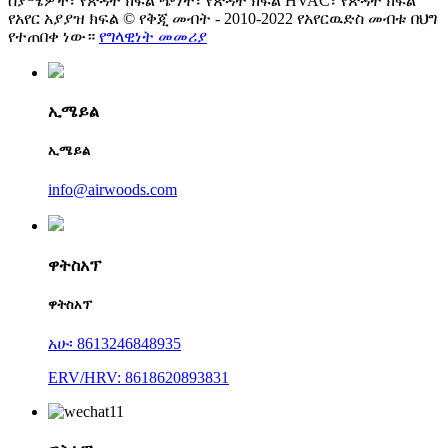
ስያሜዎች፣ የጽዳት ክፍል ጭነት፣ የጽዳት ክፍል HVAC፣ የጽዳት ክፍል
የአየር አያያዝ ክፍል © የቅጂ መብት - 2010-2022 የአየርዉድስ መብቱ በህግ
የተጠበቀ ነው።
የግላዊነት መመሪያ
ኢሜይል
ኢሜይል
info@airwoods.com
ዋትስአፕ
ዋትስአፕ
አሁ፡ 8613246848935
ERV/HRV: 8618620893831