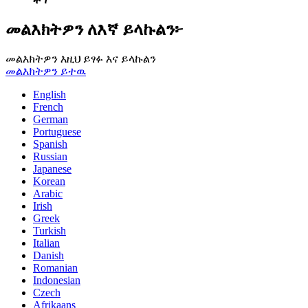
መልእክትዎን ለእኛ ይላኩልን፦
መልእክትዎን እዚህ ይፃፉ እና ይላኩልን
መልእክትዎን ይተዉ
English
French
German
Portuguese
Spanish
Russian
Japanese
Korean
Arabic
Irish
Greek
Turkish
Italian
Danish
Romanian
Indonesian
Czech
Afrikaans