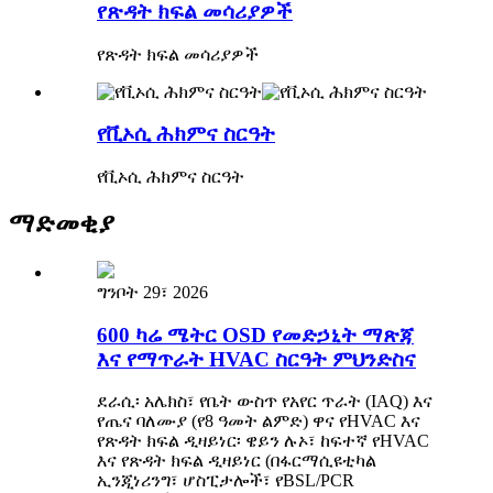
የጽዳት ክፍል መሳሪያዎች
የጽዳት ክፍል መሳሪያዎች
የቪኦሲ ሕክምና ስርዓት
የቪኦሲ ሕክምና ስርዓት
ማድመቂያ
ግንቦት 29፣ 2026
600 ካሬ ሜትር OSD የመድኃኒት ማጽጃ
እና የማጥራት HVAC ስርዓት ምህንድስና
ደራሲ፡ አሌክስ፣ የቤት ውስጥ የአየር ጥራት (IAQ) እና
የጤና ባለሙያ (የ8 ዓመት ልምድ) ዋና የHVAC እና
የጽዳት ክፍል ዲዛይነር፡ ዌይን ሉኦ፣ ከፍተኛ የHVAC
እና የጽዳት ክፍል ዲዛይነር (በፋርማሲዩቲካል
ኢንጂነሪንግ፣ ሆስፒታሎች፣ የBSL/PCR