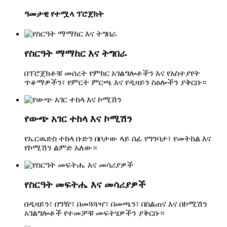
ዓመታዊ የተሟላ ፕሮጀክት
የስርዓት ማማከር እና ትግበራ
በፕሮጀክቶቹ መሰረት የምክር አገልግሎቶችን እና የአስተያየት
ጥቆማዎችን፣ የምርት ምርጫ እና የዲዛይን ስዕሎችን ያቅርቡ።
የውጭ አገር ተከላ እና ኮሚሽን
የኤርዉድስ ተከላ ቡድን በቦታው ላይ ሰፊ የግንባታ፣ የመትከል እና
የኮሚሽን ልምድ አለው።
የስርዓት መፍትሔ እና መሳሪያዎች
በዲዛይን፣ በግዥ፣ በመጓጓዣ፣ በመጫን፣ በስልጠና እና በኮሚሽን
አገልግሎቶች የተመቻቹ መፍትሄዎችን ያቅርቡ።