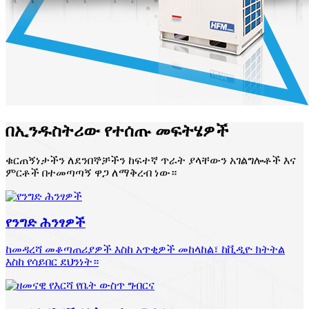
በኢንዱስትሪው የተሰጡ መፍትሄዎች
ቁርጠኝነታችን ለደንበኞቻችን ከፍተኛ ጥራት ያላቸውን አገልግሎቶች እና
ምርቶች በተመጣጣኝ ዋጋ ለማቅረብ ነው።
የንግድ ሕንፃዎች
ከመዳረሻ መቆጣጠሪያዎች እስከ አጥቂዎች መከላከል፣ ከቪዲዮ ክትትል
እስከ የሳይበር ደህንነት።