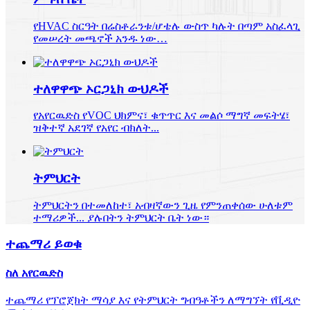
የHVAC ስርዓት በሬስቶራንቱ/ሆቴሉ ውስጥ ካሉት በጣም አስፈላጊ
የመሠረት መጫኖች አንዱ ነው…
ተለዋዋጭ ኦርጋኒክ ውህዶች
የአየርዉድስ የVOC ህክምና፣ ቁጥጥር እና መልሶ ማግኛ መፍትሄ፣
ዝቅተኛ አደገኛ የአየር ብክለት...
ትምህርት
ትምህርትን በተመለከተ፣ አብዛኛውን ጊዜ የምንጠቀሰው ሁለቱም
ተማሪዎች... ያሉበትን ትምህርት ቤት ነው።
ተጨማሪ ይወቁ
ስለ አየርዉድስ
ተጨማሪ የፕሮጀክት ማሳያ እና የትምህርት ግብዓቶችን ለማግኘት የቪዲዮ