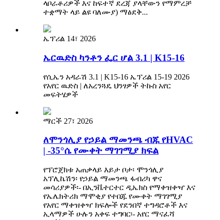
ላቦራቶሪዎች እና ከፍተኛ ደረጃ ያላቸውን የማምረቻ
ተቋማት ላይ ልዩ ባለሙያ) ማፅደቅ...
ኤፕሪል 14፣ 2026
ኤርዉድስ ካንቶን ፌር ሆል 3.1 | K15-16
የሲኤን አዳራሽ 3.1 | K15-16 ኤፕሪል 15-19 2026
የአየር ዉድስ | ለአረንጓዴ ህንፃዎች ትኩስ አየር
መፍትሄዎች
ማርች 27፣ 2026
ለሞንጎሊያ የኃይል ማመንጫ ብጁ የHVAC
| -35°ሴ የሙቀት ማገገሚያ ክፍል
የፕሮጀክቱ አጠቃላይ እይታ ቦታ፡ ሞንጎሊያ
አፕሊኬሽን፡ የኃይል ማመንጫ ፋብሪካ ዋና
መሳሪያዎች፡- በኢንቬተርተር ዲኤክስ የማቀዝቀዣ እና
የኤሌክትሪክ ማሞቂያ የተበጁ የሙቀት ማገገሚያ
የአየር ማቀዝቀዣ ክፍሎች የደንበኛ ተግዳሮቶች እና
ኢላማዎች ሁሉን አቀፍ ተግባር፡- አየር ማናፈሻ