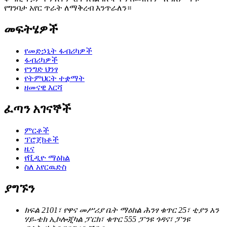
የግንባታ አየር ጥራት ለማቅረብ እንጥራለን።
መፍትሄዎች
የመድኃኒት ፋብሪካዎች
ፋብሪካዎች
የንግድ ህንፃ
የትምህርት ተቋማት
ዘመናዊ እርሻ
ፈጣን አገናኞች
ምርቶች
ፕሮጀክቶች
ዜና
የቪዲዮ ማዕከል
ስለ አየርዉድስ
ያግኙን
ክፍል 2101፣ የዋና መሥሪያ ቤት ማዕከል ሕንፃ ቁጥር 25፣ ቲያን አን
ሃይ-ቴክ ኢኮሎጂካል ፓርክ፣ ቁጥር 555 ፓንዩ ጎዳና፣ ፓንዩ