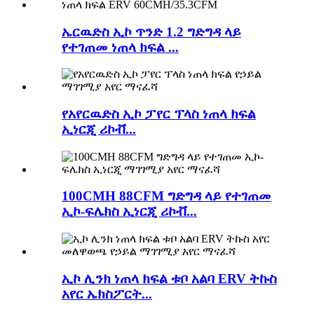
ኤርዉድስ ኢኮ ጥንድ 1.2 ግድግዳ ላይ
የተገጠመ ነጠላ ክፍል ...
የአየርዉድስ ኢኮ ፓየር ፕላስ ነጠላ ክፍል
ኢነርጂ ሪኮቭ...
100CMH 88CFM ግድግዳ ላይ የተገጠመ
ኢኮ-ፍሌክስ ኢነርጂ ሪኮቭ...
ኢኮ ሊንክ ነጠላ ክፍል ቱቦ አልባ ERV ትኩስ
አየር ኤክስፖርት...