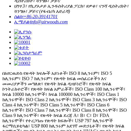
ዲስትሪክት፣ ጓንግዙ፣ ቻይና
ህንፃ 3፣ የኪያኦታይ ኢንዱስትሪያል ፓርክ፣ ዩዎቱ፣ ናንሻ ዲስትሪክት፣
ጓንግዙ፣ ቻይና (የፋብሪካ አድራሻ)
ስልክ፡
+86-20-39141701
ኢሜይል፡
info@airwoods.com
በአየርዉድስ የጽዳት ክፍሎች አይነቶች፡ ISO 8 ክሊንሩም፣ ISO 5
ክሊንሩም፣ ISO 7 ክሊንሩም፣ የጽዳት ክፍል መስፈርቶችን እና
መመሪያዎችን መግለጽ፣ የጽዳት ክፍል ዲዛይነሮች፣ የጽዳት ክፍል
ኮንትራክተሮች፣ የጽዳት ክፍል አምራቾች፣ ISO Class 100 ክሊንሩሞች፣
ክፍል 10000 ክሊንሩሞች፣ ክፍል 100000 ክሊንሩሞች፣ ISO Class 1
ክሊንሩሞች፣ ISO Class 2 ክሊንሩሞች፣ ISO Class 3 ክሊንሩሞች፣ ISO
Class 4 ክሊንሩሞች፣ ISO Class 5 ክሊንሩሞች፣ ISO Class 6
ክሊንሩሞች፣ ISO Class 7 ክሊንሩሞች፣ ISO Class 8 ክሊንሩሞች፣ ISO
Class 9 ክሊንሩሞች፣ የጽዳት ክፍል ደረጃ A፣ B፣ C፣ D፣ FDA
ክሊንሩሞች፣ የተረጋገጡ የጽዳት ክፍሎች፣ USP 797 ክሊንሩሞች
ፋርማሲዩቲካል፣ USP 800 ክሊንሩም አደገኛ መድኃኒቶች፣ የጽዳት ክፍል