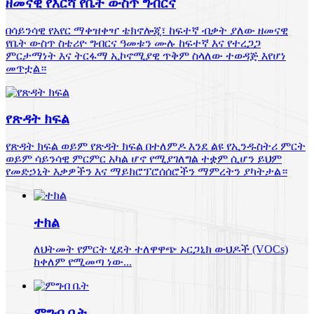
ዘመናዊ የእርሻ የቤት ውስጥ ግብርና
በሳይንሳዊ የአየር ማቀዝቀዣ ቴክኖሎጂ፣ ከፍተኛ ብቃት ያለው ዘመናዊ
የቤት ውስጥ ስቴሪዮ ግብርና ዓመቱን ሙሉ ከፍተኛ እና የተረጋጋ
ምርታማነት እና ትርፋማ ኢኮኖሚያዊ ጥቅም ስላለው ተወዳጅ እየሆነ
መጥቷል።
የጽዳት ክፍል
የጽዳት ክፍል ወይም የጽዳት ክፍል በተለምዶ እንደ ልዩ የኢንዱስትሪ ምርት
ወይም ሳይንሳዊ ምርምር አካል ሆኖ የሚያገለግል ተቋም ሲሆን ይህም
የመድኃኒት እቃዎችን እና ማይክሮፕሮሰሰሮችን ማምረትን ያካትታል።
ተክል
ለህትመት የምርት ሂደት ተለዋዋጭ ኦርጋኒክ ውህዶች (VOCs)
ከቀለም የሚመጣ ነው...
ምግብ ቤት