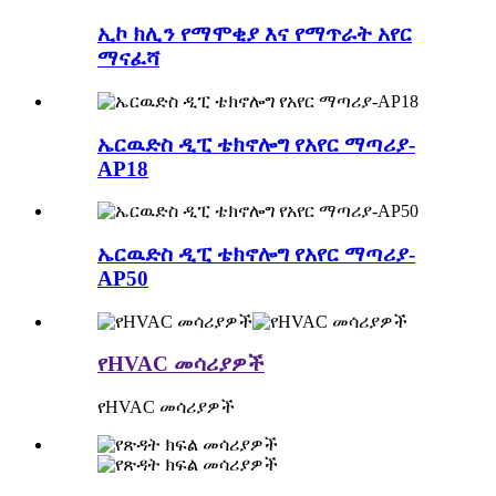
ኢኮ ክሊን የማሞቂያ እና የማጥራት አየር
ማናፈሻ
ኤርዉድስ ዲፒ ቴክኖሎግ የአየር ማጣሪያ-
AP18
ኤርዉድስ ዲፒ ቴክኖሎግ የአየር ማጣሪያ-
AP50
የHVAC መሳሪያዎች
የHVAC መሳሪያዎች