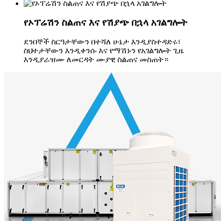
የኦፕሬሽን ስልጠና እና የሽያጭ በኋላ አገልግሎት
ደንበኞች ስርዓታቸውን በተሻለ ሁኔታ እንዲያስተዳድሩ፣
ስህተታቸውን እንዲቀንሱ እና የማሽኑን የአገልግሎት ጊዜ
እንዲያራዝሙ ለመርዳት ሙያዊ ስልጠና መስጠት።