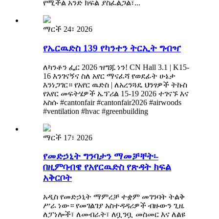
የሚችል አንድ ክፍል ያስፈልጋል፣...
ማርች 24፣ 2026
የኤርዉድስ 139 የካንተን ትርኢት ግብዣ
ለካንቶን ፌር 2026 ዝግጁ ነን! CN Hall 3.1 | K15-
16 እንገናኝና ስለ አየር ማናፈሻ የወደፊት ሁኔታ
እንነጋገር። የአየር ዉድስ | ለአረንጓዴ ህንፃዎች ትኩስ
የአየር መፍትሄዎች ኤፕሪል 15-19 2026 ተገናኙ እና
አስሱ #cantonfair #cantonfair2026 #airwoods
#ventilation #hvac #greenbuilding
ማርች 17፣ 2026
የመድኃኒት ግንባታን ማመቻቸት፡-
በዚምባብዌ የአየርዉድስ የጽዳት ክፍል
አቅርቦት
አዲስ የመድኃኒት ማምረቻ ተቋም መገንባት ትልቅ
ሥራ ነው። የመገልገያ አስተዳዳሪዎች ብዙውን ጊዜ
ለፓነሎች፣ ለመብራት፣ ለቧንቧ መስመር እና ለልዩ