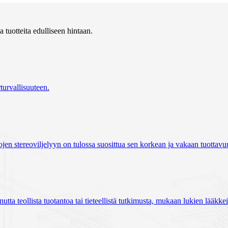
tuotteita edulliseen hintaan.
urvallisuuteen.
ilojen stereoviljelyyn on tulossa suosittua sen korkean ja vakaan tuotta
unutta teollista tuotantoa tai tieteellistä tutkimusta, mukaan lukien lääk