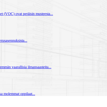
eet (VOC) ovat peräisin musteesta...
erusasennuksista...
emmän vaarallisia ilmansaasteita...
sa molemmat oppilaat...