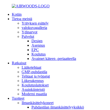
Kotiin
Tietoa meistä
Yrityksen esittely
valokuvagalleria
Ydinarvot
Palvelut
Design
Asennus
EPC
Koulutus
Avaimet käteen -periaatteella
Ratkaisut
Lääketehtaat
GMP-puhdastila
Tehtaat ja työpajat
Liikerakennus
Koulutuslaitokset
Asuinkiinteistö
Moderni maatila
Tuotteet
Ilmankäsittelykoneet
Puhdastilan ilmankäsittelyyksikkö