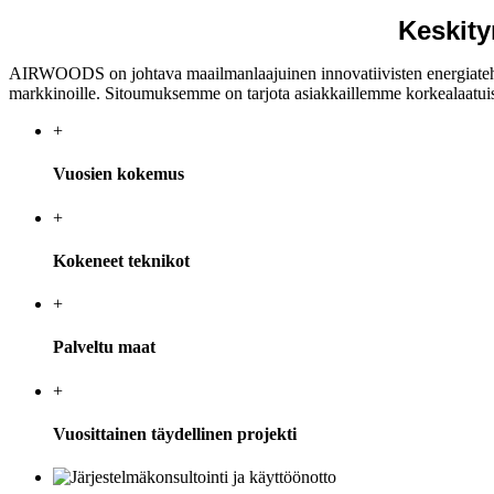
Keskity
AIRWOODS on johtava maailmanlaajuinen innovatiivisten energiatehokkai
markkinoille. Sitoumuksemme on tarjota asiakkaillemme korkealaatuisia 
+
Vuosien kokemus
+
Kokeneet teknikot
+
Palveltu maat
+
Vuosittainen täydellinen projekti