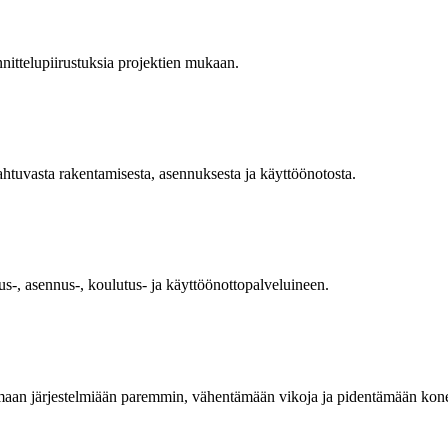
nnittelupiirustuksia projektien mukaan.
htuvasta rakentamisesta, asennuksesta ja käyttöönotosta.
us-, asennus-, koulutus- ja käyttöönottopalveluineen.
semaan järjestelmiään paremmin, vähentämään vikoja ja pidentämään kon