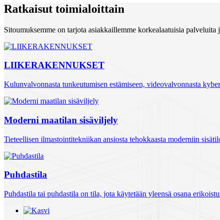
Ratkaisut toimialoittain
Sitoumuksemme on tarjota asiakkaillemme korkealaatuisia palveluita ja 
LIIKERAKENNUKSET
Kulunvalvonnasta tunkeutumisen estämiseen, videovalvonnasta kybert
Moderni maatilan sisäviljely
Tieteellisen ilmastointitekniikan ansiosta tehokkaasta moderniin sisät
Puhdastila
Puhdastila tai puhdastila on tila, jota käytetään yleensä osana erikoist