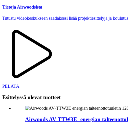
Tietoja Airwoodsista
Tutustu videokeskukseen saadaksesi lisää projektiesittelyjä ja koulutus
PELATA
Esittelyssä olevat tuotteet
Airwoods AV-TTW3E -energian talteenottola