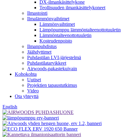
DX-ilmankäsittelykone
Teollisuuden ilmankäsittelykoneet
Ilmastointi
Ilmalämmönvaihtimet
Lämmönvaihtimet
Lämpöpumppu lämmöntalteenottotuuletin
Lämmöntalteenottotuuletin
Kosteudenpoisto
Ilmanpuhdistus
Jäähdyttimet
Puhdastilan LVI-järjestelmä
Puhdastilatarvikkeet
Airwoods-pakastekuivain
Kohokohta
Uutiset
Projektien tapaustutkimus
Video
Ota yhteyttä
English