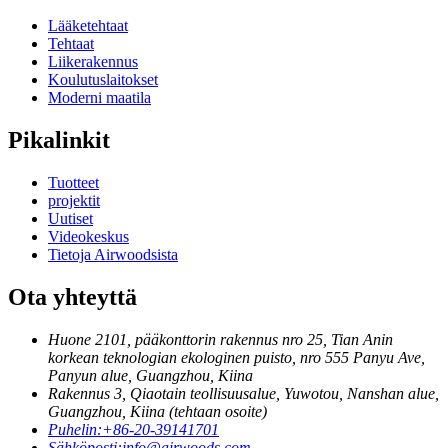
Lääketehtaat
Tehtaat
Liikerakennus
Koulutuslaitokset
Moderni maatila
Pikalinkit
Tuotteet
projektit
Uutiset
Videokeskus
Tietoja Airwoodsista
Ota yhteyttä
Huone 2101, pääkonttorin rakennus nro 25, Tian Anin
korkean teknologian ekologinen puisto, nro 555 Panyu Ave,
Panyun alue, Guangzhou, Kiina
Rakennus 3, Qiaotain teollisuusalue, Yuwotou, Nanshan alue,
Guangzhou, Kiina (tehtaan osoite)
Puhelin:
+86-20-39141701
Sähköposti:
info@airwoods.com