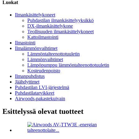
Luokat
Ilmankäsittelykoneet
Puhdastilan ilmankäsittelyyksikkö
DX-ilmankäsittelykone
Teollisuuden ilmankäsittelykoneet
Kattoilmastointi
Ilmastointi
Ilmalämmönvaihtimet
Lämmöntalteenottotuuletin
Lämmönvaihtimet
Lämpöpumppu lämmöntalteenottotuuletin
Kosteudenpoisto
Ilmanpuhdistus
Jäähdyttimet
Puhdastilan LVI-järjestelmä
Puhdastilatarvikkeet
Airwoods-pakastekuivain
Esittelyssä olevat tuotteet