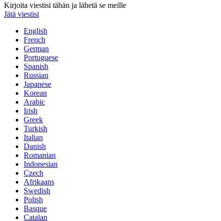
Kirjoita viestisi tähän ja lähetä se meille
Jätä viestisi
English
French
German
Portuguese
Spanish
Russian
Japanese
Korean
Arabic
Irish
Greek
Turkish
Italian
Danish
Romanian
Indonesian
Czech
Afrikaans
Swedish
Polish
Basque
Catalan