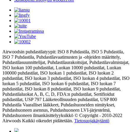
Airwoodsin puhdastilatyypit: ISO 8 Puhdastila, ISO 5 Puhdastila,
ISO 7 Puhdastila, Puhdastilavaatimusten ja -ohjeiden määrittely,
Puhdastilasuunnittelijat, Puhdastilaurakoitsijat, Puhdastilavalmistajat,
ISO luokan 100 puhdastilat, Luokan 10000 puhdastilat, Luokan
100000 puhdastilat, ISO luokan 1 puhdastilat, ISO luokan 2
puhdastilat, ISO luokan 3 puhdastilat, ISO luokan 4 puhdastilat, ISO
luokan 5 puhdastilat, ISO luokan 6 puhdastilat, ISO luokan 7
puhdastilat, ISO luokan 8 puhdastilat, ISO luokan 9 puhdastilat,
Puhdastilaluokat A, B, C, D, FDA:n puhdastilat, Sertifioidut
puhdastilat, USP 797 Lääketeollisuuden puhdastilat, USP 800
Puhdastila Vaaralliset lääkkeet, Puhdashuoneiden nimitykset,
Puhdashuoneen asennus, Puhdashuoneen LVI-järjestelmä,
Puhdashuoneen ilmankäsittelyyksikkö © Copyright - 2010-2022
Airwoods Kaikki oikeudet pidätetään.
Tietosuojakäytäntö