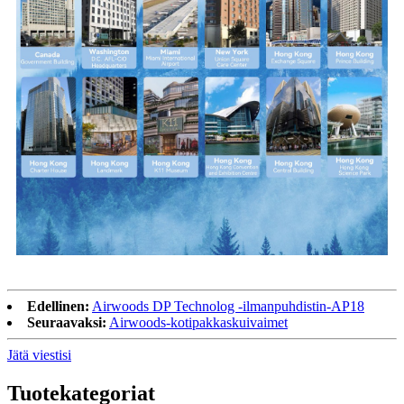
Edellinen:
Airwoods DP Technolog -ilmanpuhdistin-AP18
Seuraavaksi:
Airwoods-kotipakkaskuivaimet
Jätä viestisi
Tuotekategoriat