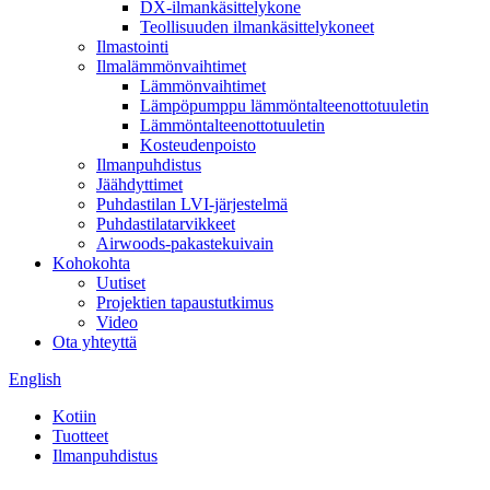
DX-ilmankäsittelykone
Teollisuuden ilmankäsittelykoneet
Ilmastointi
Ilmalämmönvaihtimet
Lämmönvaihtimet
Lämpöpumppu lämmöntalteenottotuuletin
Lämmöntalteenottotuuletin
Kosteudenpoisto
Ilmanpuhdistus
Jäähdyttimet
Puhdastilan LVI-järjestelmä
Puhdastilatarvikkeet
Airwoods-pakastekuivain
Kohokohta
Uutiset
Projektien tapaustutkimus
Video
Ota yhteyttä
English
Kotiin
Tuotteet
Ilmanpuhdistus