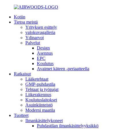
Kotiin
Tietoa meistä
Yrityksen esittely
valokuvagalleria
Ydinarvot
Palvelut
Design
Asennus
EPC
Koulutus
Avaimet käteen -periaatteella
Ratkaisut
Lääketehtaat
GMP-puhdastila
Tehtaat ja työpajat
Liikerakennus
Koulutuslaitokset
Asuinkiinteistö
Moderni maatila
Tuotteet
Ilmankäsittelykoneet
Puhdastilan ilmankäsittelyyksikkö