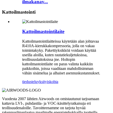
ilmakanav...
Kattoilmastointi
Kattoilmastointilaite
Kattoilmastointilaitteissa käytetään alan johtavaa
R410A-kierukkakompressoria, jolla on vakaa
toimintakyky. Pakettiyksikköä voidaan käyttää
useilla aloilla, kuten rautatiekuljetuksissa,
teollisuuslaitoksissa jne. Holtopin
kattoilmastointilaite on paras valinta kaikkiin
paikkoihin, joissa vaaditaan mahdollisimman
vähän sisämelua ja alhaiset asennuskustannukset.
tiedustelu
yksityiskohta
Vuodesta 2007 lähtien Airwoods on omistautunut tarjoamaan
kattavia LVI-, puhdastila- ja VOC-käsittelyratkaisuja eri
teollisuudenaloille. Tavoitteenamme on tarjota hyvää
rakennusilmanlaatua maailmalle energiatehokkailla tuotteilla,