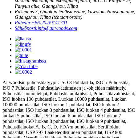
korkean teknologian ekologinen puisto, nro 555 Panyu Ave,
Panyun alue, Guangzhou, Kiina
Rakennus 3, Qiaotain teollisuusalue, Yuwotou, Nanshan alue,
Guangzhou, Kiina (tehtaan osoite)
Puhelin:
+86-20-39141701
Sähköposti:
info@airwoods.com
Airwoodsin puhdastilatyypit: ISO 8 Puhdastila, ISO 5 Puhdastila,
ISO 7 Puhdastila, Puhdastilavaatimusten ja -ohjeiden määrittely,
Puhdastilasuunnittelijat, Puhdastilaurakoitsijat, Puhdastilavalmistajat,
ISO luokan 100 puhdastilat, Luokan 10000 puhdastilat, Luokan
100000 puhdastilat, ISO luokan 1 puhdastilat, ISO luokan 2
puhdastilat, ISO luokan 3 puhdastilat, ISO luokan 4 puhdastilat, ISO
luokan 5 puhdastilat, ISO luokan 6 puhdastilat, ISO luokan 7
puhdastilat, ISO luokan 8 puhdastilat, ISO luokan 9 puhdastilat,
Puhdastilaluokat A, B, C, D, FDA:n puhdastilat, Sertifioidut
puhdastilat, USP 797 Lääketeollisuuden puhdastilat, USP 800
Puhdastila Vaaralliset lääkkeet, Puhdashuoneiden nimitykset,