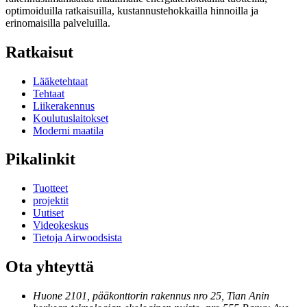
optimoiduilla ratkaisuilla, kustannustehokkailla hinnoilla ja
erinomaisilla palveluilla.
Ratkaisut
Lääketehtaat
Tehtaat
Liikerakennus
Koulutuslaitokset
Moderni maatila
Pikalinkit
Tuotteet
projektit
Uutiset
Videokeskus
Tietoja Airwoodsista
Ota yhteyttä
Huone 2101, pääkonttorin rakennus nro 25, Tian Anin