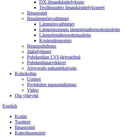
DX-ilmankäsittelykone
Teollisuuden ilmankäsittelykoneet
Ilmastointi
Ilmalämmönvaihtimet
Lämmönvaihtimet
Lämpöpumppu lämmöntalteenottotuuletin
Lämmöntalteenottotuuletin
Kosteudenpoisto
Ilmanpuhdistus
Jäähdyttimet
Puhdastilan LVI-järjestelmä
Puhdastilatarvikkeet
Airwoods-pakastekuivain
Kohokohta
Uutiset
Projektien tapaustutkimus
Video
Ota yhteyttä
English
Kotiin
Tuotteet
Ilmastointi
Kattoilmastointi