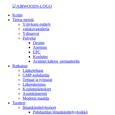
Kotiin
Tietoa meistä
Yrityksen esittely
valokuvagalleria
Ydinarvot
Palvelut
Design
Asennus
EPC
Koulutus
Avaimet käteen -periaatteella
Ratkaisut
Lääketehtaat
GMP-puhdastila
Tehtaat ja työpajat
Liikerakennus
Koulutuslaitokset
Asuinkiinteistö
Moderni maatila
Tuotteet
Ilmankäsittelykoneet
Puhdastilan ilmankäsittelyyksikkö