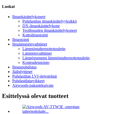
Luokat
Ilmankäsittelykoneet
Puhdastilan ilmankäsittelyyksikkö
DX-ilmankäsittelykone
Teollisuuden ilmankäsittelykoneet
Kattoilmastointi
Ilmastointi
Ilmalämmönvaihtimet
Lämmöntalteenottotuuletin
Lämmönvaihtimet
Lämpöpumppu lämmöntalteenottotuuletin
Kosteudenpoisto
Ilmanpuhdistus
Jäähdyttimet
Puhdastilan LVI-järjestelmä
Puhdastilatarvikkeet
Airwoods-pakastekuivain
Esittelyssä olevat tuotteet