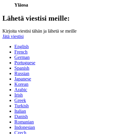
Yläosa
Lähetä viestisi meille:
Kirjoita viestisi tähän ja lähetä se meille
Jätä viestisi
English
French
German
Portuguese
Spanish
Russian
Japanese
Korean
Arabic
Irish
Greek
Turkish
Italian
Danish
Romanian
Indonesian
Czech