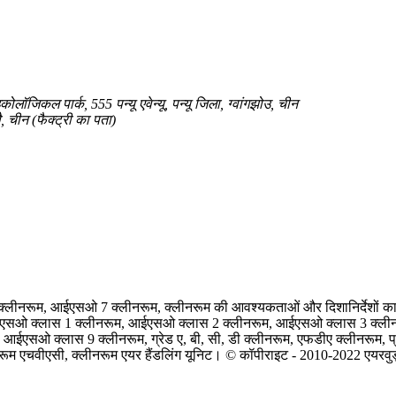
ॉजिकल पार्क, 555 पन्यू एवेन्यू, पन्यू जिला, ग्वांगझोउ, चीन
, चीन (फैक्ट्री का पता)
क्लीनरूम, आईएसओ 7 क्लीनरूम, क्लीनरूम की आवश्यकताओं और दिशानिर्देशों का न
 आईएसओ क्लास 1 क्लीनरूम, आईएसओ क्लास 2 क्लीनरूम, आईएसओ क्लास 3 क्
सओ क्लास 9 क्लीनरूम, ग्रेड ए, बी, सी, डी क्लीनरूम, एफडीए क्लीनरूम, प्र
रूम एचवीएसी, क्लीनरूम एयर हैंडलिंग यूनिट। © कॉपीराइट - 2010-2022 एयरवुड