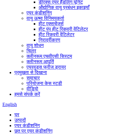
डीएक्स एयर हैंडलिंग यूनिट
औद्योगिक वायु प्रबंधन इकाइयाँ
एयर कंडीशनिंग
वायु ऊष्मा विनिमयकर्ता
हीट एक्सचेंजर्स
हीट पंप हीट रिकवरी वेंटिलेटर
हीट रिकवरी वेंटिलेटर
निरार्द्रीकरण
वायु शोधन
चिलर
क्लीनरूम एचवीएसी सिस्टम
क्लीनरूम आपूर्ति
एयरवुड्स फ्रीज ड्रायर
प्रमुखता से दिखाना
समाचार
परियोजना केस स्टडी
वीडियो
हमसे संपर्क करें
English
घर
उत्पादों
एयर कंडीशनिंग
छत पर एयर कंडीशनिंग