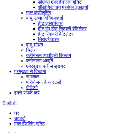
डीएक्स एयर हैंडलिंग यूनिट
औद्योगिक वायु प्रबंधन इकाइयाँ
एयर कंडीशनिंग
वायु ऊष्मा विनिमयकर्ता
हीट एक्सचेंजर्स
हीट पंप हीट रिकवरी वेंटिलेटर
हीट रिकवरी वेंटिलेटर
निरार्द्रीकरण
वायु शोधन
चिलर
क्लीनरूम एचवीएसी सिस्टम
क्लीनरूम आपूर्ति
एयरवुड्स फ्रीज ड्रायर
प्रमुखता से दिखाना
समाचार
परियोजना केस स्टडी
वीडियो
हमसे संपर्क करें
English
घर
उत्पादों
एयर हैंडलिंग यूनिट