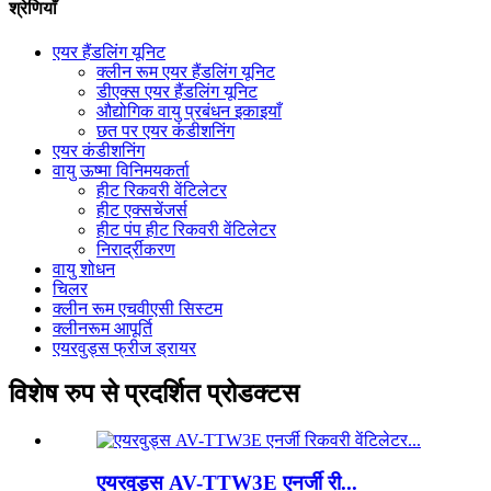
श्रेणियाँ
एयर हैंडलिंग यूनिट
क्लीन रूम एयर हैंडलिंग यूनिट
डीएक्स एयर हैंडलिंग यूनिट
औद्योगिक वायु प्रबंधन इकाइयाँ
छत पर एयर कंडीशनिंग
एयर कंडीशनिंग
वायु ऊष्मा विनिमयकर्ता
हीट रिकवरी वेंटिलेटर
हीट एक्सचेंजर्स
हीट पंप हीट रिकवरी वेंटिलेटर
निरार्द्रीकरण
वायु शोधन
चिलर
क्लीन रूम एचवीएसी सिस्टम
क्लीनरूम आपूर्ति
एयरवुड्स फ्रीज ड्रायर
विशेष रुप से प्रदर्शित प्रोडक्टस
एयरवुड्स AV-TTW3E एनर्जी री...