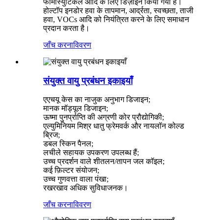
फार्मास्युटिकल आदि के लिए डिज़ाइन किया गया है।
होल्टॉप इनडोर हवा के तापमान, आर्द्रता, स्वच्छता, ताजी
हवा, VOCs आदि को नियंत्रित करने के लिए समाधान
प्रदान करता है।
जाँच करना
विवरण
संयुक्त वायु प्रबंधन इकाइयाँ
एएचयू केस का नाजुक अनुभाग डिजाइन;
मानक मॉड्यूल डिजाइन;
ऊष्मा पुनर्प्राप्ति की अग्रणी कोर प्रौद्योगिकी;
एल्युमिनियम मिश्र धातु फ्रेमवर्क और नायलॉन कोल्ड
ब्रिज;
डबल स्किन पैनल;
लचीले सहायक उपकरण उपलब्ध हैं;
उच्च प्रदर्शन वाले शीतलन/तापन जल कॉइल;
कई फ़िल्टर संयोजन;
उच्च गुणवत्ता वाला पंखा;
रखरखाव अधिक सुविधाजनक।
जाँच करना
विवरण